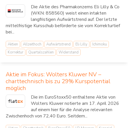
Die Aktie des Pharmakonzerns Eli Lilly & Co
(WKN: 858560) weist einen intakten
langfristigen Aufwärtstrend auf. Der letzte
mittelfristige Kursschub beförderte sie vom Korrekturtief
bei...
Aktien
Allzeithoch
Aufwärtstrend
Eli Lilly
Ichimoku
Korrektur
Quartalszahlen
Widerstand
Aktie im Fokus: Wolters Kluwer NV –
charttechnisch bis zu 29% Kurspotential
möglich
Die im EuroStoxx50 enthaltene Aktie von
Wolters Kluwer notierte am 17. April 2026
auf einem hier für die Analyse relevanten
Zwischenhoch von 72,40 Euro. Seitdem...