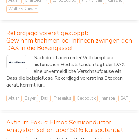
Aktien
Charttechnik
EuroStoxx50
J.P. Morgan
Kursziel
Wolters Kluwer
Rekordjagd vorerst gestoppt:
Gewinnmitnahmen bei Infineon zwingen den
DAX in die Boxengasse!
Nach drei Tagen unter Volldampf und
historischen Höchstständen legt der DAX
eine unvermeidliche Verschnaufpause ein.
Dass die beispiellose Rekordjagd vorerst ins Stocken
gerät, kommt für...
Aktien
Bayer
Dax
Fresenius
Geopolitik
Infineon
SAP
Aktie im Fokus: Elmos Semiconductor –
Analysten sehen über 50% Kurspotential