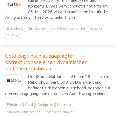
Die im TecDAX enthaltene Aktie des
Konzerns Elmos Semiconductor notierte am
08. Mai 2026 via Xetra auf einem hier für die
Analyse relevanten Zwischenhoch von...
Berenberg
Charttechnik
ELMOS Semiconductor
Kursziel
TecDax
Gold zeigt nach ausgeprägter
Korrekturphase einen dynamischen
bullishen Ausbruch
Der (Spot-)Goldpreis hatte am 29. Januar ein
Rekordhoch bei 5.598 USD markiert und
befindet sich hiervon ausgehend, bezogen auf
den vorausgegangenen explosiven Aufschwung, in einer...
Erholung
Gold
Goldpreis
Korrektur
Support-Widerstände
Technische Analyse