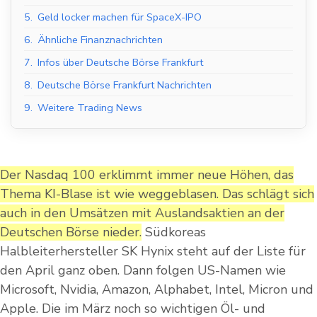
5.
Geld locker machen für SpaceX-IPO
6.
Ähnliche Finanznachrichten
7.
Infos über Deutsche Börse Frankfurt
8.
Deutsche Börse Frankfurt Nachrichten
9.
Weitere Trading News
Der Nasdaq 100 erklimmt immer neue Höhen, das
Thema KI-Blase ist wie weggeblasen. Das schlägt sich
auch in den Umsätzen mit Auslandsaktien an der
Deutschen Börse nieder.
Südkoreas
Halbleiterhersteller SK Hynix steht auf der Liste für
den April ganz oben. Dann folgen US-Namen wie
Microsoft, Nvidia, Amazon, Alphabet, Intel, Micron und
Apple. Die im März noch so wichtigen Öl- und