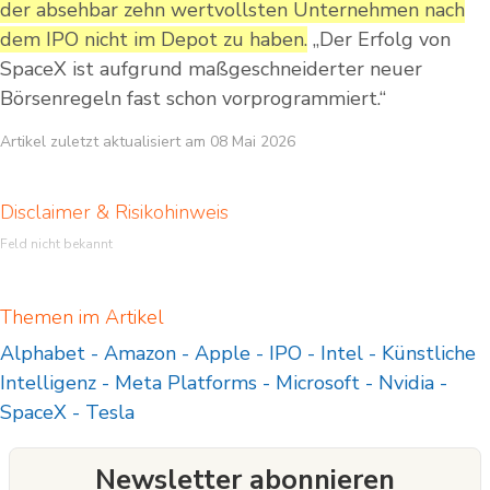
der absehbar zehn wertvollsten Unternehmen nach
dem IPO nicht im Depot zu haben.
„Der Erfolg von
SpaceX ist aufgrund maßgeschneiderter neuer
Börsenregeln fast schon vorprogrammiert.“
Artikel zuletzt aktualisiert am 08 Mai 2026
Disclaimer & Risikohinweis
Feld nicht bekannt
Themen im Artikel
Alphabet
-
Amazon
-
Apple
-
IPO
-
Intel
-
Künstliche
Intelligenz
-
Meta Platforms
-
Microsoft
-
Nvidia
-
SpaceX
-
Tesla
Newsletter abonnieren