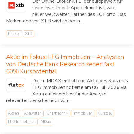
Der Online-Broker XTB, der europaweit für
seine Investment-App bekannt ist, wird
neuer weltweiter Partner des FC Porto. Das
Markenlogo von XTB wird ab der in...
Broker
XTB
Aktie im Fokus: LEG Immobilien – Analysten
von Deutsche Bank Research sehen fast
60% Kurspotential
Die im MDAX enthaltene Aktie des Konzerns
LEG Immobilien notierte am 06. Juli 2026 via
Xetra auf einem hier für die Analyse
relevanten Zwischenhoch von...
Aktien
Analysten
Charttechnik
Immobilien
Kursziel
LEG Immobilien
MDax