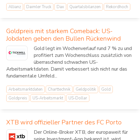
Allianz
Daimler Truck
Dax
Quartalsbilanzen
Rekordhoch
Goldpreis mit starkem Comeback: US-
Jobdaten geben den Bullen Rückenwind
Gold legt im Wochenverlauf rund 7 % zu und
profitiert zum Wochenschluss zusätzlich von
überraschend schwachen US-
Arbeitsmarktdaten. Damit verbessert sich nicht nur das
fundamentale Umfeld...
Arbeitsmarktdaten
Charttechnik
Geldpolitik
Gold
Goldpreis
US-Arbeitsmarkt
US-Dollar
XTB wird offizieller Partner des FC Porto
Der Online-Broker XTB, der europaweit für
seine Investment-App bekannt ist, wird