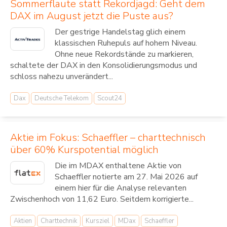
Sommerflaute statt Rekordjagd: Geht dem
DAX im August jetzt die Puste aus?
Der gestrige Handelstag glich einem
klassischen Ruhepuls auf hohem Niveau.
Ohne neue Rekordstände zu markieren,
schaltete der DAX in den Konsolidierungsmodus und
schloss nahezu unverändert...
Dax
Deutsche Telekom
Scout24
Aktie im Fokus: Schaeffler – charttechnisch
über 60% Kurspotential möglich
Die im MDAX enthaltene Aktie von
Schaeffler notierte am 27. Mai 2026 auf
einem hier für die Analyse relevanten
Zwischenhoch von 11,62 Euro. Seitdem korrigierte...
Aktien
Charttechnik
Kursziel
MDax
Schaeffler