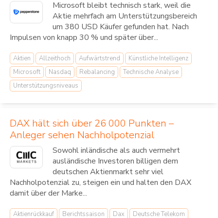
Microsoft bleibt technisch stark, weil die
Aktie mehrfach am Unterstützungsbereich
um 380 USD Käufer gefunden hat. Nach
Impulsen von knapp 30 % und später über...
Aktien
Allzeithoch
Aufwärtstrend
Künstliche Intelligenz
Microsoft
Nasdaq
Rebalancing
Technische Analyse
Unterstützungsniveaus
DAX hält sich über 26 000 Punkten –
Anleger sehen Nachholpotenzial
Sowohl inländische als auch vermehrt
ausländische Investoren billigen dem
deutschen Aktienmarkt sehr viel
Nachholpotenzial zu, steigen ein und halten den DAX
damit über der Marke...
Aktienrückkauf
Berichtssaison
Dax
Deutsche Telekom