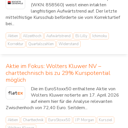
(WKN: 858560) weist einen intakten
langfristigen Aufwärtstrend auf. Der letzte
mittelfristige Kursschub beförderte sie vom Korrekturtief
bei...
Aktien
Allzeithoch
Aufwärtstrend
Eli Lilly
Ichimoku
Korrektur
Quartalszahlen
Widerstand
Aktie im Fokus: Wolters Kluwer NV –
charttechnisch bis zu 29% Kurspotential
möglich
Die im EuroStoxx50 enthaltene Aktie von
Wolters Kluwer notierte am 17. April 2026
auf einem hier für die Analyse relevanten
Zwischenhoch von 72,40 Euro. Seitdem...
Aktien
Charttechnik
EuroStoxx50
J.P. Morgan
Kursziel