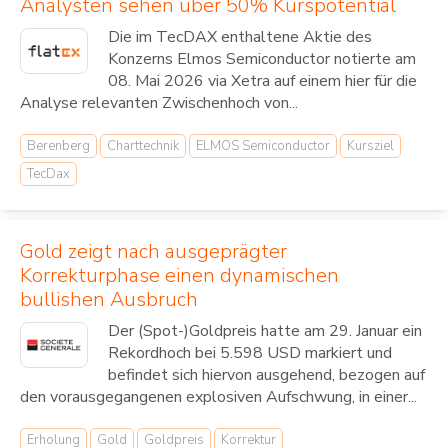
Analysten sehen über 50% Kurspotential
Die im TecDAX enthaltene Aktie des
Konzerns Elmos Semiconductor notierte am
08. Mai 2026 via Xetra auf einem hier für die
Analyse relevanten Zwischenhoch von...
Berenberg
Charttechnik
ELMOS Semiconductor
Kursziel
TecDax
Gold zeigt nach ausgeprägter
Korrekturphase einen dynamischen
bullishen Ausbruch
Der (Spot-)Goldpreis hatte am 29. Januar ein
Rekordhoch bei 5.598 USD markiert und
befindet sich hiervon ausgehend, bezogen auf
den vorausgegangenen explosiven Aufschwung, in einer...
Erholung
Gold
Goldpreis
Korrektur