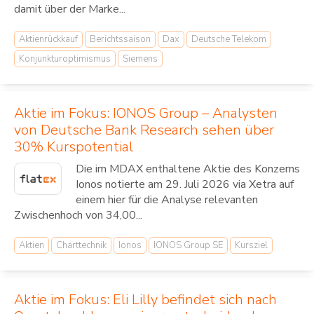
damit über der Marke...
Aktienrückkauf
Berichtssaison
Dax
Deutsche Telekom
Konjunkturoptimismus
Siemens
Aktie im Fokus: IONOS Group – Analysten
von Deutsche Bank Research sehen über
30% Kurspotential
Die im MDAX enthaltene Aktie des Konzerns
Ionos notierte am 29. Juli 2026 via Xetra auf
einem hier für die Analyse relevanten
Zwischenhoch von 34,00...
Aktien
Charttechnik
Ionos
IONOS Group SE
Kursziel
Aktie im Fokus: Eli Lilly befindet sich nach