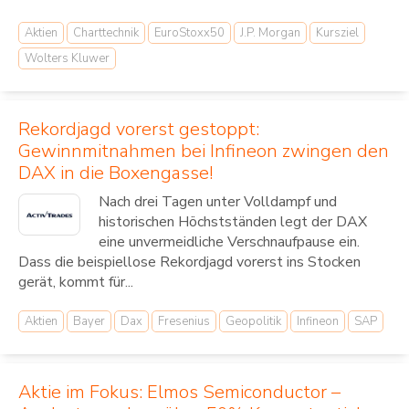
Aktien
Charttechnik
EuroStoxx50
J.P. Morgan
Kursziel
Wolters Kluwer
Rekordjagd vorerst gestoppt:
Gewinnmitnahmen bei Infineon zwingen den
DAX in die Boxengasse!
Nach drei Tagen unter Volldampf und
historischen Höchstständen legt der DAX
eine unvermeidliche Verschnaufpause ein.
Dass die beispiellose Rekordjagd vorerst ins Stocken
gerät, kommt für...
Aktien
Bayer
Dax
Fresenius
Geopolitik
Infineon
SAP
Aktie im Fokus: Elmos Semiconductor –