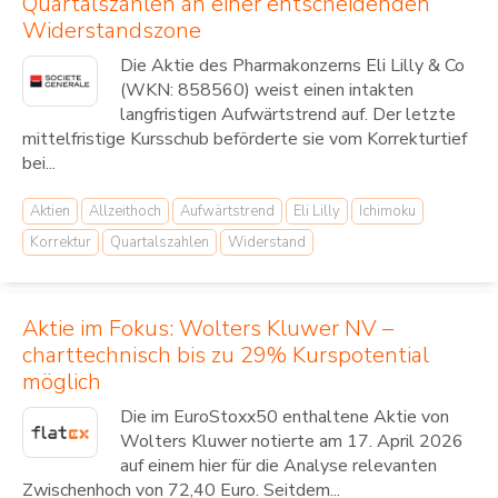
Quartalszahlen an einer entscheidenden
Widerstandszone
Die Aktie des Pharmakonzerns Eli Lilly & Co
(WKN: 858560) weist einen intakten
langfristigen Aufwärtstrend auf. Der letzte
mittelfristige Kursschub beförderte sie vom Korrekturtief
bei...
Aktien
Allzeithoch
Aufwärtstrend
Eli Lilly
Ichimoku
Korrektur
Quartalszahlen
Widerstand
Aktie im Fokus: Wolters Kluwer NV –
charttechnisch bis zu 29% Kurspotential
möglich
Die im EuroStoxx50 enthaltene Aktie von
Wolters Kluwer notierte am 17. April 2026
auf einem hier für die Analyse relevanten
Zwischenhoch von 72,40 Euro. Seitdem...