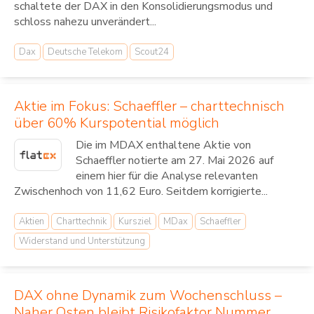
schaltete der DAX in den Konsolidierungsmodus und
schloss nahezu unverändert...
Dax
Deutsche Telekom
Scout24
Aktie im Fokus: Schaeffler – charttechnisch
über 60% Kurspotential möglich
Die im MDAX enthaltene Aktie von
Schaeffler notierte am 27. Mai 2026 auf
einem hier für die Analyse relevanten
Zwischenhoch von 11,62 Euro. Seitdem korrigierte...
Aktien
Charttechnik
Kursziel
MDax
Schaeffler
Widerstand und Unterstützung
DAX ohne Dynamik zum Wochenschluss –
Naher Osten bleibt Risikofaktor Nummer