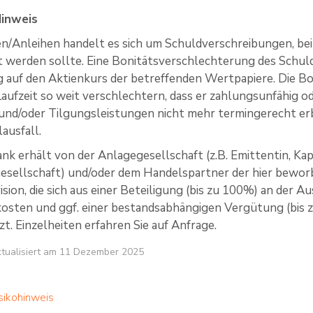
Hinweis
ten/Anleihen handelt es sich um Schuldverschreibungen, bei
t werden sollte. Eine Bonitätsverschlechterung des Schu
g auf den Aktienkurs der betreffenden Wertpapiere. Die Bo
ufzeit so weit verschlechtern, dass er zahlungsunfähig oder i
und/oder Tilgungsleistungen nicht mehr termingerecht er
ausfall.
nk erhält von der Anlagegesellschaft (z.B. Emittentin, Kap
esellschaft) und/oder dem Handelspartner der hier bewo
ision, die sich aus einer Beteiligung (bis zu 100%) an der 
kosten und ggf. einer bestandsabhängigen Vergütung (bis
. Einzelheiten erfahren Sie auf Anfrage.
aktualisiert am 11 Dezember 2025
sikohinweis