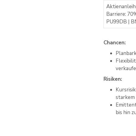
Aktienanleih
Barriere: 70
PU99DB | BN
Chancen:
Planbark
Flexibil
verkauf
Risiken:
Kursrisi
starkem 
Emittent
bis hin 