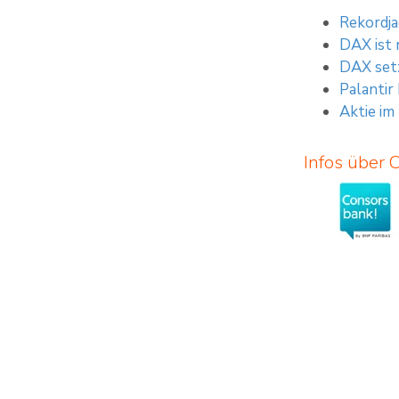
Rekordja
DAX ist 
DAX setz
Palantir
Aktie im
Infos über 