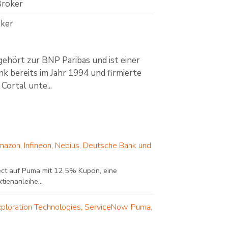
Broker
ker
gehört zur BNP Paribas und ist einer
k bereits im Jahr 1994 und firmierte
Cortal unte...
mazon, Infineon, Nebius, Deutsche Bank und
ect auf Puma mit 12,5% Kupon, eine
ienanleihe...
xploration Technologies, ServiceNow, Puma,