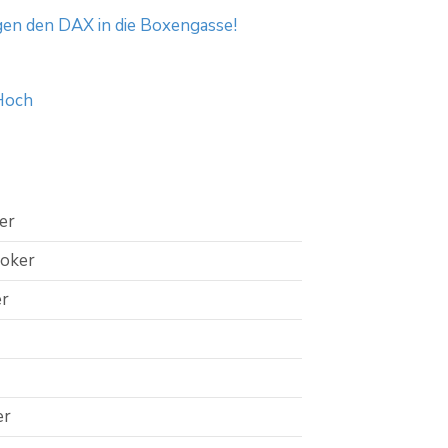
gen den DAX in die Boxengasse!
-Hoch
er
roker
er
er