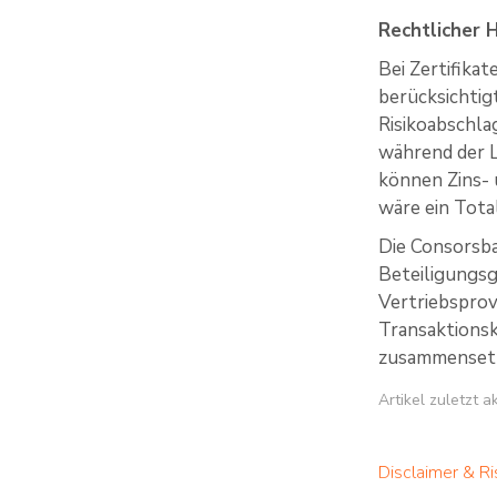
Rechtlicher 
Bei Zertifika
berücksichtig
Risikoabschla
während der La
können Zins- 
wäre ein Total
Die Consorsba
Beteiligungsg
Vertriebsprov
Transaktions
zusammensetzt
Artikel zuletzt 
Disclaimer & Ri