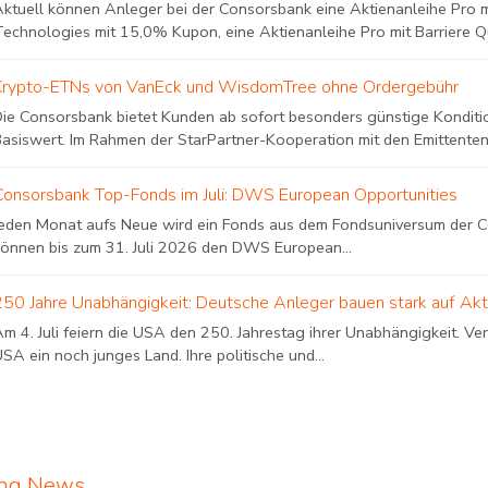
Aktuell können Anleger bei der Consorsbank eine Aktienanleihe Pro m
Technologies mit 15,0% Kupon, eine Aktienanleihe Pro mit Barriere Qu
Krypto-ETNs von VanEck und WisdomTree ohne Ordergebühr
Die Consorsbank bietet Kunden ab sofort besonders günstige Konditi
Basiswert. Im Rahmen der StarPartner-Kooperation mit den Emittenten
Consorsbank Top-Fonds im Juli: DWS European Opportunities
Jeden Monat aufs Neue wird ein Fonds aus dem Fondsuniversum der
können bis zum 31. Juli 2026 den DWS European...
250 Jahre Unabhängigkeit: Deutsche Anleger bauen stark auf Ak
m 4. Juli feiern die USA den 250. Jahrestag ihrer Unabhängigkeit. Ve
SA ein noch junges Land. Ihre politische und...
ing News