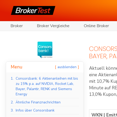
Broker
Broker Vergleiche
Online Broker
CONSORSBA
BAYER, P
Menu
ausblenden
Aktuell könn
eine Aktienan
1.
Consorsbank: 6 Aktienanleihen mit bis
mit 10,7% Kup
zu 15% p.a. auf NVIDIA, Rocket Lab,
Minute auf RE
Bayer, Palantir, RENK und Siemens
13,0% Kupon,
Energy
2.
Ähnliche Finanznachrichten
3.
Infos über Consorsbank
WKN | Emit