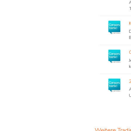
A
U
Weitere Trad