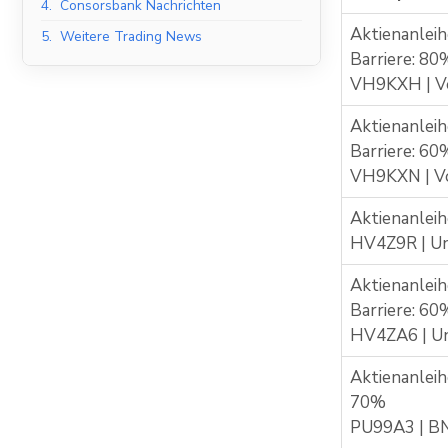
4.
Consorsbank Nachrichten
Aktienanleih
5.
Weitere Trading News
Barriere: 80
VH9KXH | V
Aktienanleih
Barriere: 60
VH9KXN | V
Aktienanleih
HV4Z9R | Un
Aktienanleih
Barriere: 60
HV4ZA6 | Un
Aktienanleih
70%
PU99A3 | BN