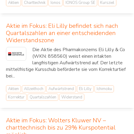
Aktien
Charttechnik
Ionos
IONOS Group SE
Kursziel
Aktie im Fokus: Eli Lilly befindet sich nach
Quartalszahlen an einer entscheidenden
Widerstandszone
Die Aktie des Pharmakonzerns Eli Lilly & Co
(WKN: 858560) weist einen intakten
langfristigen Aufwärtstrend auf. Der letzte
mittelfristige Kursschub beförderte sie vom Korrekturtief
bei...
Aktien
Allzeithoch
Aufwärtstrend
Eli Lilly
Ichimoku
Korrektur
Quartalszahlen
Widerstand
Aktie im Fokus: Wolters Kluwer NV –
charttechnisch bis zu 29% Kurspotential