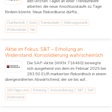
den letzten Tagen an einer Trendumkehr
arbeiten, die neue Anschlusskäufe zu Tage
fördern könnte. Neue Rekordkurse dürfte...
Charttechnik
Gold
Trendumkehr
Währungsmarkt
Widerstände
Yen
Aktie im Fokus: S&T – Erholung an
Widerstand, Konsolidierung wahrscheinlich
Die SAP-Aktie (WKN: 716460) bewegte
sich ausgehend von dem im Februar 2025 bei
283,50 EUR markierten Rekordhoch in einem
übergeordneten Abwärtstrend, der sie bis auf...
200-Tage-Linie
Erholung
Konsolidierung
S&T
SAP
Widerstand