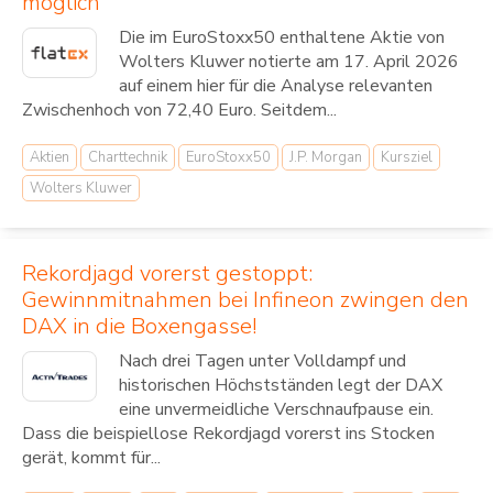
möglich
Die im EuroStoxx50 enthaltene Aktie von
Wolters Kluwer notierte am 17. April 2026
auf einem hier für die Analyse relevanten
Zwischenhoch von 72,40 Euro. Seitdem...
Aktien
Charttechnik
EuroStoxx50
J.P. Morgan
Kursziel
Wolters Kluwer
Rekordjagd vorerst gestoppt:
Gewinnmitnahmen bei Infineon zwingen den
DAX in die Boxengasse!
Nach drei Tagen unter Volldampf und
historischen Höchstständen legt der DAX
eine unvermeidliche Verschnaufpause ein.
Dass die beispiellose Rekordjagd vorerst ins Stocken
gerät, kommt für...