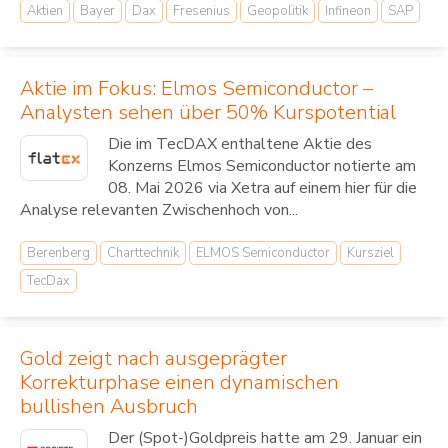
Aktien
Bayer
Dax
Fresenius
Geopolitik
Infineon
SAP
Aktie im Fokus: Elmos Semiconductor –
Analysten sehen über 50% Kurspotential
Die im TecDAX enthaltene Aktie des
Konzerns Elmos Semiconductor notierte am
08. Mai 2026 via Xetra auf einem hier für die
Analyse relevanten Zwischenhoch von...
Berenberg
Charttechnik
ELMOS Semiconductor
Kursziel
TecDax
Gold zeigt nach ausgeprägter
Korrekturphase einen dynamischen
bullishen Ausbruch
Der (Spot-)Goldpreis hatte am 29. Januar ein