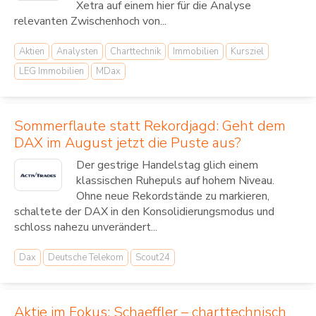
Xetra auf einem hier für die Analyse
relevanten Zwischenhoch von...
Aktien
Analysten
Charttechnik
Immobilien
Kursziel
LEG Immobilien
MDax
Sommerflaute statt Rekordjagd: Geht dem
DAX im August jetzt die Puste aus?
Der gestrige Handelstag glich einem
klassischen Ruhepuls auf hohem Niveau.
Ohne neue Rekordstände zu markieren,
schaltete der DAX in den Konsolidierungsmodus und
schloss nahezu unverändert...
Dax
Deutsche Telekom
Scout24
Aktie im Fokus: Schaeffler – charttechnisch