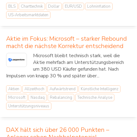
BLS
Charttechnik
Dollar
EUR/USD
Lohninflation
US-Arbeitsmarktdaten
Aktie im Fokus: Microsoft – starker Rebound
macht die nächste Korrektur entscheidend
Microsoft bleibt technisch stark, weil die
Aktie mehrfach am Unterstützungsbereich
um 380 USD Käufer gefunden hat. Nach
Impulsen von knapp 30 % und später über...
Aktien
Allzeithoch
Aufwärtstrend
Künstliche Intelligenz
Microsoft
Nasdaq
Rebalancing
Technische Analyse
Unterstützungsniveaus
DAX hält sich über 26 000 Punkten –