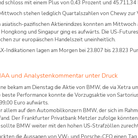
 schloss mit einem Plus von 0,43 Prozent und 45.711,34
ittwoch stehen lediglich Quartalszahlen von Chewy zur V
 asiatisch-pazifischen Aktienindizes konnten am Mittwoch
, Hongkong und Singapur ging es aufwärts. Die US-Futures
ischen zur europäischen Handelszeit uneinheitlich.
X-Indikationen lagen am Morgen bei 23.807 bis 23.823 Pu
AA und Analystenkommentar unter Druck
rne bekam am Dienstag die Aktie von BMW, die via Xetra u
ie beste Performance konnte die Vorzugsaktie von Sartorius 
99,00 Euro aufwärts.
or allem auf den Automobilkonzern BMW, der sich im Rahm
fand. Der Frankfurter Privatbank Metzler zufolge könnten 
n, sollte BMW weiter mit den hohen US-Strafzöllen zure
ückten die Aussagen von VW- und Porsche-CEO einen Tag 