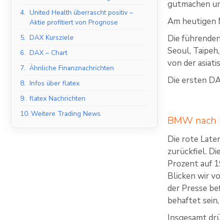
gutmachen und
4.
United Health überrascht positiv –
Am heutigen M
Aktie profitiert von Prognose
5.
DAX Kursziele
Die führenden
Seoul, Taipeh
6.
DAX – Chart
von der asiat
7.
Ähnliche Finanznachrichten
Die ersten DA
8.
Infos über flatex
9.
flatex Nachrichten
10.
Weitere Trading News
BMW nach I
Die rote Late
zurückfiel. D
Prozent auf 1
Blicken wir v
der Presse be
behaftet sei
Insgesamt dr