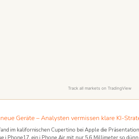
Track all markets on TradingView
 neue Geräte – Analysten vermissen klare KI-Strat
and im kalifornischen Cupertino bei Apple die Präsentati
e i Phone17, ein i Phone Air mit nur 5,6 Millimeter so dünn