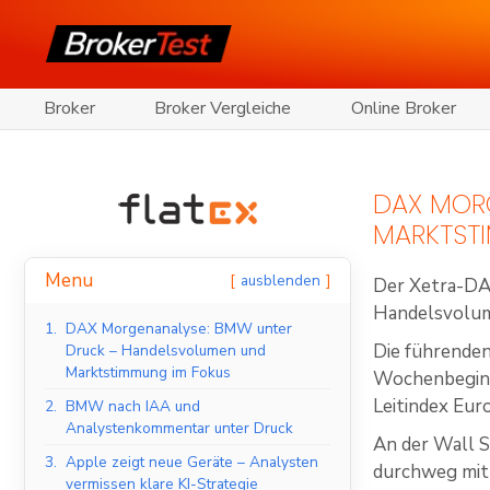
Broker
Broker Vergleiche
Online Broker
DAX MOR
MARKTST
Menu
ausblenden
Der Xetra-DA
Handelsvolume
1.
DAX Morgenanalyse: BMW unter
Die führenden
Druck – Handelsvolumen und
Marktstimmung im Fokus
Wochenbeginn
Leitindex Eur
2.
BMW nach IAA und
Analystenkommentar unter Druck
An der Wall 
3.
Apple zeigt neue Geräte – Analysten
durchweg mit
vermissen klare KI-Strategie