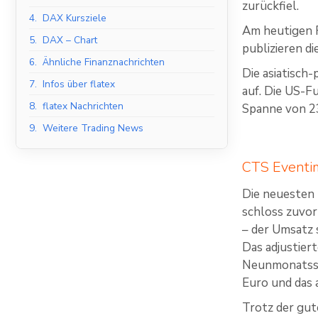
zurückfiel.
4.
DAX Kursziele
Am heutigen F
5.
DAX – Chart
publizieren d
6.
Ähnliche Finanznachrichten
Die asiatisch
7.
Infos über flatex
auf. Die US-F
8.
flatex Nachrichten
Spanne von 23
9.
Weitere Trading News
CTS Eventim
Die neuesten
schloss zuvor
– der Umsatz 
Das adjustier
Neunmonatssic
Euro und das 
Trotz der gut