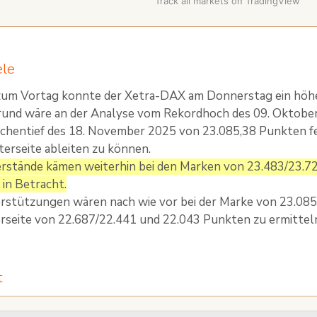
Track all markets on TradingView
ele
 zum Vortag konnte der Xetra-DAX am Donnerstag ein höhe
rund wäre an der Analyse vom Rekordhoch des 09. Oktobe
chentief des 18. November 2025 von 23.085,38 Punkten fe
erseite ableiten zu können.
rstände kämen weiterhin bei den Marken von 23.483/23.7
in Betracht.
rstützungen wären nach wie vor bei der Marke von 23.085
rseite von 22.687/22.441 und 22.043 Punkten zu ermittel
t