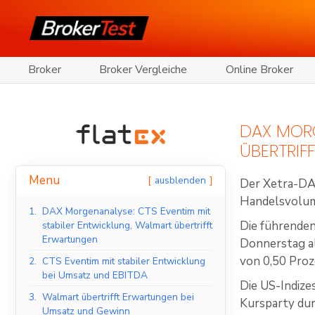
Broker
Broker Vergleiche
Online Broker
DAX MORG
ÜBERTRIF
Menu
ausblenden
Der Xetra-DA
Handelsvolume
1.
DAX Morgenanalyse: CTS Eventim mit
Die führenden
stabiler Entwicklung, Walmart übertrifft
Erwartungen
Donnerstag a
von 0,50 Proz
2.
CTS Eventim mit stabiler Entwicklung
bei Umsatz und EBITDA
Die US-Indiz
3.
Walmart übertrifft Erwartungen bei
Kursparty du
Umsatz und Gewinn