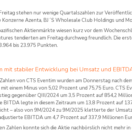
reitag stehen nur wenige Quartalszahlen zur Veröffentl
ie Konzerne Azenta, BJ´S Wholesale Club Holdings und Mo
-pazifischen Aktienmärkte wiesen kurz vor dem Wochenschl
utures tendierten am Freitag durchweg freundlich. Die erst
.964 bis 23.975 Punkten.
 mit stabiler Entwicklung bei Umsatz und EBITD
 Zahlen von CTS Eventim wurden am Donnerstag nach dem 
 mit einem Minus von 5,02 Prozent und 75,75 Euro. CTS E
stieg gegenüber QIII/2024 um 3,5 Prozent auf 854,2 Millio
te BITDA legte in diesem Zeitraum um 13,8 Prozent auf 137
ht – also von 9M/2024 zu 9M/2025 kletterte der Umsatz 
adjustierte EBITDA um 4,7 Prozent auf 337,9 Millionen Eur
en Zahlen konnte sich die Aktie nachbörslich nicht mehr 