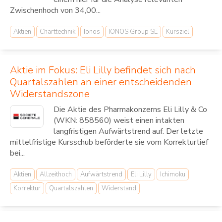
Zwischenhoch von 34,00...
Aktien
Charttechnik
Ionos
IONOS Group SE
Kursziel
Aktie im Fokus: Eli Lilly befindet sich nach
Quartalszahlen an einer entscheidenden
Widerstandszone
Die Aktie des Pharmakonzerns Eli Lilly & Co
(WKN: 858560) weist einen intakten
langfristigen Aufwärtstrend auf. Der letzte
mittelfristige Kursschub beförderte sie vom Korrekturtief
bei...
Aktien
Allzeithoch
Aufwärtstrend
Eli Lilly
Ichimoku
Korrektur
Quartalszahlen
Widerstand