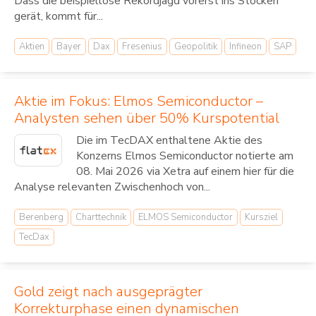
Dass die beispiellose Rekordjagd vorerst ins Stocken
gerät, kommt für...
Aktien
Bayer
Dax
Fresenius
Geopolitik
Infineon
SAP
Aktie im Fokus: Elmos Semiconductor –
Analysten sehen über 50% Kurspotential
Die im TecDAX enthaltene Aktie des
Konzerns Elmos Semiconductor notierte am
08. Mai 2026 via Xetra auf einem hier für die
Analyse relevanten Zwischenhoch von...
Berenberg
Charttechnik
ELMOS Semiconductor
Kursziel
TecDax
Gold zeigt nach ausgeprägter
Korrekturphase einen dynamischen