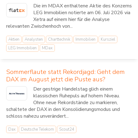
Die im MDAX enthaltene Aktie des Konzerns
LEG Immobilien notierte am 06. Juli 2026 via
Xetra auf einem hier für die Analyse
relevanten Zwischenhoch von...
Aktien
Analysten
Charttechnik
Immobilien
Kursziel
LEG Immobilien
MDax
Sommerflaute statt Rekordjagd: Geht dem
DAX im August jetzt die Puste aus?
Der gestrige Handelstag glich einem
klassischen Ruhepuls auf hohem Niveau.
Ohne neue Rekordstände zu markieren,
schaltete der DAX in den Konsolidierungsmodus und
schloss nahezu unverändert...
Dax
Deutsche Telekom
Scout24