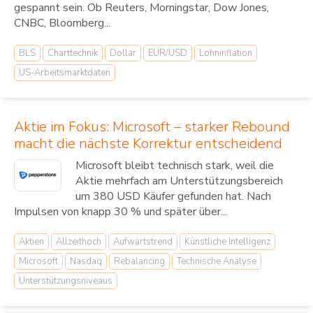
gespannt sein. Ob Reuters, Morningstar, Dow Jones,
CNBC, Bloomberg...
BLS
Charttechnik
Dollar
EUR/USD
Lohninflation
US-Arbeitsmarktdaten
Aktie im Fokus: Microsoft – starker Rebound
macht die nächste Korrektur entscheidend
Microsoft bleibt technisch stark, weil die
Aktie mehrfach am Unterstützungsbereich
um 380 USD Käufer gefunden hat. Nach
Impulsen von knapp 30 % und später über...
Aktien
Allzeithoch
Aufwärtstrend
Künstliche Intelligenz
Microsoft
Nasdaq
Rebalancing
Technische Analyse
Unterstützungsniveaus