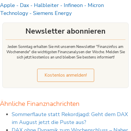
hohe Risiko einzugehen, Ihr Geld zu verlieren.
Apple
-
Dax
-
Halbleiter
-
Infineon
-
Micron
Technology
-
Siemens Energy
Newsletter abonnieren
Jeden Sonntag erhalten Sie mit unserem Newsletter "Finanzinfos am
Wochenende" die wichtigsten Finanzanalysen der Woche. Melden Sie
sich jetzt kostenlos an und bleiben Sie bestens informiert!
Kostenlos anmelden!
Ähnliche Finanznachrichten
Sommerflaute statt Rekordjagd: Geht dem DAX
im August jetzt die Puste aus?
DAX ohne Dynamik zum Wochenschluss – Naher