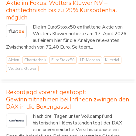
Aktie im Fokus: Wolters Kluwer NV –
charttechnisch bis zu 29% Kurspotential
möglich
Die im EuroStoxx50 enthaltene Aktie von
Wolters Kluwer notierte am 17. April 2026
auf einem hier für die Analyse relevanten
Zwischenhoch von 72,40 Euro. Seitdem...
Aktien
Charttechnik
EuroStoxx50
J.P. Morgan
Kursziel
Wolters Kluwer
Rekordjagd vorerst gestoppt:
Gewinnmitnahmen bei Infineon zwingen den
DAX in die Boxengasse!
Nach drei Tagen unter Volldampf und
historischen Höchstständen legt der DAX
eine unvermeidliche Verschnaufpause ein.