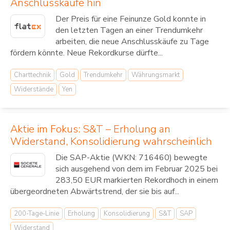
Anschlusskäufe hin
Der Preis für eine Feinunze Gold konnte in
den letzten Tagen an einer Trendumkehr
arbeiten, die neue Anschlusskäufe zu Tage
fördern könnte. Neue Rekordkurse dürfte...
Charttechnik
Gold
Trendumkehr
Währungsmarkt
Widerstände
Yen
Aktie im Fokus: S&T – Erholung an
Widerstand, Konsolidierung wahrscheinlich
Die SAP-Aktie (WKN: 716460) bewegte
sich ausgehend von dem im Februar 2025 bei
283,50 EUR markierten Rekordhoch in einem
übergeordneten Abwärtstrend, der sie bis auf...
200-Tage-Linie
Erholung
Konsolidierung
S&T
SAP
Widerstand