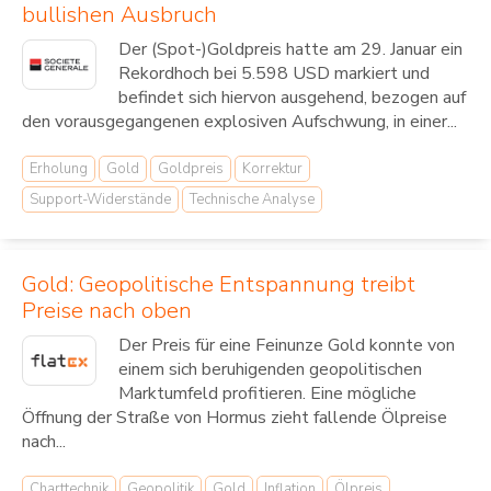
bullishen Ausbruch
Der (Spot-)Goldpreis hatte am 29. Januar ein
Rekordhoch bei 5.598 USD markiert und
befindet sich hiervon ausgehend, bezogen auf
den vorausgegangenen explosiven Aufschwung, in einer...
Erholung
Gold
Goldpreis
Korrektur
Support-Widerstände
Technische Analyse
Gold: Geopolitische Entspannung treibt
Preise nach oben
Der Preis für eine Feinunze Gold konnte von
einem sich beruhigenden geopolitischen
Marktumfeld profitieren. Eine mögliche
Öffnung der Straße von Hormus zieht fallende Ölpreise
nach...
Charttechnik
Geopolitik
Gold
Inflation
Ölpreis