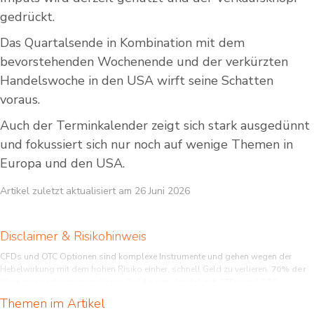
gedrückt.
Das Quartalsende in Kombination mit dem
bevorstehenden Wochenende und der verkürzten
Handelswoche in den USA wirft seine Schatten
voraus.
Auch der Terminkalender zeigt sich stark ausgedünnt
und fokussiert sich nur noch auf wenige Themen in
Europa und den USA.
Artikel zuletzt aktualisiert am 26 Juni 2026
Disclaimer & Risikohinweis
CFDs und OTC Optionen sind komplexe Instrumente und gehen wegen der
Hebelwirkung mit dem hohen Risiko einher, schnell Geld zu verlieren.
70% der
Kleinanlegerkonten verlieren Geld beim Handel mit CFDs und OTC
Optionen bei diesem Anbieter.
Sie sollten überlegen, ob Sie verstehen, wie
Themen im Artikel
CFDs und OTC Optionen funktionieren, und ob Sie es sich leisten können, das