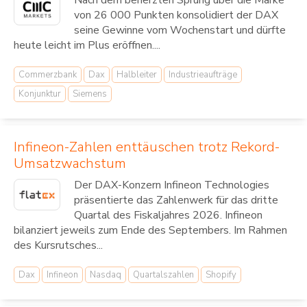
Nach dem beherzten Sprung über die Marke
von 26 000 Punkten konsolidiert der DAX
seine Gewinne vom Wochenstart und dürfte
heute leicht im Plus eröffnen....
Commerzbank
Dax
Halbleiter
Industrieaufträge
Konjunktur
Siemens
Infineon-Zahlen enttäuschen trotz Rekord-
Umsatzwachstum
Der DAX-Konzern Infineon Technologies
präsentierte das Zahlenwerk für das dritte
Quartal des Fiskaljahres 2026. Infineon
bilanziert jeweils zum Ende des Septembers. Im Rahmen
des Kursrutsches...
Dax
Infineon
Nasdaq
Quartalszahlen
Shopify