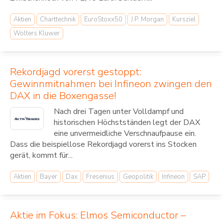
Aktien
Charttechnik
EuroStoxx50
J.P. Morgan
Kursziel
Wolters Kluwer
Rekordjagd vorerst gestoppt:
Gewinnmitnahmen bei Infineon zwingen den
DAX in die Boxengasse!
Nach drei Tagen unter Volldampf und
historischen Höchstständen legt der DAX
eine unvermeidliche Verschnaufpause ein.
Dass die beispiellose Rekordjagd vorerst ins Stocken
gerät, kommt für...
Aktien
Bayer
Dax
Fresenius
Geopolitik
Infineon
SAP
Aktie im Fokus: Elmos Semiconductor –