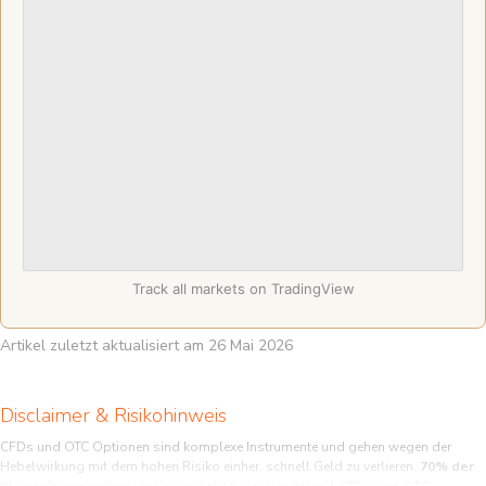
Track all markets on TradingView
Artikel zuletzt aktualisiert am 26 Mai 2026
Disclaimer & Risikohinweis
CFDs und OTC Optionen sind komplexe Instrumente und gehen wegen der
Hebelwirkung mit dem hohen Risiko einher, schnell Geld zu verlieren.
70% der