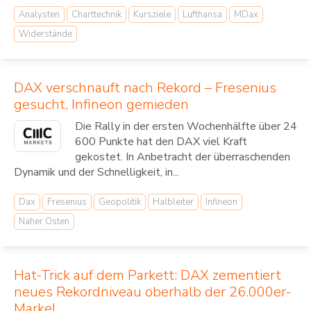
Analysten
Charttechnik
Kursziele
Lufthansa
MDax
Widerstände
DAX verschnauft nach Rekord – Fresenius
gesucht, Infineon gemieden
Die Rally in der ersten Wochenhälfte über 24
600 Punkte hat den DAX viel Kraft
gekostet. In Anbetracht der überraschenden
Dynamik und der Schnelligkeit, in...
Dax
Fresenius
Geopolitik
Halbleiter
Infineon
Naher Osten
Hat-Trick auf dem Parkett: DAX zementiert
neues Rekordniveau oberhalb der 26.000er-
Marke!