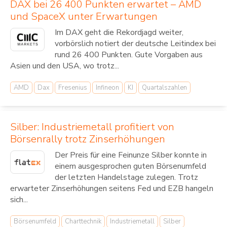
DAX bei 26 400 Punkten erwartet – AMD
und SpaceX unter Erwartungen
Im DAX geht die Rekordjagd weiter,
vorbörslich notiert der deutsche Leitindex bei
rund 26 400 Punkten. Gute Vorgaben aus
Asien und den USA, wo trotz...
AMD
Dax
Fresenius
Infineon
KI
Quartalszahlen
Silber: Industriemetall profitiert von
Börsenrally trotz Zinserhöhungen
Der Preis für eine Feinunze Silber konnte in
einem ausgesprochen guten Börsenumfeld
der letzten Handelstage zulegen. Trotz
erwarteter Zinserhöhungen seitens Fed und EZB hangeln
sich...
Börsenumfeld
Charttechnik
Industriemetall
Silber