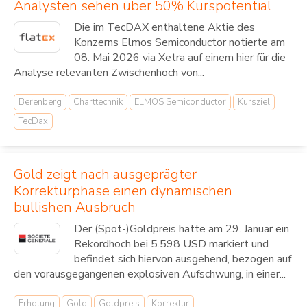
Analysten sehen über 50% Kurspotential
Die im TecDAX enthaltene Aktie des
Konzerns Elmos Semiconductor notierte am
08. Mai 2026 via Xetra auf einem hier für die
Analyse relevanten Zwischenhoch von...
Berenberg
Charttechnik
ELMOS Semiconductor
Kursziel
TecDax
Gold zeigt nach ausgeprägter
Korrekturphase einen dynamischen
bullishen Ausbruch
Der (Spot-)Goldpreis hatte am 29. Januar ein
Rekordhoch bei 5.598 USD markiert und
befindet sich hiervon ausgehend, bezogen auf
den vorausgegangenen explosiven Aufschwung, in einer...
Erholung
Gold
Goldpreis
Korrektur