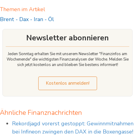
Kleinanlegerkonten verlieren Geld beim Handel mit CFDs und OTC
Optionen bei diesem Anbieter.
Sie sollten überlegen, ob Sie verstehen, wie
Themen im Artikel
CFDs und OTC Optionen funktionieren, und ob Sie es sich leisten können, das
hohe Risiko einzugehen, Ihr Geld zu verlieren.
Brent
-
Dax
-
Iran
-
Öl
Newsletter abonnieren
Jeden Sonntag erhalten Sie mit unserem Newsletter "Finanzinfos am
Wochenende" die wichtigsten Finanzanalysen der Woche. Melden Sie
sich jetzt kostenlos an und bleiben Sie bestens informiert!
Kostenlos anmelden!
Ähnliche Finanznachrichten
Rekordjagd vorerst gestoppt: Gewinnmitnahmen
bei Infineon zwingen den DAX in die Boxengasse!