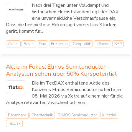
Nach drei Tagen unter Volldampf und
historischen Höchstständen legt der DAX
eine unvermeidliche Verschnaufpause ein.
Dass die beispiellose Rekordjagd vorerst ins Stocken
gerät, kommt für...
Aktien
Bayer
Dax
Fresenius
Geopolitik
Infineon
SAP
Aktie im Fokus: Elmos Semiconductor –
Analysten sehen über 50% Kurspotential
Die im TecDAX enthaltene Aktie des
Konzerns Elmos Semiconductor notierte am
08. Mai 2026 via Xetra auf einem hier für die
Analyse relevanten Zwischenhoch von...
Berenberg
Charttechnik
ELMOS Semiconductor
Kursziel
TecDax