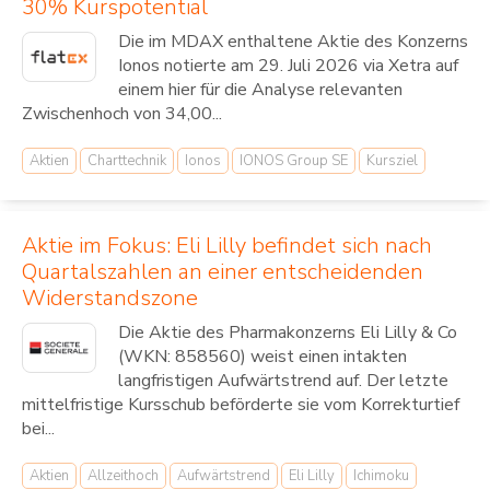
30% Kurspotential
Die im MDAX enthaltene Aktie des Konzerns
Ionos notierte am 29. Juli 2026 via Xetra auf
einem hier für die Analyse relevanten
Zwischenhoch von 34,00...
Aktien
Charttechnik
Ionos
IONOS Group SE
Kursziel
Aktie im Fokus: Eli Lilly befindet sich nach
Quartalszahlen an einer entscheidenden
Widerstandszone
Die Aktie des Pharmakonzerns Eli Lilly & Co
(WKN: 858560) weist einen intakten
langfristigen Aufwärtstrend auf. Der letzte
mittelfristige Kursschub beförderte sie vom Korrekturtief
bei...
Aktien
Allzeithoch
Aufwärtstrend
Eli Lilly
Ichimoku