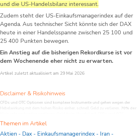
und die US-Handelsbilanz interessant.
Zudem steht der US-Einkaufsmanagerindex auf der
Agenda. Aus technischer Sicht könnte sich der DAX
heute in einer Handelsspanne zwischen 25 100 und
25 400 Punkten bewegen.
Ein Anstieg auf die bisherigen Rekordkurse ist vor
dem Wochenende eher nicht zu erwarten.
Artikel zuletzt aktualisiert am 29 Mai 2026
Disclaimer & Risikohinweis
CFDs und OTC Optionen sind komplexe Instrumente und gehen wegen der
Hebelwirkung mit dem hohen Risiko einher, schnell Geld zu verlieren.
70% der
Kleinanlegerkonten verlieren Geld beim Handel mit CFDs und OTC
Optionen bei diesem Anbieter.
Sie sollten überlegen, ob Sie verstehen, wie
Themen im Artikel
CFDs und OTC Optionen funktionieren, und ob Sie es sich leisten können, das
hohe Risiko einzugehen, Ihr Geld zu verlieren.
Aktien
-
Dax
-
Einkaufsmanagerindex
-
Iran
-