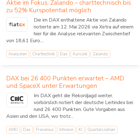
Aktie im Fokus: Zalando – charttechnisch bis
zu 52% Kurspotential möglich
Die im DAX enthaltene Aktie von Zalando
notierte am 12. Mai 2026 via Xetra auf einem
hier für die Analyse relevanten Zwischentief
von 18,61 Euro....
Analysten
Charttechnik
Dax
Kursziel
Zalando
DAX bei 26 400 Punkten erwartet – AMD
und SpaceX unter Erwartungen
Im DAX geht die Rekordjagd weiter,
vorbörslich notiert der deutsche Leitindex bei
rund 26 400 Punkten. Gute Vorgaben aus
Asien und den USA, wo trotz...
AMD
Dax
Fresenius
Infineon
KI
Quartalszahlen