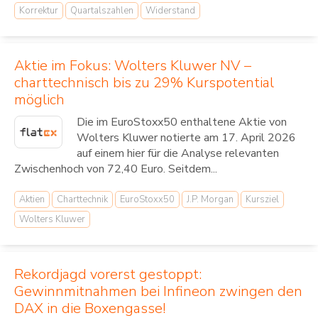
Korrektur
Quartalszahlen
Widerstand
Aktie im Fokus: Wolters Kluwer NV –
charttechnisch bis zu 29% Kurspotential
möglich
Die im EuroStoxx50 enthaltene Aktie von
Wolters Kluwer notierte am 17. April 2026
auf einem hier für die Analyse relevanten
Zwischenhoch von 72,40 Euro. Seitdem...
Aktien
Charttechnik
EuroStoxx50
J.P. Morgan
Kursziel
Wolters Kluwer
Rekordjagd vorerst gestoppt:
Gewinnmitnahmen bei Infineon zwingen den
DAX in die Boxengasse!