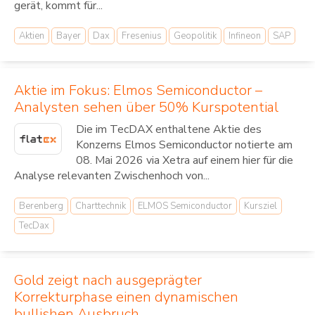
gerät, kommt für...
Aktien
Bayer
Dax
Fresenius
Geopolitik
Infineon
SAP
Aktie im Fokus: Elmos Semiconductor –
Analysten sehen über 50% Kurspotential
Die im TecDAX enthaltene Aktie des
Konzerns Elmos Semiconductor notierte am
08. Mai 2026 via Xetra auf einem hier für die
Analyse relevanten Zwischenhoch von...
Berenberg
Charttechnik
ELMOS Semiconductor
Kursziel
TecDax
Gold zeigt nach ausgeprägter
Korrekturphase einen dynamischen
bullishen Ausbruch