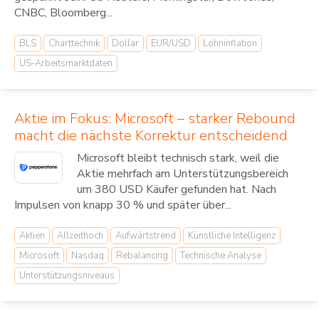
CNBC, Bloomberg...
BLS
Charttechnik
Dollar
EUR/USD
Lohninflation
US-Arbeitsmarktdaten
Aktie im Fokus: Microsoft – starker Rebound
macht die nächste Korrektur entscheidend
Microsoft bleibt technisch stark, weil die
Aktie mehrfach am Unterstützungsbereich
um 380 USD Käufer gefunden hat. Nach
Impulsen von knapp 30 % und später über...
Aktien
Allzeithoch
Aufwärtstrend
Künstliche Intelligenz
Microsoft
Nasdaq
Rebalancing
Technische Analyse
Unterstützungsniveaus