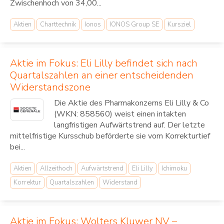
Zwischenhoch von 34,00...
Aktien
Charttechnik
Ionos
IONOS Group SE
Kursziel
Aktie im Fokus: Eli Lilly befindet sich nach
Quartalszahlen an einer entscheidenden
Widerstandszone
Die Aktie des Pharmakonzerns Eli Lilly & Co
(WKN: 858560) weist einen intakten
langfristigen Aufwärtstrend auf. Der letzte
mittelfristige Kursschub beförderte sie vom Korrekturtief
bei...
Aktien
Allzeithoch
Aufwärtstrend
Eli Lilly
Ichimoku
Korrektur
Quartalszahlen
Widerstand
Aktie im Fokus: Wolters Kluwer NV –