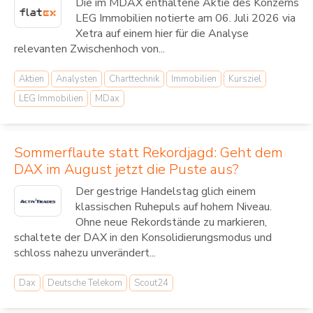
Die im MDAX enthaltene Aktie des Konzerns
LEG Immobilien notierte am 06. Juli 2026 via
Xetra auf einem hier für die Analyse
relevanten Zwischenhoch von...
Aktien
Analysten
Charttechnik
Immobilien
Kursziel
LEG Immobilien
MDax
Sommerflaute statt Rekordjagd: Geht dem
DAX im August jetzt die Puste aus?
Der gestrige Handelstag glich einem
klassischen Ruhepuls auf hohem Niveau.
Ohne neue Rekordstände zu markieren,
schaltete der DAX in den Konsolidierungsmodus und
schloss nahezu unverändert...
Dax
Deutsche Telekom
Scout24