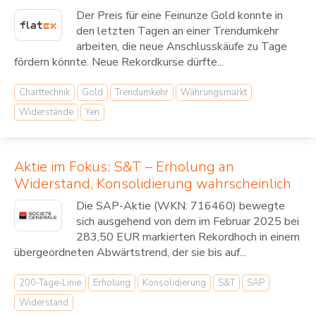
Der Preis für eine Feinunze Gold konnte in
den letzten Tagen an einer Trendumkehr
arbeiten, die neue Anschlusskäufe zu Tage
fördern könnte. Neue Rekordkurse dürfte...
Charttechnik
Gold
Trendumkehr
Währungsmarkt
Widerstände
Yen
Aktie im Fokus: S&T – Erholung an
Widerstand, Konsolidierung wahrscheinlich
Die SAP-Aktie (WKN: 716460) bewegte
sich ausgehend von dem im Februar 2025 bei
283,50 EUR markierten Rekordhoch in einem
übergeordneten Abwärtstrend, der sie bis auf...
200-Tage-Linie
Erholung
Konsolidierung
S&T
SAP
Widerstand