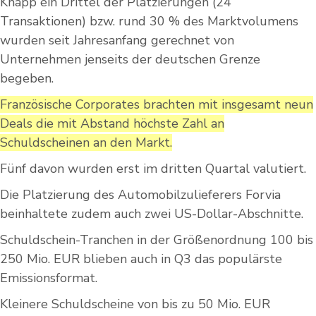
Knapp ein Drittel der Platzierungen (24
Transaktionen) bzw. rund 30 % des Marktvolumens
wurden seit Jahresanfang gerechnet von
Unternehmen jenseits der deutschen Grenze
begeben.
Französische Corporates brachten mit insgesamt neun
Deals die mit Abstand höchste Zahl an
Schuldscheinen an den Markt.
Fünf davon wurden erst im dritten Quartal valutiert.
Die Platzierung des Automobilzulieferers Forvia
beinhaltete zudem auch zwei US-Dollar-Abschnitte.
Schuldschein-Tranchen in der Größenordnung 100 bis
250 Mio. EUR blieben auch in Q3 das populärste
Emissionsformat.
Kleinere Schuldscheine von bis zu 50 Mio. EUR