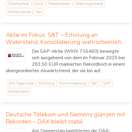
Charttechnik
Gold
Trendumkehr
Währungsmarkt
Widerstände
Yen
Aktie im Fokus: S&T – Erholung an
Widerstand, Konsolidierung wahrscheinlich
Die SAP-Aktie (WKN: 716460) bewegte
sich ausgehend von dem im Februar 2025 bei
283,50 EUR markierten Rekordhoch in einem
übergeordneten Abwärtstrend, der sie bis auf...
200-Tage-Linie
Erholung
Konsolidierung
S&T
SAP
Widerstand
Deutsche Telekom und Siemens glänzen mit
Rekorden – DAX bleibt stabil
Am Donnerstag berichteten die DAX-