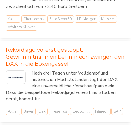
auf einem hier für die Analyse relevanten
Zwischenhoch von 72,40 Euro. Seitdem...
Aktien
Charttechnik
EuroStoxx50
J.P. Morgan
Kursziel
Wolters Kluwer
Rekordjagd vorerst gestoppt:
Gewinnmitnahmen bei Infineon zwingen den
DAX in die Boxengasse!
Nach drei Tagen unter Volldampf und
historischen Höchstständen legt der DAX
eine unvermeidliche Verschnaufpause ein.
Dass die beispiellose Rekordjagd vorerst ins Stocken
gerät, kommt für...
Aktien
Bayer
Dax
Fresenius
Geopolitik
Infineon
SAP