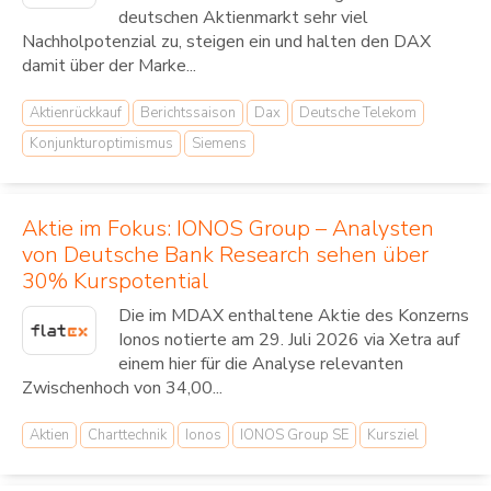
deutschen Aktienmarkt sehr viel
Nachholpotenzial zu, steigen ein und halten den DAX
damit über der Marke...
Aktienrückkauf
Berichtssaison
Dax
Deutsche Telekom
Konjunkturoptimismus
Siemens
Aktie im Fokus: IONOS Group – Analysten
von Deutsche Bank Research sehen über
30% Kurspotential
Die im MDAX enthaltene Aktie des Konzerns
Ionos notierte am 29. Juli 2026 via Xetra auf
einem hier für die Analyse relevanten
Zwischenhoch von 34,00...
Aktien
Charttechnik
Ionos
IONOS Group SE
Kursziel