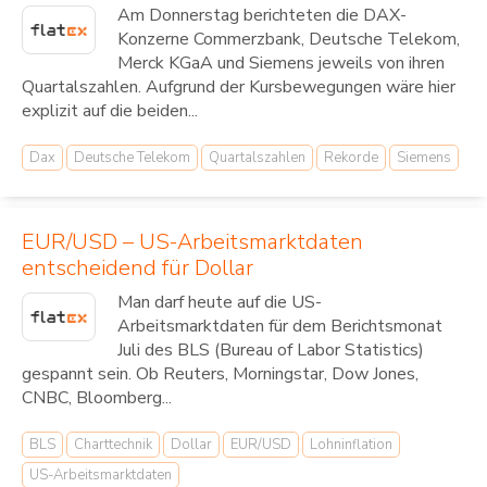
Am Donnerstag berichteten die DAX-
Konzerne Commerzbank, Deutsche Telekom,
Merck KGaA und Siemens jeweils von ihren
Quartalszahlen. Aufgrund der Kursbewegungen wäre hier
explizit auf die beiden...
Dax
Deutsche Telekom
Quartalszahlen
Rekorde
Siemens
EUR/USD – US-Arbeitsmarktdaten
entscheidend für Dollar
Man darf heute auf die US-
Arbeitsmarktdaten für dem Berichtsmonat
Juli des BLS (Bureau of Labor Statistics)
gespannt sein. Ob Reuters, Morningstar, Dow Jones,
CNBC, Bloomberg...
BLS
Charttechnik
Dollar
EUR/USD
Lohninflation
US-Arbeitsmarktdaten