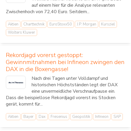
auf einem hier für die Analyse relevanten
Zwischenhoch von 72,40 Euro. Seitdem...
Aktien
Charttechnik
EuroStoxx50
J.P. Morgan
Kursziel
Wolters Kluwer
Rekordjagd vorerst gestoppt:
Gewinnmitnahmen bei Infineon zwingen den
DAX in die Boxengasse!
Nach drei Tagen unter Volldampf und
historischen Höchstständen legt der DAX
eine unvermeidliche Verschnaufpause ein.
Dass die beispiellose Rekordjagd vorerst ins Stocken
gerät, kommt für...
Aktien
Bayer
Dax
Fresenius
Geopolitik
Infineon
SAP