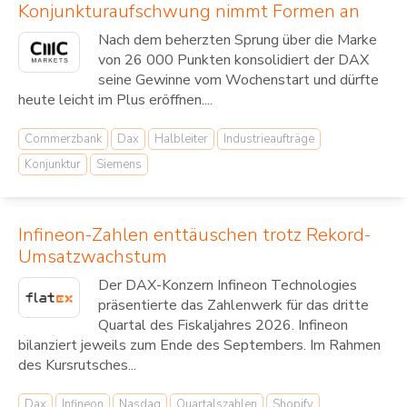
Konjunkturaufschwung nimmt Formen an
Nach dem beherzten Sprung über die Marke
von 26 000 Punkten konsolidiert der DAX
seine Gewinne vom Wochenstart und dürfte
heute leicht im Plus eröffnen....
Commerzbank
Dax
Halbleiter
Industrieaufträge
Konjunktur
Siemens
Infineon-Zahlen enttäuschen trotz Rekord-
Umsatzwachstum
Der DAX-Konzern Infineon Technologies
präsentierte das Zahlenwerk für das dritte
Quartal des Fiskaljahres 2026. Infineon
bilanziert jeweils zum Ende des Septembers. Im Rahmen
des Kursrutsches...
Dax
Infineon
Nasdaq
Quartalszahlen
Shopify