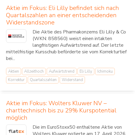
Aktie im Fokus: Eli Lilly befindet sich nach
Quartalszahlen an einer entscheidenden
Widerstandszone
Die Aktie des Pharmakonzerns Eli Lilly & Co
(WKN: 858560) weist einen intakten
langfristigen Aufwärtstrend auf. Der letzte
mittelfristige Kursschub beförderte sie vom Korrekturtief
bei...
Aktien
Allzeithoch
Aufwärtstrend
Eli Lilly
Ichimoku
Korrektur
Quartalszahlen
Widerstand
Aktie im Fokus: Wolters Kluwer NV –
charttechnisch bis zu 29% Kurspotential
möglich
Die im EuroStoxx50 enthaltene Aktie von
Wolters Kluwer notierte am 17. April 2026