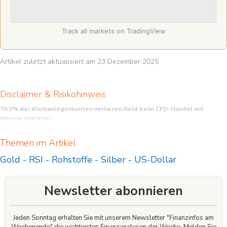
Track all markets on TradingView
Artikel zuletzt aktualisiert am 23 Dezember 2025
Disclaimer & Risikohinweis
70,3% der Kleinanlegerkonten verlieren Geld beim CFD-Handel mit
diesem Anbieter.
CFD sind komplexe Instrumente und beinhalten wegen der Hebelwirkung ein
Themen im Artikel
hohes Risiko, schnell Geld zu verlieren. Sie sollten überlegen, ob Sie verstehen,
wie CFD funktionieren, und ob Sie es sich leisten können, das hohe Risiko
Gold
-
RSI
-
Rohstoffe
-
Silber
-
US-Dollar
einzugehen, Ihr Geld zu verlieren.
Newsletter abonnieren
Jeden Sonntag erhalten Sie mit unserem Newsletter "Finanzinfos am
Wochenende" die wichtigsten Finanzanalysen der Woche. Melden Sie