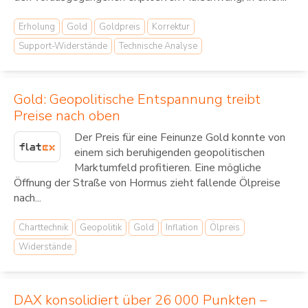
Erholung
Gold
Goldpreis
Korrektur
Support-Widerstände
Technische Analyse
Gold: Geopolitische Entspannung treibt
Preise nach oben
Der Preis für eine Feinunze Gold konnte von
einem sich beruhigenden geopolitischen
Marktumfeld profitieren. Eine mögliche
Öffnung der Straße von Hormus zieht fallende Ölpreise
nach...
Charttechnik
Geopolitik
Gold
Inflation
Ölpreis
Widerstände
DAX konsolidiert über 26 000 Punkten –