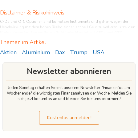
Disclaimer & Risikohinweis
CFDs und OTC Optionen sind komplexe Instrumente und gehen wegen der
Hebelwirkung mit dem hohen Risiko einher, schnell Geld zu verlieren.
70% der
Kleinanlegerkonten verlieren Geld beim Handel mit CFDs und OTC
Optionen bei diesem Anbieter.
Sie sollten überlegen, ob Sie verstehen, wie
Themen im Artikel
CFDs und OTC Optionen funktionieren, und ob Sie es sich leisten können, das
hohe Risiko einzugehen, Ihr Geld zu verlieren.
Aktien
-
Aluminium
-
Dax
-
Trump
-
USA
Newsletter abonnieren
Jeden Sonntag erhalten Sie mit unserem Newsletter "Finanzinfos am
Wochenende" die wichtigsten Finanzanalysen der Woche. Melden Sie
sich jetzt kostenlos an und bleiben Sie bestens informiert!
Kostenlos anmelden!