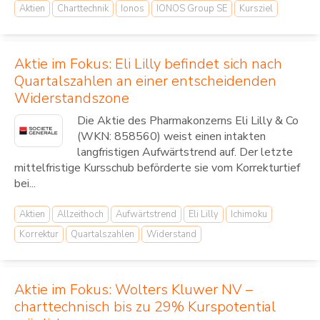
Aktien
Charttechnik
Ionos
IONOS Group SE
Kursziel
Aktie im Fokus: Eli Lilly befindet sich nach
Quartalszahlen an einer entscheidenden
Widerstandszone
Die Aktie des Pharmakonzerns Eli Lilly & Co
(WKN: 858560) weist einen intakten
langfristigen Aufwärtstrend auf. Der letzte
mittelfristige Kursschub beförderte sie vom Korrekturtief
bei...
Aktien
Allzeithoch
Aufwärtstrend
Eli Lilly
Ichimoku
Korrektur
Quartalszahlen
Widerstand
Aktie im Fokus: Wolters Kluwer NV –
charttechnisch bis zu 29% Kurspotential