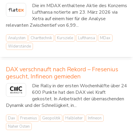
Die im MDAX enthaltene Aktie des Konzerns
Lufthansa notierte am 23. März 2026 via
Xetra auf einem hier für die Analyse
relevanten Zwischentief von 6,99...
Analysten
Charttechnik
Kursziele
Lufthansa
MDax
Widerstände
DAX verschnauft nach Rekord – Fresenius
gesucht, Infineon gemieden
Die Rally in der ersten Wochenhälfte über 24
600 Punkte hat den DAX viel Kraft
gekostet. In Anbetracht der überraschenden
Dynamik und der Schnelligkeit, in...
Dax
Fresenius
Geopolitik
Halbleiter
Infineon
Naher Osten