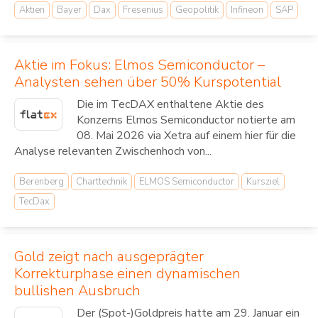
Aktien
Bayer
Dax
Fresenius
Geopolitik
Infineon
SAP
Aktie im Fokus: Elmos Semiconductor –
Analysten sehen über 50% Kurspotential
Die im TecDAX enthaltene Aktie des
Konzerns Elmos Semiconductor notierte am
08. Mai 2026 via Xetra auf einem hier für die
Analyse relevanten Zwischenhoch von...
Berenberg
Charttechnik
ELMOS Semiconductor
Kursziel
TecDax
Gold zeigt nach ausgeprägter
Korrekturphase einen dynamischen
bullishen Ausbruch
Der (Spot-)Goldpreis hatte am 29. Januar ein