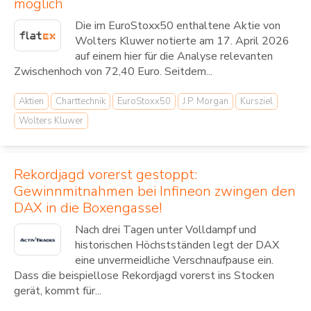
möglich
Die im EuroStoxx50 enthaltene Aktie von
Wolters Kluwer notierte am 17. April 2026
auf einem hier für die Analyse relevanten
Zwischenhoch von 72,40 Euro. Seitdem...
Aktien
Charttechnik
EuroStoxx50
J.P. Morgan
Kursziel
Wolters Kluwer
Rekordjagd vorerst gestoppt:
Gewinnmitnahmen bei Infineon zwingen den
DAX in die Boxengasse!
Nach drei Tagen unter Volldampf und
historischen Höchstständen legt der DAX
eine unvermeidliche Verschnaufpause ein.
Dass die beispiellose Rekordjagd vorerst ins Stocken
gerät, kommt für...