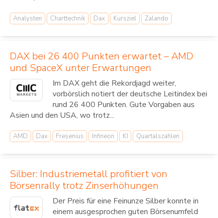
Analysten
Charttechnik
Dax
Kursziel
Zalando
DAX bei 26 400 Punkten erwartet – AMD
und SpaceX unter Erwartungen
Im DAX geht die Rekordjagd weiter,
vorbörslich notiert der deutsche Leitindex bei
rund 26 400 Punkten. Gute Vorgaben aus
Asien und den USA, wo trotz...
AMD
Dax
Fresenius
Infineon
KI
Quartalszahlen
Silber: Industriemetall profitiert von
Börsenrally trotz Zinserhöhungen
Der Preis für eine Feinunze Silber konnte in
einem ausgesprochen guten Börsenumfeld