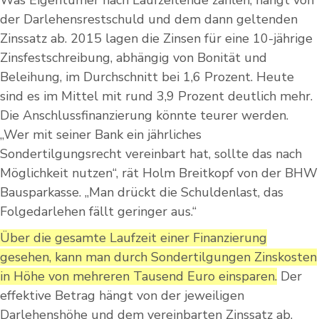
Was Eigentümer nach Laufzeitende zahlen, hängt von
der Darlehensrestschuld und dem dann geltenden
Zinssatz ab. 2015 lagen die Zinsen für eine 10-jährige
Zinsfestschreibung, abhängig von Bonität und
Beleihung, im Durchschnitt bei 1,6 Prozent. Heute
sind es im Mittel mit rund 3,9 Prozent deutlich mehr.
Die Anschlussfinanzierung könnte teurer werden.
„Wer mit seiner Bank ein jährliches
Sondertilgungsrecht vereinbart hat, sollte das nach
Möglichkeit nutzen“, rät Holm Breitkopf von der BHW
Bausparkasse. „Man drückt die Schuldenlast, das
Folgedarlehen fällt geringer aus.“
Über die gesamte Laufzeit einer Finanzierung
gesehen, kann man durch Sondertilgungen Zinskosten
in Höhe von mehreren Tausend Euro einsparen.
Der
effektive Betrag hängt von der jeweiligen
Darlehenshöhe und dem vereinbarten Zinssatz ab.