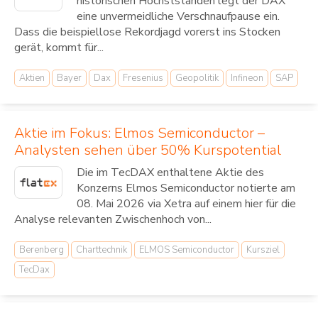
historischen Höchstständen legt der DAX
eine unvermeidliche Verschnaufpause ein.
Dass die beispiellose Rekordjagd vorerst ins Stocken
gerät, kommt für...
Aktien
Bayer
Dax
Fresenius
Geopolitik
Infineon
SAP
Aktie im Fokus: Elmos Semiconductor –
Analysten sehen über 50% Kurspotential
Die im TecDAX enthaltene Aktie des
Konzerns Elmos Semiconductor notierte am
08. Mai 2026 via Xetra auf einem hier für die
Analyse relevanten Zwischenhoch von...
Berenberg
Charttechnik
ELMOS Semiconductor
Kursziel
TecDax