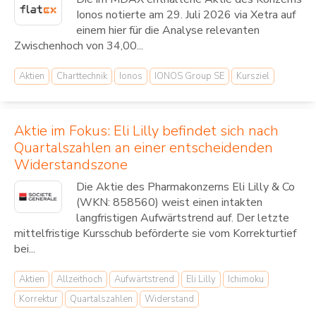
Ionos notierte am 29. Juli 2026 via Xetra auf
einem hier für die Analyse relevanten
Zwischenhoch von 34,00...
Aktien
Charttechnik
Ionos
IONOS Group SE
Kursziel
Aktie im Fokus: Eli Lilly befindet sich nach
Quartalszahlen an einer entscheidenden
Widerstandszone
Die Aktie des Pharmakonzerns Eli Lilly & Co
(WKN: 858560) weist einen intakten
langfristigen Aufwärtstrend auf. Der letzte
mittelfristige Kursschub beförderte sie vom Korrekturtief
bei...
Aktien
Allzeithoch
Aufwärtstrend
Eli Lilly
Ichimoku
Korrektur
Quartalszahlen
Widerstand