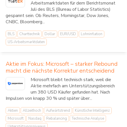
Arbeitsmarktdaten für dem Berichtsmonat
Juli des BLS (Bureau of Labor Statistics)
gespannt sein. Ob Reuters, Morningstar, Dow Jones,
CNBC, Bloomberg...
BLS
Charttechnik
Dollar
EUR/USD
Lohninflation
US-Arbeitsmarktdaten
Aktie im Fokus: Microsoft – starker Rebound
macht die nächste Korrektur entscheidend
Microsoft bleibt technisch stark, weil die
Aktie mehrfach am Unterstützungsbereich
um 380 USD Käufer gefunden hat. Nach
Impulsen von knapp 30 % und später über...
Aktien
Allzeithoch
Aufwärtstrend
Künstliche Intelligenz
Microsoft
Nasdaq
Rebalancing
Technische Analyse
Unterstützungsniveaus