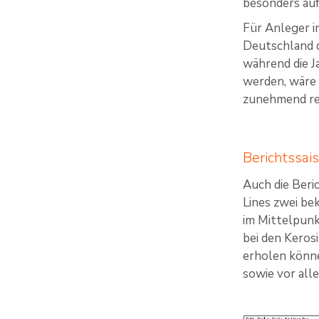
besonders au
Für Anleger i
Deutschland d
während die J
werden, wäre 
zunehmend re
Berichtssai
Auch die Beri
Lines zwei be
im Mittelpunk
bei den Kerosi
erholen könne
sowie vor all