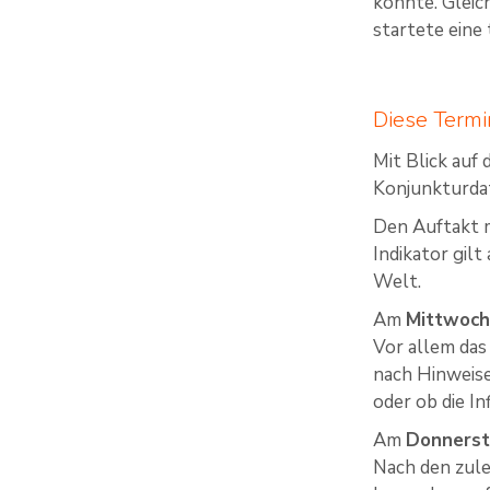
konnte. Gleic
startete eine
Diese Term
Mit Blick auf
Konjunkturdat
Den Auftakt
Indikator gil
Welt.
Am
Mittwoc
Vor allem das
nach Hinweise
oder ob die In
Am
Donners
Nach den zul