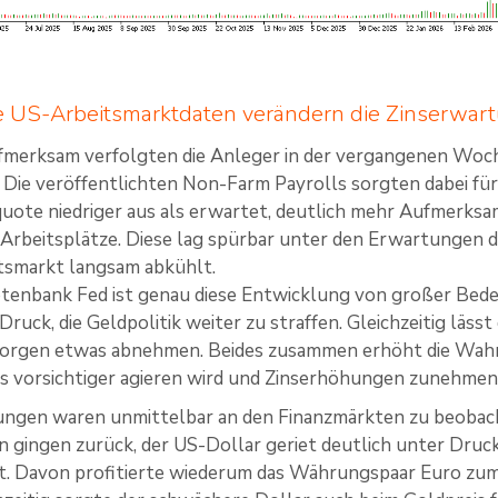
 US-Arbeitsmarktdaten verändern die Zinserwar
fmerksam verfolgten die Anleger in der vergangenen Woch
 Die veröffentlichten Non-Farm Payrolls sorgten dabei für 
uote niedriger aus als erwartet, deutlich mehr Aufmerksamk
Arbeitsplätze. Diese lag spürbar unter den Erwartungen d
itsmarkt langsam abkühlt.
tenbank Fed ist genau diese Entwicklung von großer Bede
Druck, die Geldpolitik weiter zu straffen. Gleichzeitig läs
ssorgen etwas abnehmen. Beides zusammen erhöht die Wahrsc
s vorsichtiger agieren wird und Zinserhöhungen zunehmen
ungen waren unmittelbar an den Finanzmärkten zu beobach
n gingen zurück, der US-Dollar geriet deutlich unter Druck
t. Davon profitierte wiederum das Währungspaar Euro zum 