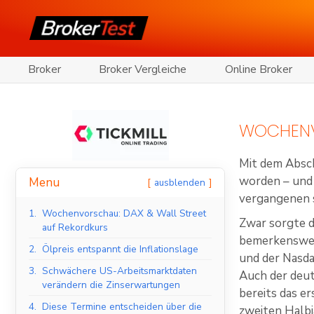
Broker
Broker Vergleiche
Online Broker
WOCHENV
Mit dem Absch
worden – und 
Menu
ausblenden
vergangenen 
1.
Wochenvorschau: DAX & Wall Street
Zwar sorgte d
auf Rekordkurs
bemerkenswer
2.
Ölpreis entspannt die Inflationslage
und der Nasda
3.
Schwächere US-Arbeitsmarktdaten
Auch der deut
verändern die Zinserwartungen
bereits das e
4.
Diese Termine entscheiden über die
zweiten Halbj