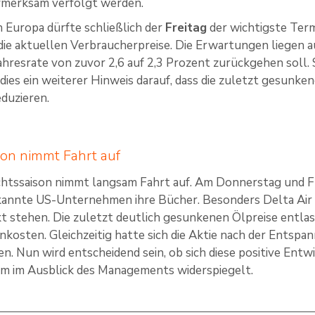
fmerksam verfolgt werden.
n Europa dürfte schließlich der
Freitag
der wichtigste Term
ie aktuellen Verbraucherpreise. Die Erwartungen liegen a
ahresrate von zuvor 2,6 auf 2,3 Prozent zurückgehen soll.
dies ein weiterer Hinweis darauf, dass die zuletzt gesunke
duzieren.
son nimmt Fahrt auf
chtssaison nimmt langsam Fahrt auf. Am Donnerstag und Fr
kannte US-Unternehmen ihre Bücher. Besonders Delta Air Li
t stehen. Die zuletzt deutlich gesunkenen Ölpreise entlas
nkosten. Gleichzeitig hatte sich die Aktie nach der Entspan
n. Nun wird entscheidend sein, ob sich diese positive Entw
em im Ausblick des Managements widerspiegelt.