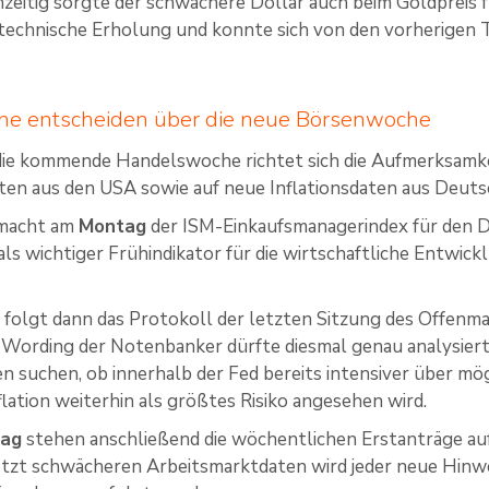
hzeitig sorgte der schwächere Dollar auch beim Goldpreis
 technische Erholung und konnte sich von den vorherigen 
ine entscheiden über die neue Börsenwoche
 die kommende Handelswoche richtet sich die Aufmerksamke
en aus den USA sowie auf neue Inflationsdaten aus Deuts
 macht am
Montag
der ISM-Einkaufsmanagerindex für den Di
t als wichtiger Frühindikator für die wirtschaftliche Entwi
h
folgt dann das Protokoll der letzten Sitzung des Offen
 Wording der Notenbanker dürfte diesmal genau analysier
n suchen, ob innerhalb der Fed bereits intensiver über mö
flation weiterhin als größtes Risiko angesehen wird.
tag
stehen anschließend die wöchentlichen Erstanträge au
etzt schwächeren Arbeitsmarktdaten wird jeder neue Hinw