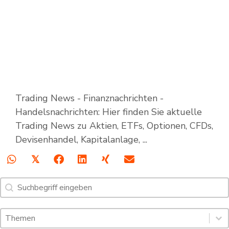
Trading News - Finanznachrichten -
Handelsnachrichten: Hier finden Sie aktuelle
Trading News zu Aktien, ETFs, Optionen, CFDs,
Devisenhandel, Kapitalanlage, ...
𝕏
Suche
Search content
Schlagworte: Trading News & Webinare
Select content
Select content