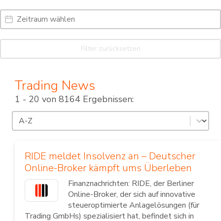
Date Range
Date
Filter zurücksetzen
Trading News
1 - 20 von 8164 Ergebnissen:
Sortierung
Sort content
RIDE meldet Insolvenz an – Deutscher
Online-Broker kämpft ums Überleben
Finanznachrichten: RIDE, der Berliner
Online-Broker, der sich auf innovative
steueroptimierte Anlagelösungen (für
Trading GmbHs) spezialisiert hat, befindet sich in