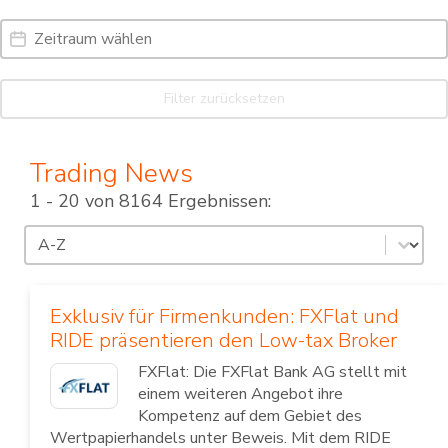
Date Range
Date
Filter zurücksetzen
Trading News
1 - 20 von 8164 Ergebnissen:
Sortierung
Sort content
Exklusiv für Firmenkunden: FXFlat und
RIDE präsentieren den Low-tax Broker
FXFlat: Die FXFlat Bank AG stellt mit
einem weiteren Angebot ihre
Kompetenz auf dem Gebiet des
Wertpapierhandels unter Beweis. Mit dem RIDE