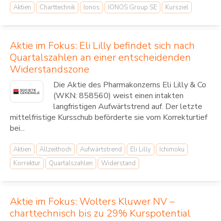
Aktien
Charttechnik
Ionos
IONOS Group SE
Kursziel
Aktie im Fokus: Eli Lilly befindet sich nach
Quartalszahlen an einer entscheidenden
Widerstandszone
Die Aktie des Pharmakonzerns Eli Lilly & Co
(WKN: 858560) weist einen intakten
langfristigen Aufwärtstrend auf. Der letzte
mittelfristige Kursschub beförderte sie vom Korrekturtief
bei...
Aktien
Allzeithoch
Aufwärtstrend
Eli Lilly
Ichimoku
Korrektur
Quartalszahlen
Widerstand
Aktie im Fokus: Wolters Kluwer NV –
charttechnisch bis zu 29% Kurspotential