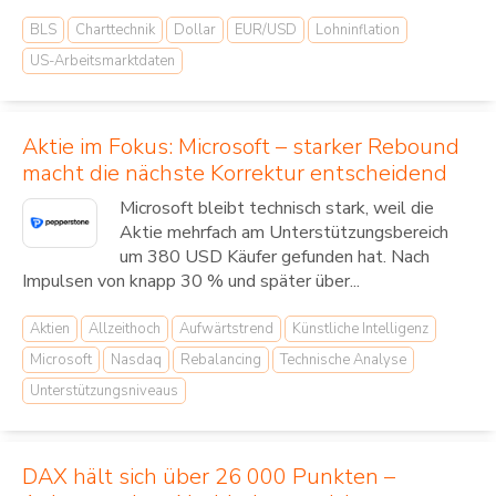
BLS
Charttechnik
Dollar
EUR/USD
Lohninflation
US-Arbeitsmarktdaten
Aktie im Fokus: Microsoft – starker Rebound
macht die nächste Korrektur entscheidend
Microsoft bleibt technisch stark, weil die
Aktie mehrfach am Unterstützungsbereich
um 380 USD Käufer gefunden hat. Nach
Impulsen von knapp 30 % und später über...
Aktien
Allzeithoch
Aufwärtstrend
Künstliche Intelligenz
Microsoft
Nasdaq
Rebalancing
Technische Analyse
Unterstützungsniveaus
DAX hält sich über 26 000 Punkten –