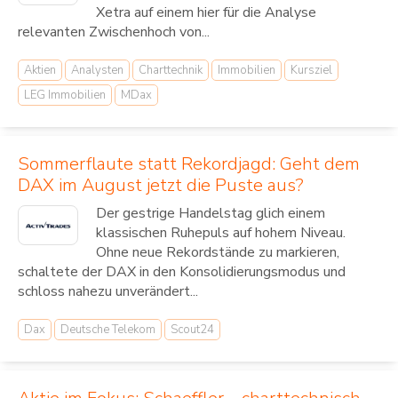
Xetra auf einem hier für die Analyse
relevanten Zwischenhoch von...
Aktien
Analysten
Charttechnik
Immobilien
Kursziel
LEG Immobilien
MDax
Sommerflaute statt Rekordjagd: Geht dem
DAX im August jetzt die Puste aus?
Der gestrige Handelstag glich einem
klassischen Ruhepuls auf hohem Niveau.
Ohne neue Rekordstände zu markieren,
schaltete der DAX in den Konsolidierungsmodus und
schloss nahezu unverändert...
Dax
Deutsche Telekom
Scout24