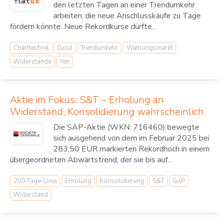
den letzten Tagen an einer Trendumkehr
arbeiten, die neue Anschlusskäufe zu Tage
fördern könnte. Neue Rekordkurse dürfte...
Charttechnik
Gold
Trendumkehr
Währungsmarkt
Widerstände
Yen
Aktie im Fokus: S&T – Erholung an
Widerstand, Konsolidierung wahrscheinlich
Die SAP-Aktie (WKN: 716460) bewegte
sich ausgehend von dem im Februar 2025 bei
283,50 EUR markierten Rekordhoch in einem
übergeordneten Abwärtstrend, der sie bis auf...
200-Tage-Linie
Erholung
Konsolidierung
S&T
SAP
Widerstand