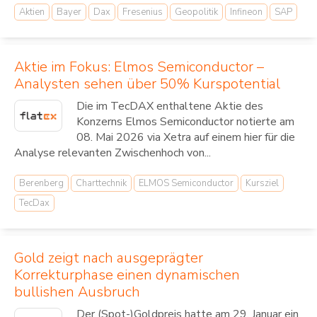
Aktien
Bayer
Dax
Fresenius
Geopolitik
Infineon
SAP
Aktie im Fokus: Elmos Semiconductor –
Analysten sehen über 50% Kurspotential
Die im TecDAX enthaltene Aktie des
Konzerns Elmos Semiconductor notierte am
08. Mai 2026 via Xetra auf einem hier für die
Analyse relevanten Zwischenhoch von...
Berenberg
Charttechnik
ELMOS Semiconductor
Kursziel
TecDax
Gold zeigt nach ausgeprägter
Korrekturphase einen dynamischen
bullishen Ausbruch
Der (Spot-)Goldpreis hatte am 29. Januar ein