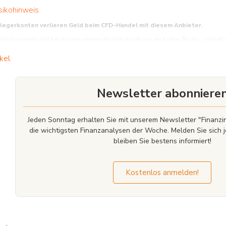
sikohinweis
nlegerkonten verlieren Geld beim CFD-Handel mit diesem Anbieter.
Instrumente und beinhalten wegen der Hebelwirkung ein hohes Risiko, schnell Gel
funktionieren, und ob Sie es sich leisten können, das hohe Risiko einzugehen, Ihr 
kel
Newsletter abonniere
Jeden Sonntag erhalten Sie mit unserem Newsletter "Finan
die wichtigsten Finanzanalysen der Woche. Melden Sie sich j
bleiben Sie bestens informiert!
Kostenlos anmelden!