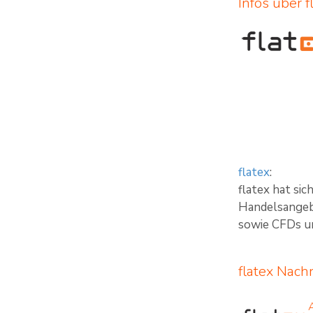
Infos über f
flatex
:
flatex hat si
Handelsangebo
sowie CFDs un
flatex Nach