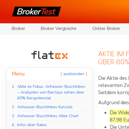
Broker
Broker Vergleiche
Online Broker
AKTIE IM
ÜBER 60%
Menu
ausblenden
Die Aktie des
relevanten Z
1.
Aktie im Fokus: Anheuser-BuschInbev
Seitdem korri
– Analysten von Barclays sehen über
60% Kurspotenzial
Aufgrund dies
2.
Anheuser-BuschInbev Kursziel
Die Wide
3.
Anheuser-BuschInbev Aktie Chart
87,98 Eu
4.
Infos über flatex
Die Unte