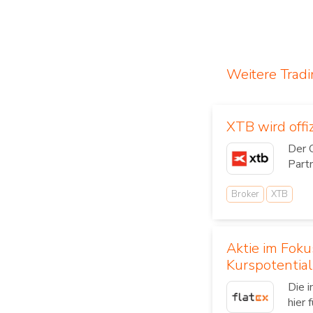
Weitere Trad
XTB wird offi
Der 
Part
Broker
XTB
Aktie im Fok
Kurspotential
Die 
hier 