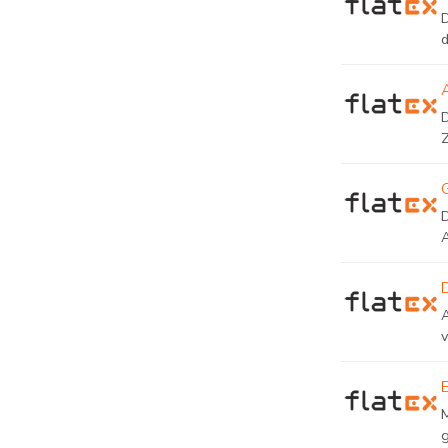
D
D
v
M