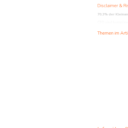
Disclaimer & Ri
70,3% der Kleina
CFD sind komplexe 
verstehen, wie CFD 
Themen im Arti