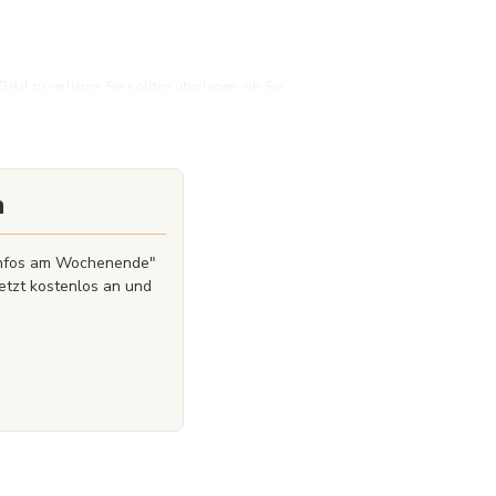
d zu verlieren. Sie sollten überlegen, ob Sie
Geld zu verlieren.
n
zinfos am Wochenende"
etzt kostenlos an und