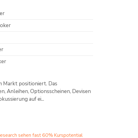
er
roker
er
ker
m Markt positioniert. Das
en, Anleihen, Optionsscheinen, Devisen
ussierung auf ei...
Research sehen fast 60% Kurspotential