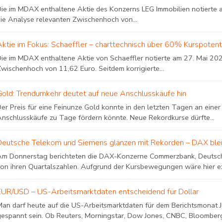
ie im MDAX enthaltene Aktie des Konzerns LEG Immobilien notierte am
die Analyse relevanten Zwischenhoch von...
Aktie im Fokus: Schaeffler – charttechnisch über 60% Kurspotent
Die im MDAX enthaltene Aktie von Schaeffler notierte am 27. Mai 202
Zwischenhoch von 11,62 Euro. Seitdem korrigierte...
Gold: Trendumkehr deutet auf neue Anschlusskäufe hin
er Preis für eine Feinunze Gold konnte in den letzten Tagen an eine
Anschlusskäufe zu Tage fördern könnte. Neue Rekordkurse dürfte...
Deutsche Telekom und Siemens glänzen mit Rekorden – DAX bleib
Am Donnerstag berichteten die DAX-Konzerne Commerzbank, Deutsc
on ihren Quartalszahlen. Aufgrund der Kursbewegungen wäre hier expl
EUR/USD – US-Arbeitsmarktdaten entscheidend für Dollar
an darf heute auf die US-Arbeitsmarktdaten für dem Berichtsmonat Ju
gespannt sein. Ob Reuters, Morningstar, Dow Jones, CNBC, Bloomberg