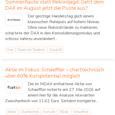
Sommerflaute statt Rekordjagd: Geht dem
DAX im August jetzt die Puste aus?
Der gestrige Handelstag glich einem
klassischen Ruhepuls auf hohem Niveau.
Ohne neue Rekordstände zu markieren,
schaltete der DAX in den Konsolidierungsmodus und
schloss nahezu unverändert...
Dax
Deutsche Telekom
Scout24
Aktie im Fokus: Schaeffler – charttechnisch
über 60% Kurspotential möglich
Die im MDAX enthaltene Aktie von
Schaeffler notierte am 27. Mai 2026 auf
einem hier für die Analyse relevanten
Zwischenhoch von 11,62 Euro. Seitdem korrigierte...
Aktien
Charttechnik
Kursziel
MDax
Schaeffler