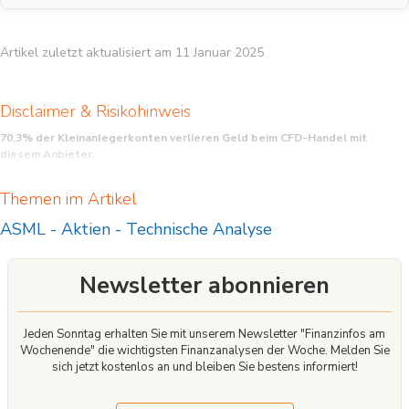
Artikel zuletzt aktualisiert am 11 Januar 2025
Disclaimer & Risikohinweis
70,3% der Kleinanlegerkonten verlieren Geld beim CFD-Handel mit
diesem Anbieter.
CFD sind komplexe Instrumente und beinhalten wegen der Hebelwirkung ein
Themen im Artikel
hohes Risiko, schnell Geld zu verlieren. Sie sollten überlegen, ob Sie verstehen,
wie CFD funktionieren, und ob Sie es sich leisten können, das hohe Risiko
ASML
-
Aktien
-
Technische Analyse
einzugehen, Ihr Geld zu verlieren.
Newsletter abonnieren
Jeden Sonntag erhalten Sie mit unserem Newsletter "Finanzinfos am
Wochenende" die wichtigsten Finanzanalysen der Woche. Melden Sie
sich jetzt kostenlos an und bleiben Sie bestens informiert!