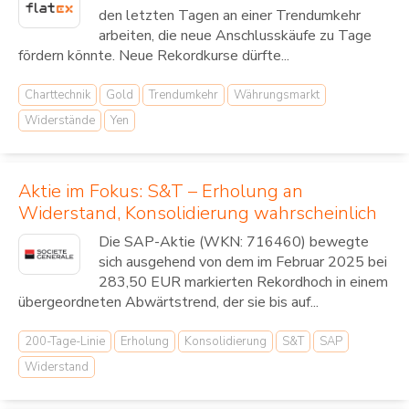
den letzten Tagen an einer Trendumkehr
arbeiten, die neue Anschlusskäufe zu Tage
fördern könnte. Neue Rekordkurse dürfte...
Charttechnik
Gold
Trendumkehr
Währungsmarkt
Widerstände
Yen
Aktie im Fokus: S&T – Erholung an
Widerstand, Konsolidierung wahrscheinlich
Die SAP-Aktie (WKN: 716460) bewegte
sich ausgehend von dem im Februar 2025 bei
283,50 EUR markierten Rekordhoch in einem
übergeordneten Abwärtstrend, der sie bis auf...
200-Tage-Linie
Erholung
Konsolidierung
S&T
SAP
Widerstand