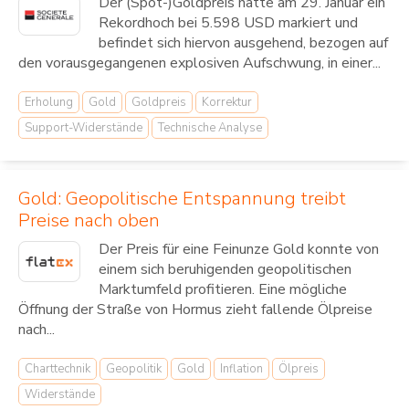
Der (Spot-)Goldpreis hatte am 29. Januar ein
Rekordhoch bei 5.598 USD markiert und
befindet sich hiervon ausgehend, bezogen auf
den vorausgegangenen explosiven Aufschwung, in einer...
Erholung
Gold
Goldpreis
Korrektur
Support-Widerstände
Technische Analyse
Gold: Geopolitische Entspannung treibt
Preise nach oben
Der Preis für eine Feinunze Gold konnte von
einem sich beruhigenden geopolitischen
Marktumfeld profitieren. Eine mögliche
Öffnung der Straße von Hormus zieht fallende Ölpreise
nach...
Charttechnik
Geopolitik
Gold
Inflation
Ölpreis
Widerstände