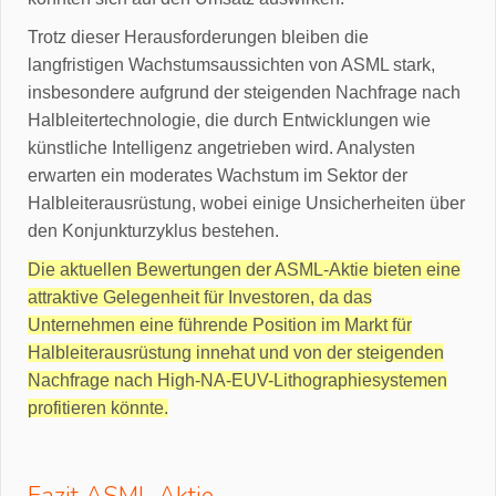
Trotz dieser Herausforderungen bleiben die
langfristigen Wachstumsaussichten von ASML stark,
insbesondere aufgrund der steigenden Nachfrage nach
Halbleitertechnologie, die durch Entwicklungen wie
künstliche Intelligenz angetrieben wird. Analysten
erwarten ein moderates Wachstum im Sektor der
Halbleiterausrüstung, wobei einige Unsicherheiten über
den Konjunkturzyklus bestehen.
Die aktuellen Bewertungen der ASML-Aktie bieten eine
attraktive Gelegenheit für Investoren, da das
Unternehmen eine führende Position im Markt für
Halbleiterausrüstung innehat und von der steigenden
Nachfrage nach High-NA-EUV-Lithographiesystemen
profitieren könnte.
Fazit ASML Aktie