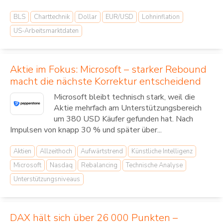
BLS
Charttechnik
Dollar
EUR/USD
Lohninflation
US-Arbeitsmarktdaten
Aktie im Fokus: Microsoft – starker Rebound
macht die nächste Korrektur entscheidend
Microsoft bleibt technisch stark, weil die
Aktie mehrfach am Unterstützungsbereich
um 380 USD Käufer gefunden hat. Nach
Impulsen von knapp 30 % und später über...
Aktien
Allzeithoch
Aufwärtstrend
Künstliche Intelligenz
Microsoft
Nasdaq
Rebalancing
Technische Analyse
Unterstützungsniveaus
DAX hält sich über 26 000 Punkten –