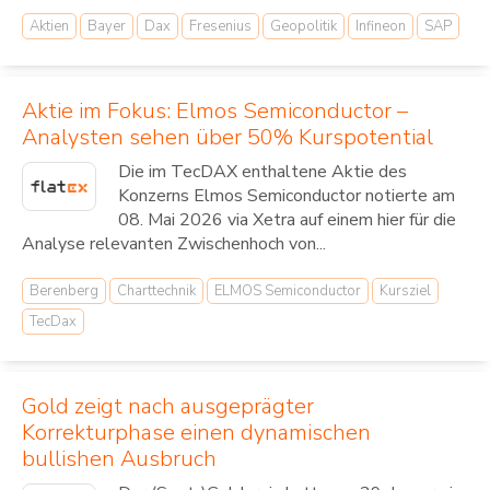
Aktien
Bayer
Dax
Fresenius
Geopolitik
Infineon
SAP
Aktie im Fokus: Elmos Semiconductor –
Analysten sehen über 50% Kurspotential
Die im TecDAX enthaltene Aktie des
Konzerns Elmos Semiconductor notierte am
08. Mai 2026 via Xetra auf einem hier für die
Analyse relevanten Zwischenhoch von...
Berenberg
Charttechnik
ELMOS Semiconductor
Kursziel
TecDax
Gold zeigt nach ausgeprägter
Korrekturphase einen dynamischen
bullishen Ausbruch