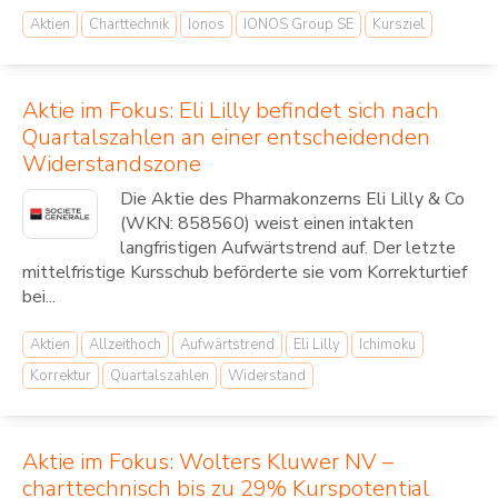
Aktien
Charttechnik
Ionos
IONOS Group SE
Kursziel
Aktie im Fokus: Eli Lilly befindet sich nach
Quartalszahlen an einer entscheidenden
Widerstandszone
Die Aktie des Pharmakonzerns Eli Lilly & Co
(WKN: 858560) weist einen intakten
langfristigen Aufwärtstrend auf. Der letzte
mittelfristige Kursschub beförderte sie vom Korrekturtief
bei...
Aktien
Allzeithoch
Aufwärtstrend
Eli Lilly
Ichimoku
Korrektur
Quartalszahlen
Widerstand
Aktie im Fokus: Wolters Kluwer NV –
charttechnisch bis zu 29% Kurspotential