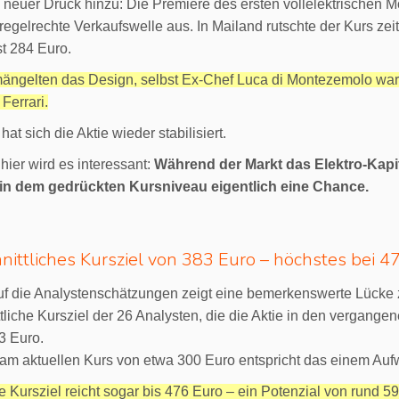
 neuer Druck hinzu: Die Premiere des ersten vollelektrischen M
regelrechte Verkaufswelle aus. In Mailand rutschte der Kurs z
st 284 Euro.
mängelten das Design, selbst Ex-Chef Luca di Montezemolo warn
Ferrari.
at sich die Aktie wieder stabilisiert.
ier wird es interessant:
Während der Markt das Elektro-Kapit
in dem gedrückten Kursniveau eigentlich eine Chance.
nittliches Kursziel von 383 Euro – höchstes bei 4
auf die Analystenschätzungen zeigt eine bemerkenswerte Lücke
tliche Kursziel der 26 Analysten, die die Aktie in den vergange
3 Euro.
m aktuellen Kurs von etwa 300 Euro entspricht das einem Auf
 Kursziel reicht sogar bis 476 Euro – ein Potenzial von rund 5