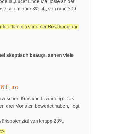
odells „Luce“ Ende Mai löste an der
eitweise um über 8% ab, von rund 309
te öffentlich vor einer Beschädigung
el skeptisch beäugt, sehen viele
76 Euro
 zwischen Kurs und Erwartung: Das
nen drei Monaten bewertet haben, liegt
wärtspotenzial von knapp 28%.
9%.