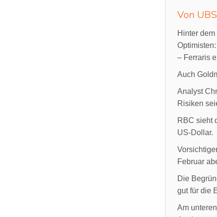
Von UBS b
Hinter dem 
Optimisten
– Ferraris
Auch Goldma
Analyst Chr
Risiken sei
RBC sieht d
US-Dollar.
Vorsichtige
Februar abe
Die Begrün
gut für die
Am unteren 