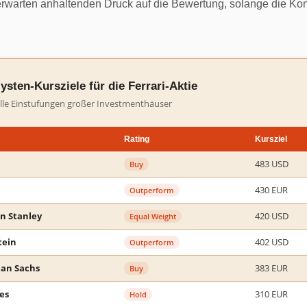
erwarten anhaltenden Druck auf die Bewertung, solange die Ko
ysten-Kursziele für die Ferrari-Aktie
lle Einstufungen großer Investmenthäuser
Rating
Kursziel
483 USD
Buy
430 EUR
Outperform
n Stanley
420 USD
Equal Weight
tein
402 USD
Outperform
an Sachs
383 EUR
Buy
ies
310 EUR
Hold