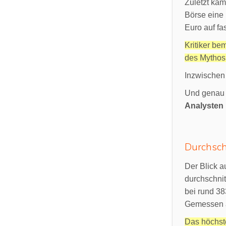
Zuletzt kam
Börse eine 
Euro auf fa
Kritiker be
des Mythos 
Inzwischen h
Und genau h
Analysten 
Durchsch
Der Blick 
durchschnit
bei rund 38
Gemessen a
Das höchste