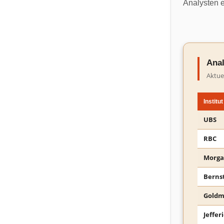
Analysten 
Anal
Aktue
Institut
UBS
RBC
Morga
Berns
Goldm
Jeffer