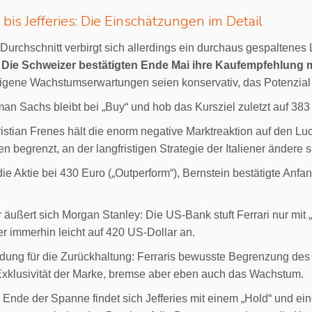
is Jefferies: Die Einschätzungen im Detail
Durchschnitt verbirgt sich allerdings ein durchaus gespaltenes
:
Die Schweizer bestätigten Ende Mai ihre Kaufempfehlung m
 eigene Wachstumserwartungen seien konservativ, das Potenzial
n Sachs bleibt bei „Buy“ und hob das Kursziel zuletzt auf 383
istian Frenes hält die enorm negative Marktreaktion auf den Luce
en begrenzt, an der langfristigen Strategie der Italiener ändere s
ie Aktie bei 430 Euro („Outperform“), Bernstein bestätigte Anfan
r äußert sich Morgan Stanley: Die US-Bank stuft Ferrari nur mit 
r immerhin leicht auf 420 US-Dollar an.
dung für die Zurückhaltung: Ferraris bewusste Begrenzung de
 Exklusivität der Marke, bremse aber eben auch das Wachstum.
Ende der Spanne findet sich Jefferies mit einem „Hold“ und ei