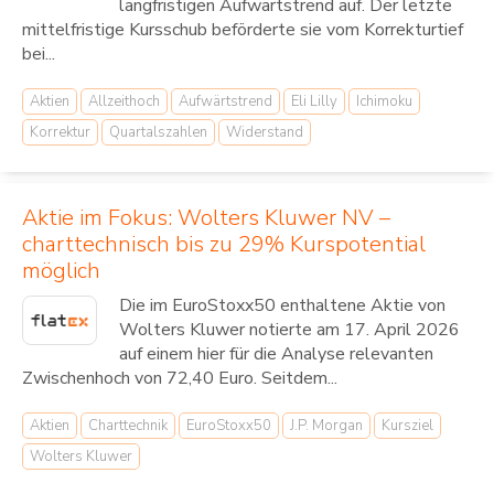
langfristigen Aufwärtstrend auf. Der letzte
mittelfristige Kursschub beförderte sie vom Korrekturtief
bei...
Aktien
Allzeithoch
Aufwärtstrend
Eli Lilly
Ichimoku
Korrektur
Quartalszahlen
Widerstand
Aktie im Fokus: Wolters Kluwer NV –
charttechnisch bis zu 29% Kurspotential
möglich
Die im EuroStoxx50 enthaltene Aktie von
Wolters Kluwer notierte am 17. April 2026
auf einem hier für die Analyse relevanten
Zwischenhoch von 72,40 Euro. Seitdem...
Aktien
Charttechnik
EuroStoxx50
J.P. Morgan
Kursziel
Wolters Kluwer