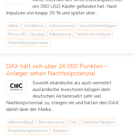
um 380 USD Käufer gefunden hat. Nach
Impulsen von knapp 30 % und später über...
Aktien
Allzeithoch
Aufwärtstrend
Künstliche Intelligenz
Microsoft
Nasdaq
Rebalancing
Technische Analyse
Unterstützungsniveaus
DAX hält sich über 26 000 Punkten –
Anleger sehen Nachholpotenzial
Sowohl inländische als auch vermehrt
ausländische Investoren billigen dem
deutschen Aktienmarkt sehr viel
Nachholpotenzial zu, steigen ein und halten den DAX
damit über der Marke...
Aktienrückkauf
Berichtssaison
Dax
Deutsche Telekom
Konjunkturoptimismus
Siemens