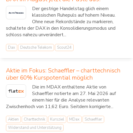
Der gestrige Handelstag glich einem
klassischen Ruhepuls auf hohem Niveau.
Ohne neue Rekordstände zu markieren,
schaltete der DAX in den Konsolidierungsmodus und
schloss nahezu unverändert...
Dax
Deutsche Telekom
Scout24
Aktie im Fokus: Schaeffler – charttechnisch
über 60% Kurspotential möglich
Die im MDAX enthaltene Aktie von
Schaeffler notierte am 27. Mai 2026 auf
einem hier für die Analyse relevanten
Zwischenhoch von 11,62 Euro. Seitdem korrigierte...
Aktien
Charttechnik
Kursziel
MDax
Schaeffler
Widerstand und Unterstützung