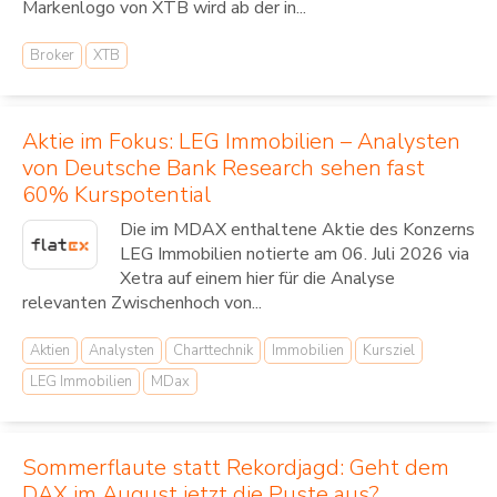
Markenlogo von XTB wird ab der in...
Broker
XTB
Aktie im Fokus: LEG Immobilien – Analysten
von Deutsche Bank Research sehen fast
60% Kurspotential
Die im MDAX enthaltene Aktie des Konzerns
LEG Immobilien notierte am 06. Juli 2026 via
Xetra auf einem hier für die Analyse
relevanten Zwischenhoch von...
Aktien
Analysten
Charttechnik
Immobilien
Kursziel
LEG Immobilien
MDax
Sommerflaute statt Rekordjagd: Geht dem
DAX im August jetzt die Puste aus?