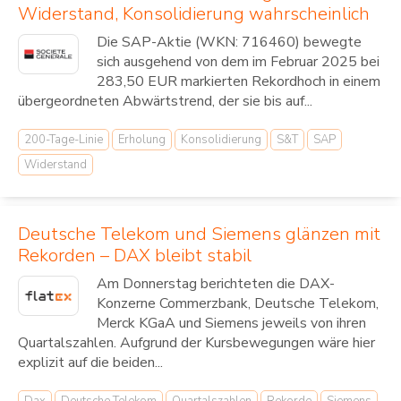
Widerstand, Konsolidierung wahrscheinlich
Die SAP-Aktie (WKN: 716460) bewegte
sich ausgehend von dem im Februar 2025 bei
283,50 EUR markierten Rekordhoch in einem
übergeordneten Abwärtstrend, der sie bis auf...
200-Tage-Linie
Erholung
Konsolidierung
S&T
SAP
Widerstand
Deutsche Telekom und Siemens glänzen mit
Rekorden – DAX bleibt stabil
Am Donnerstag berichteten die DAX-
Konzerne Commerzbank, Deutsche Telekom,
Merck KGaA und Siemens jeweils von ihren
Quartalszahlen. Aufgrund der Kursbewegungen wäre hier
explizit auf die beiden...
Dax
Deutsche Telekom
Quartalszahlen
Rekorde
Siemens