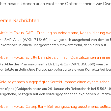
ber hinaus können auch exotische Optionsscheine wie Disco
érale Nachrichten
Aktie im Fokus: S&T – Erholung an Widerstand, Konsolidierung wa
Die SAP-Aktie (WKN: 716460) bewegte sich ausgehend von dem im F
Rekordhoch in einem übergeordneten Abwärtstrend, der sie bis auf...
Aktie im Fokus: Eli Lilly befindet sich nach Quartalszahlen an e
Die Aktie des Pharmakonzerns Eli Lilly & Co (WKN: 858560) weist eine
er letzte mittelfristige Kursschub beförderte sie vom Korrekturtief bei.
Gold zeigt nach ausgeprägter Korrekturphase einen dynamischen 
Der (Spot-)Goldpreis hatte am 29. Januar ein Rekordhoch bei 5.598 US
ausgehend, bezogen auf den vorausgegangenen explosiven Aufschwung
Aktie im Fokus: Caterpillar – Befreiungsschlag ausstehend, bulli