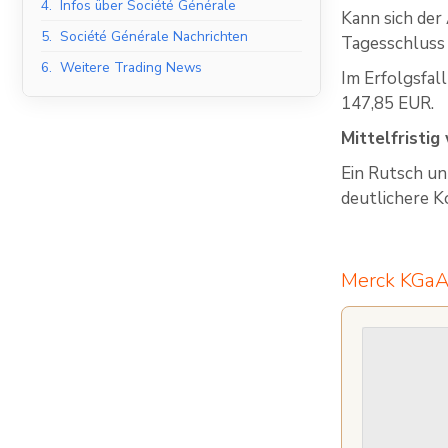
4.
Infos über Société Générale
Kann sich der
5.
Société Générale Nachrichten
Tagesschluss 
6.
Weitere Trading News
Im Erfolgsfal
147,85 EUR.
Mittelfristig
Ein Rutsch un
deutlichere K
Merck KGaA