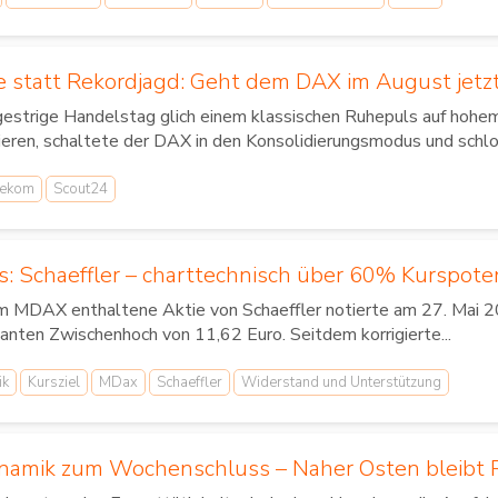
 statt Rekordjagd: Geht dem DAX im August jetzt
gestrige Handelstag glich einem klassischen Ruhepuls auf hoh
ieren, schaltete der DAX in den Konsolidierungsmodus und schlo
lekom
Scout24
s: Schaeffler – charttechnisch über 60% Kurspote
im MDAX enthaltene Aktie von Schaeffler notierte am 27. Mai 20
anten Zwischenhoch von 11,62 Euro. Seitdem korrigierte...
ik
Kursziel
MDax
Schaeffler
Widerstand und Unterstützung
amik zum Wochenschluss – Naher Osten bleibt R