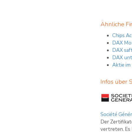
Ähnliche Fi
Chips Ac
DAX Mor
DAX saft
DAX unte
Aktie im
Infos über 
Société Génér
Der Zertifika
vertreten. Es