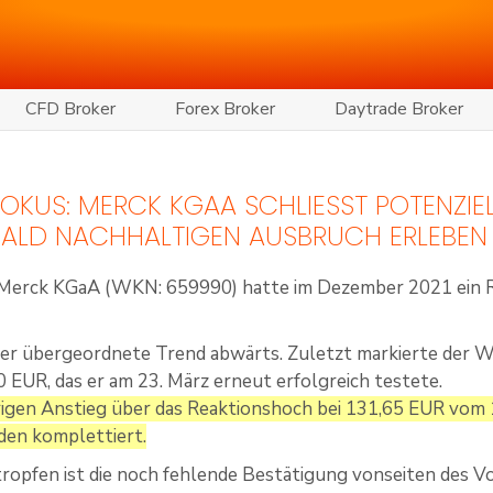
CFD Broker
Forex Broker
Daytrade Broker
 FOKUS: MERCK KGAA SCHLIESST POTENZIE
ALD NACHHALTIGEN AUSBRUCH ERLEBEN
r Merck KGaA (WKN: 659990) hatte im Dezember 2021 ein 
der übergeordnete Trend abwärts. Zuletzt markierte der W
0 EUR, das er am 23. März erneut erfolgreich testete.
igen Anstieg über das Reaktionshoch bei 131,65 EUR vom 1
den komplettiert.
opfen ist die noch fehlende Bestätigung vonseiten des V