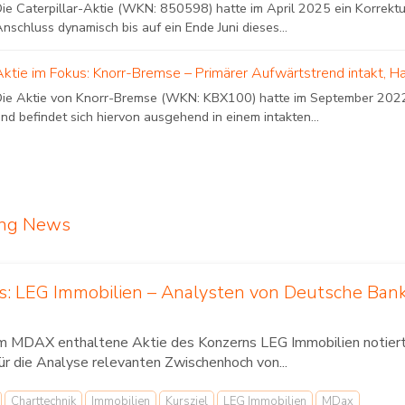
Die Caterpillar-Aktie (WKN: 850598) hatte im April 2025 ein Korrekt
nschluss dynamisch bis auf ein Ende Juni dieses...
Aktie im Fokus: Knorr-Bremse – Primärer Aufwärtstrend intakt, H
Die Aktie von Knorr-Bremse (WKN: KBX100) hatte im September 2022 e
nd befindet sich hiervon ausgehend in einem intakten...
ing News
us: LEG Immobilien – Analysten von Deutsche Ban
im MDAX enthaltene Aktie des Konzerns LEG Immobilien notierte
für die Analyse relevanten Zwischenhoch von...
Charttechnik
Immobilien
Kursziel
LEG Immobilien
MDax