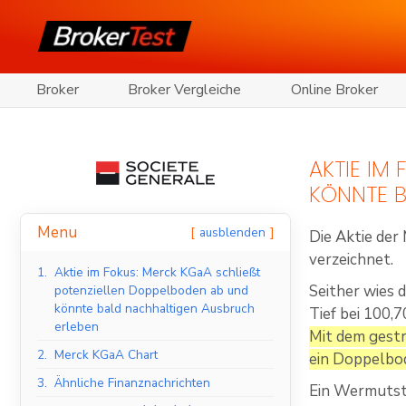
Broker
Broker Vergleiche
Online Broker
AKTIE IM
ÖNNTE B
Menu
ausblenden
Die Aktie de
verzeichnet.
1.
Aktie im Fokus: Merck KGaA schließt
Seither wies 
potenziellen Doppelboden ab und
könnte bald nachhaltigen Ausbruch
Tief bei 100,7
erleben
Mit dem gestr
2.
Merck KGaA Chart
ein Doppelbo
3.
Ähnliche Finanznachrichten
Ein Wermutstr