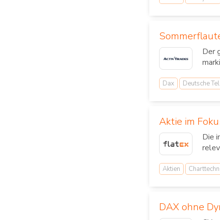
Sommerflaute
Der 
mark
Dax
Deutsche Te
Aktie im Foku
Die 
relev
Aktien
Charttechn
DAX ohne Dyn