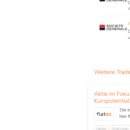
A
u
Weitere Trad
Aktie im Fok
Kurspotential
Die 
hier 
Aktien
Analysten