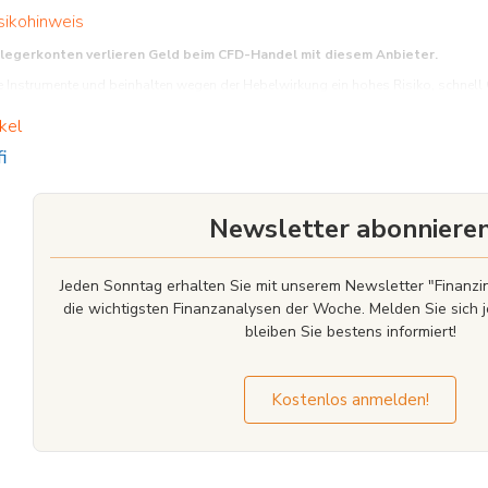
sikohinweis
nlegerkonten verlieren Geld beim CFD-Handel mit diesem Anbieter.
Instrumente und beinhalten wegen der Hebelwirkung ein hohes Risiko, schnell Gel
funktionieren, und ob Sie es sich leisten können, das hohe Risiko einzugehen, Ihr 
kel
i
Newsletter abonniere
Jeden Sonntag erhalten Sie mit unserem Newsletter "Finan
die wichtigsten Finanzanalysen der Woche. Melden Sie sich j
bleiben Sie bestens informiert!
Kostenlos anmelden!