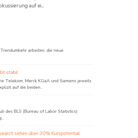
ussierung auf ei...
r Trendumkehr arbeiten, die neue
t stabil
he Telekom, Merck KGaA und Siemens jeweils
izit auf die beiden...
li des BLS (Bureau of Labor Statistics)
...
search sehen über 30% Kurspotential