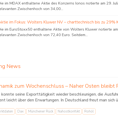
ie im MDAX enthaltene Aktie des Konzerns Ionos notierte am 29. Juli
relevanten Zwischenhoch von 34,00...
Aktie im Fokus: Wolters Kluwer NV – charttechnisch bis zu 29% 
Die im EuroStoxx50 enthaltene Aktie von Wolters Kluwer notierte am 
relevanten Zwischenhoch von 72,40 Euro. Seitdem...
ing News
amik zum Wochenschluss – Naher Osten bleibt R
a konnte seine Exporttätigkeit wieder beschleunigen, die Ausfu
nt leicht über den Erwartungen. In Deutschland freut man sich üb
rktdaten
Dax
Münchener Rück
Nahostkonflikt
Rohöl