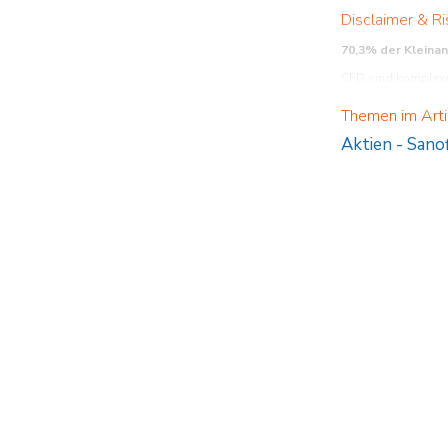
Disclaimer & Ri
70,3% der Kleina
CFD sind komplexe 
verstehen, wie CFD 
Themen im Arti
Aktien
-
Sanof