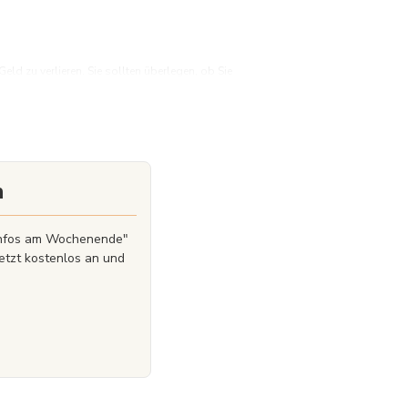
d zu verlieren. Sie sollten überlegen, ob Sie
Geld zu verlieren.
n
zinfos am Wochenende"
etzt kostenlos an und