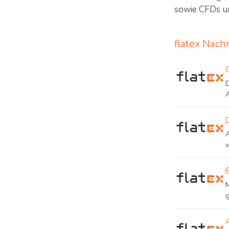
sowie CFDs un
flatex Nach
D
v
M