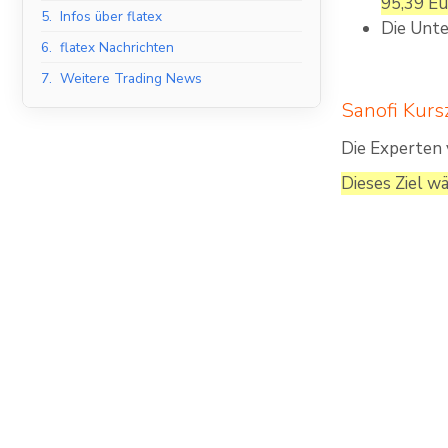
95,39 Eu
5.
Infos über flatex
Die Unte
6.
flatex Nachrichten
7.
Weitere Trading News
Sanofi Kursz
Die Experten 
Dieses Ziel w