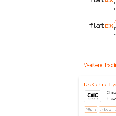
D
Weitere Trad
DAX ohne Dyn
Chin
Proze
Allianz
Arbeitsma