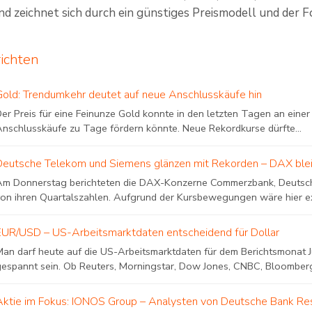
d zeichnet sich durch ein günstiges Preismodell und der Fok
richten
Gold: Trendumkehr deutet auf neue Anschlusskäufe hin
er Preis für eine Feinunze Gold konnte in den letzten Tagen an eine
Anschlusskäufe zu Tage fördern könnte. Neue Rekordkurse dürfte...
Deutsche Telekom und Siemens glänzen mit Rekorden – DAX bleib
Am Donnerstag berichteten die DAX-Konzerne Commerzbank, Deutsc
on ihren Quartalszahlen. Aufgrund der Kursbewegungen wäre hier expl
EUR/USD – US-Arbeitsmarktdaten entscheidend für Dollar
an darf heute auf die US-Arbeitsmarktdaten für dem Berichtsmonat Ju
gespannt sein. Ob Reuters, Morningstar, Dow Jones, CNBC, Bloomberg
Aktie im Fokus: IONOS Group – Analysten von Deutsche Bank Re