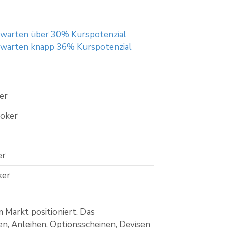
erwarten über 30% Kurspotenzial
erwarten knapp 36% Kurspotenzial
er
roker
er
ker
m Markt positioniert. Das
en, Anleihen, Optionsscheinen, Devisen