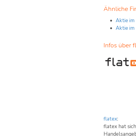
Ähnliche Fi
Aktie im
Aktie im
Infos über f
flatex
:
flatex hat si
Handelsangebo