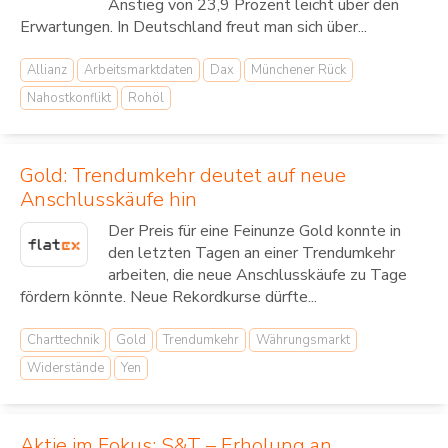
Anstieg von 23,9 Prozent leicht über den
Erwartungen. In Deutschland freut man sich über...
Allianz
Arbeitsmarktdaten
Dax
Münchener Rück
Nahostkonflikt
Rohöl
Gold: Trendumkehr deutet auf neue
Anschlusskäufe hin
Der Preis für eine Feinunze Gold konnte in
den letzten Tagen an einer Trendumkehr
arbeiten, die neue Anschlusskäufe zu Tage
fördern könnte. Neue Rekordkurse dürfte...
Charttechnik
Gold
Trendumkehr
Währungsmarkt
Widerstände
Yen
Aktie im Fokus: S&T – Erholung an