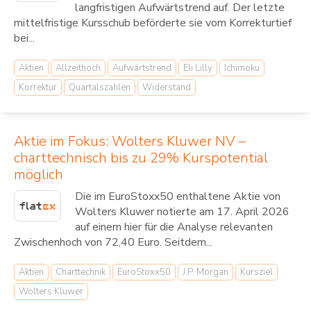
langfristigen Aufwärtstrend auf. Der letzte
mittelfristige Kursschub beförderte sie vom Korrekturtief
bei...
Aktien
Allzeithoch
Aufwärtstrend
Eli Lilly
Ichimoku
Korrektur
Quartalszahlen
Widerstand
Aktie im Fokus: Wolters Kluwer NV –
charttechnisch bis zu 29% Kurspotential
möglich
Die im EuroStoxx50 enthaltene Aktie von
Wolters Kluwer notierte am 17. April 2026
auf einem hier für die Analyse relevanten
Zwischenhoch von 72,40 Euro. Seitdem...
Aktien
Charttechnik
EuroStoxx50
J.P. Morgan
Kursziel
Wolters Kluwer