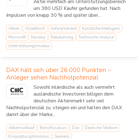
Aktie mehrfach am Unterstützungsbereich
um 380 USD Käufer gefunden hat. Nach
Impulsen von knapp 30 % und später über...
Aktien
Allzeithoch
Aufwärtstrend
Künstliche Intelligenz
Microsoft
Nasdaq
Rebalancing
Technische Analyse
Unterstützungsniveaus
DAX hält sich über 26 000 Punkten –
Anleger sehen Nachholpotenzial
Sowohl inländische als auch vermehrt
ausländische Investoren billigen dem
deutschen Aktienmarkt sehr viel
Nachholpotenzial zu, steigen ein und halten den DAX
damit über der Marke...
Aktienrückkauf
Berichtssaison
Dax
Deutsche Telekom
Konjunkturoptimismus
Siemens