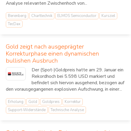
Analyse relevanten Zwischenhoch von...
Berenberg
Charttechnik
ELMOS Semiconductor
Kursziel
TecDax
Gold zeigt nach ausgeprägter
Korrekturphase einen dynamischen
bullishen Ausbruch
Der (Spot-)Goldpreis hatte am 29. Januar ein
Rekordhoch bei 5.598 USD markiert und
befindet sich hiervon ausgehend, bezogen auf
den vorausgegangenen explosiven Aufschwung, in einer...
Erholung
Gold
Goldpreis
Korrektur
Support-Widerstände
Technische Analyse