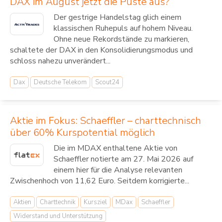
DAX im August jetzt die Puste aus?
Der gestrige Handelstag glich einem
klassischen Ruhepuls auf hohem Niveau.
Ohne neue Rekordstände zu markieren,
schaltete der DAX in den Konsolidierungsmodus und
schloss nahezu unverändert...
Dax
Deutsche Telekom
Scout24
Aktie im Fokus: Schaeffler – charttechnisch
über 60% Kurspotential möglich
Die im MDAX enthaltene Aktie von
Schaeffler notierte am 27. Mai 2026 auf
einem hier für die Analyse relevanten
Zwischenhoch von 11,62 Euro. Seitdem korrigierte...
Aktien
Charttechnik
Kursziel
MDax
Schaeffler
Widerstand und Unterstützung