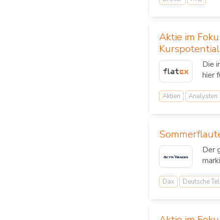
Aktie im Fok
Kurspotential
Die 
hier 
Aktien
Analysten
Sommerflaute
Der 
mark
Dax
Deutsche Te
Aktie im Foku