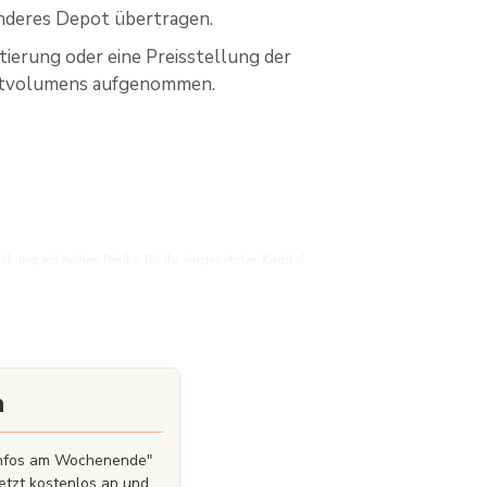
 anderes Depot übertragen.
ierung oder eine Preisstellung der
potvolumens aufgenommen.
ung ein hohes Risiko für Ihr eingesetztes Kapital.
erlustes leisten können.
r Berücksichtigung Ihrer persönlichen
schen Chartanalyse. Sie sind auf einen kurzfristigen
zu den Hintergründen des vorgestellten Wertpapieres
n
 nicht.
 treffen. Setzen Sie sich dabei insbesondere mit den
n dies z.B. auch steuerliche und rechtliche Aspekte
zinfos am Wochenende"
e maßgeblichen Produktinformationen können Sie dem
etzt kostenlos an und