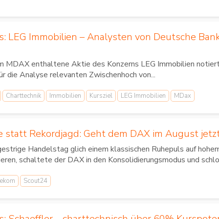
us: LEG Immobilien – Analysten von Deutsche Ban
im MDAX enthaltene Aktie des Konzerns LEG Immobilien notierte
für die Analyse relevanten Zwischenhoch von...
Charttechnik
Immobilien
Kursziel
LEG Immobilien
MDax
 statt Rekordjagd: Geht dem DAX im August jetzt
gestrige Handelstag glich einem klassischen Ruhepuls auf hoh
ieren, schaltete der DAX in den Konsolidierungsmodus und schlo
lekom
Scout24
s: Schaeffler – charttechnisch über 60% Kurspote