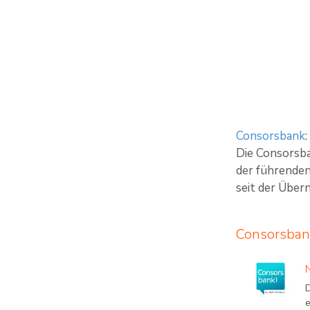
Consorsbank
:
Die Consorsba
der führenden
seit der Über
Consorsban
e