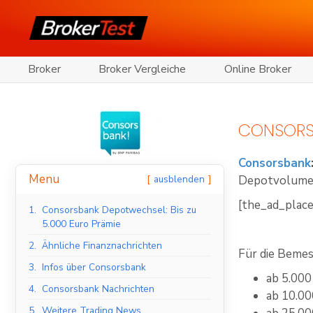
Broker
Broker Vergleiche
Online Broker
CONSORSB
Consorsbank
Menu
ausblenden
Depotvolumen,
[the_ad_plac
1.
Consorsbank Depotwechsel: Bis zu
5.000 Euro Prämie
2.
Ähnliche Finanznachrichten
Für die Bemes
3.
Infos über Consorsbank
ab 5.000
4.
Consorsbank Nachrichten
ab 10.00
5.
Weitere Trading News