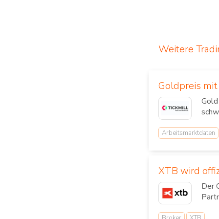
Weitere Trad
Goldpreis mi
Gold
schw
Arbeitsmarktdaten
XTB wird offi
Der 
Part
Broker
XTB