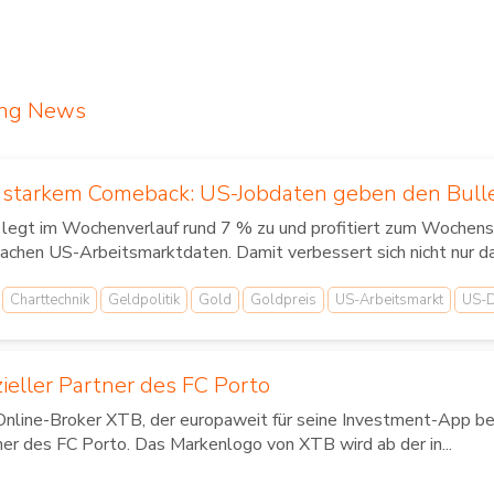
ing News
t starkem Comeback: US-Jobdaten geben den Bul
 legt im Wochenverlauf rund 7 % zu und profitiert zum Wochens
achen US-Arbeitsmarktdaten. Damit verbessert sich nicht nur d
Charttechnik
Geldpolitik
Gold
Goldpreis
US-Arbeitsmarkt
US-D
zieller Partner des FC Porto
Online-Broker XTB, der europaweit für seine Investment-App bek
ner des FC Porto. Das Markenlogo von XTB wird ab der in...