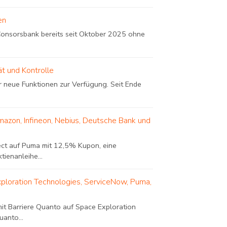
en
 Consorsbank bereits seit Oktober 2025 ohne
ät und Kontrolle
r neue Funktionen zur Verfügung. Seit Ende
mazon, Infineon, Nebius, Deutsche Bank und
ect auf Puma mit 12,5% Kupon, eine
ienanleihe...
xploration Technologies, ServiceNow, Puma,
it Barriere Quanto auf Space Exploration
anto...