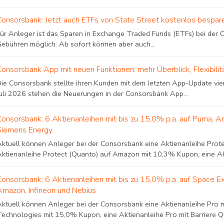
Consorsbank: Jetzt auch ETFs von State Street kostenlos bespar
Für Anleger ist das Sparen in Exchange Traded Funds (ETFs) bei der
Gebühren möglich. Ab sofort können aber auch...
Consorsbank App mit neuen Funktionen: mehr Überblick, Flexibilit
Die Consorsbank stellte ihren Kunden mit dem letzten App-Update vie
Juli 2026 stehen die Neuerungen in der Consorsbank App...
Consorsbank: 6 Aktienanleihen mit bis zu 15,0% p.a. auf Puma, A
Siemens Energy
Aktuell können Anleger bei der Consorsbank eine Aktienanleihe Prot
Aktienanleihe Protect (Quanto) auf Amazon mit 10,3% Kupon, eine Akt
Consorsbank: 6 Aktienanleihen mit bis zu 15,0% p.a. auf Space E
Amazon, Infineon und Nebius
Aktuell können Anleger bei der Consorsbank eine Aktienanleihe Pro m
Technologies mit 15,0% Kupon, eine Aktienanleihe Pro mit Barriere Qu