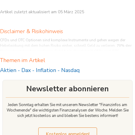
Artikel zuletzt aktualisiert am 05 März 2025
Disclaimer & Risikohinweis
CFDs und OTC Optionen sind komplexe Instrumente und gehen wegen der
Hebelwirkung mit dem hohen Risiko einher, schnell Geld zu verlieren.
70% der
Kleinanlegerkonten verlieren Geld beim Handel mit CFDs und OTC
Optionen bei diesem Anbieter.
Sie sollten überlegen, ob Sie verstehen, wie
Themen im Artikel
CFDs und OTC Optionen funktionieren, und ob Sie es sich leisten können, das
hohe Risiko einzugehen, Ihr Geld zu verlieren.
Aktien
-
Dax
-
Inflation
-
Nasdaq
Newsletter abonnieren
Jeden Sonntag erhalten Sie mit unserem Newsletter "Finanzinfos am
Wochenende" die wichtigsten Finanzanalysen der Woche. Melden Sie
sich jetzt kostenlos an und bleiben Sie bestens informiert!
Kostenlos anmelden!