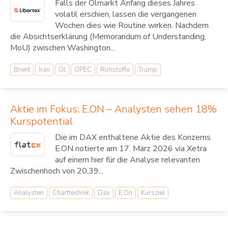
Falls der Ölmarkt Anfang dieses Jahres
volatil erschien, lassen die vergangenen
Wochen dies wie Routine wirken. Nachdem
die Absichtserklärung (Memorandum of Understanding,
MoU) zwischen Washington...
Brent
Iran
Öl
OPEC
Rohstoffe
Trump
Aktie im Fokus: E.ON – Analysten sehen 18%
Kurspotential
Die im DAX enthaltene Aktie des Konzerns
E.ON notierte am 17. März 2026 via Xetra
auf einem hier für die Analyse relevanten
Zwischenhoch von 20,39...
Analysten
Charttechnik
Dax
E.On
Kursziel