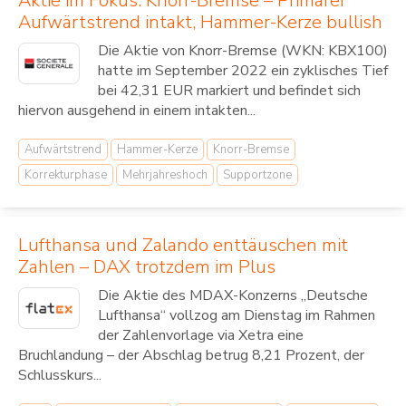
Aktie im Fokus: Knorr-Bremse – Primärer
Aufwärtstrend intakt, Hammer-Kerze bullish
Die Aktie von Knorr-Bremse (WKN: KBX100)
hatte im September 2022 ein zyklisches Tief
bei 42,31 EUR markiert und befindet sich
hiervon ausgehend in einem intakten...
Aufwärtstrend
Hammer-Kerze
Knorr-Bremse
Korrekturphase
Mehrjahreshoch
Supportzone
Lufthansa und Zalando enttäuschen mit
Zahlen – DAX trotzdem im Plus
Die Aktie des MDAX-Konzerns „Deutsche
Lufthansa“ vollzog am Dienstag im Rahmen
der Zahlenvorlage via Xetra eine
Bruchlandung – der Abschlag betrug 8,21 Prozent, der
Schlusskurs...