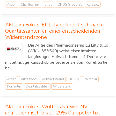
Aktien
Charttechnik
Ionos
IONOS Group SE
Kursziel
Aktie im Fokus: Eli Lilly befindet sich nach
Quartalszahlen an einer entscheidenden
Widerstandszone
Die Aktie des Pharmakonzerns Eli Lilly & Co
(WKN: 858560) weist einen intakten
langfristigen Aufwärtstrend auf. Der letzte
mittelfristige Kursschub beförderte sie vom Korrekturtief
bei...
Aktien
Allzeithoch
Aufwärtstrend
Eli Lilly
Ichimoku
Korrektur
Quartalszahlen
Widerstand
Aktie im Fokus: Wolters Kluwer NV –
charttechnisch bis zu 29% Kurspotential