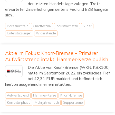
der letzten Handelstage zulegen. Trotz
erwarteter Zinserhöhungen seitens Fed und EZB hangeln
sich...
Börsenumfeld
Charttechnik
Industriemetall
Silber
Unterstützungen
Widerstände
Aktie im Fokus: Knorr-Bremse – Primärer
Aufwärtstrend intakt, Hammer-Kerze bullish
Die Aktie von Knorr-Bremse (WKN: KBX100)
hatte im September 2022 ein zyklisches Tief
bei 42,31 EUR markiert und befindet sich
hiervon ausgehend in einem intakten...
Aufwärtstrend
Hammer-Kerze
Knorr-Bremse
Korrekturphase
Mehrjahreshoch
Supportzone