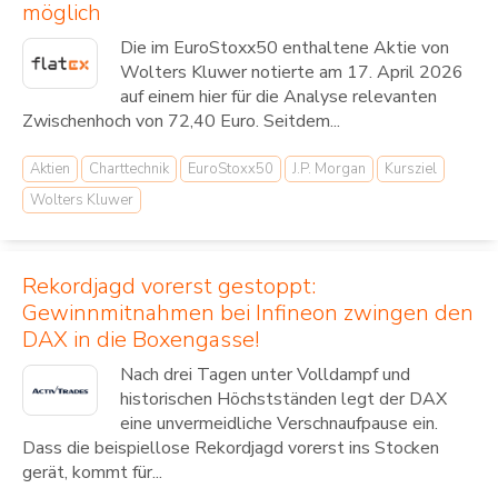
möglich
Die im EuroStoxx50 enthaltene Aktie von
Wolters Kluwer notierte am 17. April 2026
auf einem hier für die Analyse relevanten
Zwischenhoch von 72,40 Euro. Seitdem...
Aktien
Charttechnik
EuroStoxx50
J.P. Morgan
Kursziel
Wolters Kluwer
Rekordjagd vorerst gestoppt:
Gewinnmitnahmen bei Infineon zwingen den
DAX in die Boxengasse!
Nach drei Tagen unter Volldampf und
historischen Höchstständen legt der DAX
eine unvermeidliche Verschnaufpause ein.
Dass die beispiellose Rekordjagd vorerst ins Stocken
gerät, kommt für...