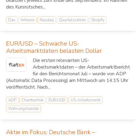
bilanziert jeweils zum Ende des Septembers. Im Rahmen
des Kursrutsches...
Dax
Infineon
Nasdaq
Quartalszahlen
Shopify
EUR/USD – Schwache US-
Arbeitsmarktdaten belasten Dollar
Die ersten relevanten US-
Arbeitsmarktdaten – der Arbeitsmarktbericht
für den Berichtsmonat Juli – wurde von ADP
(Automatic Data Processing) am Mittwoch um 14:15 Uhr
veröffentlicht. Nach...
ADP
Charttechnik
EUR/USD
US-Arbeitsmarkt
Währungshandel
Aktie im Fokus: Deutsche Bank –