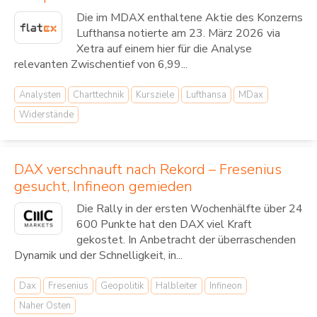
Die im MDAX enthaltene Aktie des Konzerns
Lufthansa notierte am 23. März 2026 via
Xetra auf einem hier für die Analyse
relevanten Zwischentief von 6,99...
Analysten
Charttechnik
Kursziele
Lufthansa
MDax
Widerstände
DAX verschnauft nach Rekord – Fresenius
gesucht, Infineon gemieden
Die Rally in der ersten Wochenhälfte über 24
600 Punkte hat den DAX viel Kraft
gekostet. In Anbetracht der überraschenden
Dynamik und der Schnelligkeit, in...
Dax
Fresenius
Geopolitik
Halbleiter
Infineon
Naher Osten