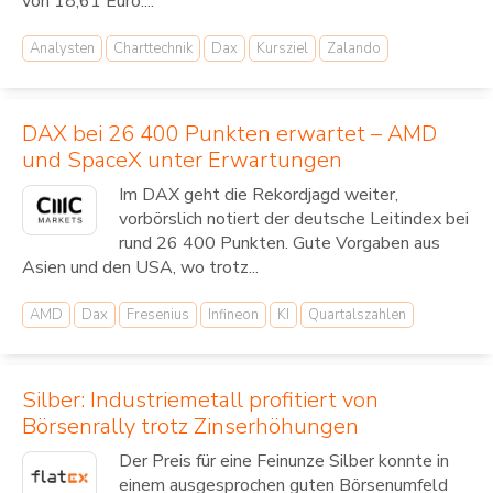
von 18,61 Euro....
Analysten
Charttechnik
Dax
Kursziel
Zalando
DAX bei 26 400 Punkten erwartet – AMD
und SpaceX unter Erwartungen
Im DAX geht die Rekordjagd weiter,
vorbörslich notiert der deutsche Leitindex bei
rund 26 400 Punkten. Gute Vorgaben aus
Asien und den USA, wo trotz...
AMD
Dax
Fresenius
Infineon
KI
Quartalszahlen
Silber: Industriemetall profitiert von
Börsenrally trotz Zinserhöhungen
Der Preis für eine Feinunze Silber konnte in
einem ausgesprochen guten Börsenumfeld