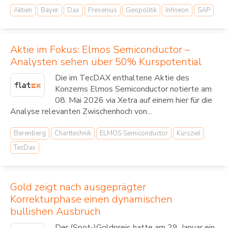
Aktien
Bayer
Dax
Fresenius
Geopolitik
Infineon
SAP
Aktie im Fokus: Elmos Semiconductor –
Analysten sehen über 50% Kurspotential
Die im TecDAX enthaltene Aktie des
Konzerns Elmos Semiconductor notierte am
08. Mai 2026 via Xetra auf einem hier für die
Analyse relevanten Zwischenhoch von...
Berenberg
Charttechnik
ELMOS Semiconductor
Kursziel
TecDax
Gold zeigt nach ausgeprägter
Korrekturphase einen dynamischen
bullishen Ausbruch
Der (Spot-)Goldpreis hatte am 29. Januar ein