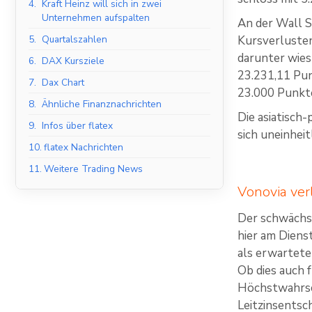
4.
Kraft Heinz will sich in zwei
Unternehmen aufspalten
An der Wall S
5.
Quartalszahlen
Kursverlusten
darunter wie
6.
DAX Kursziele
23.231,11 Pun
7.
Dax Chart
23.000 Punkte
8.
Ähnliche Finanznachrichten
Die asiatisch
9.
Infos über flatex
sich uneinhei
10.
flatex Nachrichten
11.
Weitere Trading News
Vonovia ver
Der schwächst
hier am Diens
als erwartete
Ob dies auch 
Höchstwahrsch
Leitzinsentsc