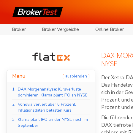
Broker
Broker Vergleiche
Online Broker
DAX MORG
NYSE
Menu
ausblenden
Der Xetra-DA
Das Handelsvo
1.
DAX Morgenanalyse: Kursverluste
sich in der G
dominieren, Klarna plant IPO an NYSE
Prozent und e
2.
Vonovia verliert über 6 Prozent,
Prozent und e
Inflationsdaten belasten Kurs
Die führenden
3.
Klarna plant IPO an der NYSE noch im
DAX tiefrote 
September
schloss mit 5