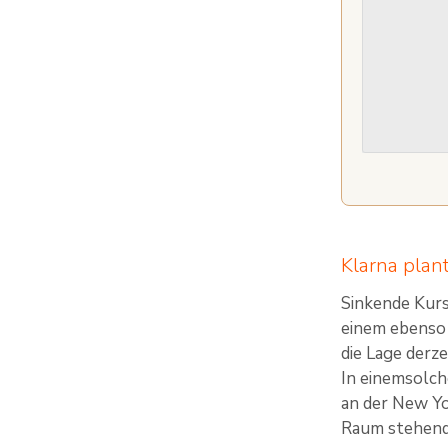
Klarna plan
Sinkende Kur
einem ebenso 
die Lage derze
In einemsolch
an der New Y
Raum stehende