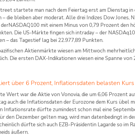
treet startete man nach dem Feiertag erst am Dienstag in 
 – die bleiben aber moderat. Alle drei Indizes Dow Jone
s derNASDAQ100 mit einem Minus von 0,79 Prozent den höc
kten. Die US-Märkte fingen sich intraday – der NASDAq10
n – das Tagestief lag bei 22.977,89 Punkten.
-pazifischen Aktienmärkte wiesen am Mittwoch mehrheitli
tlich. Die ersten DAX-Indikationen wiesen eine Spanne von 
liert über 6 Prozent, Inflationsdaten belasten Kurs
e Wert war die Aktie von Vonovia, die um 6,06 Prozent au
tag auch die Inflationsdaten der Eurozone dem Kurs übel m
n Inflationsrate dürfte zumindest schon mal eine Septemb
für den Dezember gelten mag, wird man datenbedingt in d
einlich dürfte sich auch EZB-Präsidentin Lagarde so im
heids äußern.