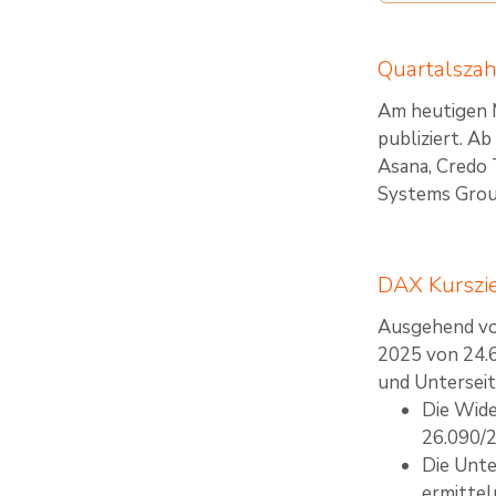
Quartalsza
Am heutigen 
publiziert. A
Asana, Credo 
Systems Group
DAX Kurszi
Ausgehend vom
2025 von 24.6
und Unterseit
Die Wide
26.090/2
Die Unte
ermittel