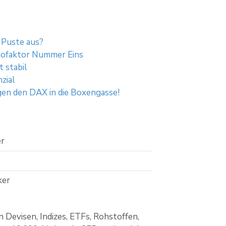
 Puste aus?
kofaktor Nummer Eins
 stabil
zial
gen den DAX in die Boxengasse!
er
ker
Devisen, Indizes, ETFs, Rohstoffen,