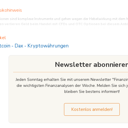
sikohinweis
onen sind komplexe Instrumente und gehen wegen der Hebelwirkung mit dem hohe
en verlieren Geld beim Handel mit CFDs und OTC Optionen bei diesem Anbi
nen funktionieren, und ob Sie es sich leisten können, das hohe Risiko einzugehen
kel
tcoin
-
Dax
-
Kryptowährungen
Newsletter abonniere
Jeden Sonntag erhalten Sie mit unserem Newsletter "Finan
die wichtigsten Finanzanalysen der Woche. Melden Sie sich j
bleiben Sie bestens informiert!
Kostenlos anmelden!