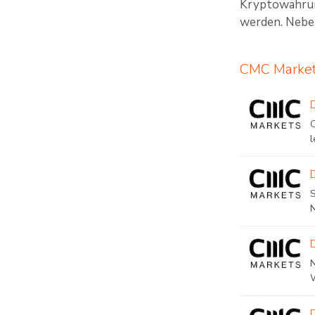
Kryptowährun
werden. Neben
CMC Market
l
N
W