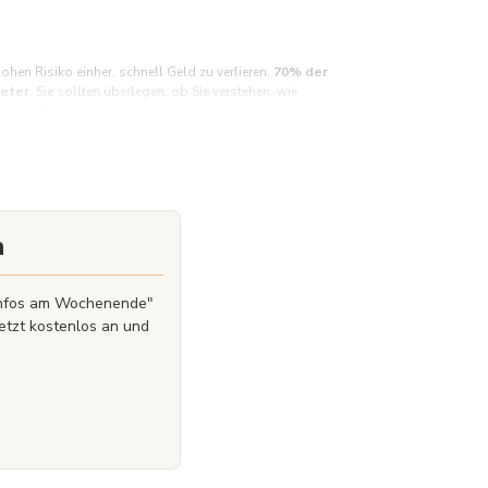
n Risiko einher, schnell Geld zu verlieren.
70% der
eter.
Sie sollten überlegen, ob Sie verstehen, wie
, Ihr Geld zu verlieren.
n
zinfos am Wochenende"
etzt kostenlos an und