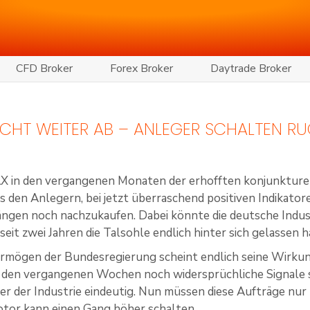
CFD Broker
Forex Broker
Daytrade Broker
CHT WEITER AB – ANLEGER SCHALTEN RUC
X in den vergangenen Monaten der erhofften konjunkturel
es den Anlegern, bei jetzt überraschend positiven Indikat
ngen noch nachzukaufen. Dabei könnte die deutsche Indu
eit zwei Jahren die Talsohle endlich hinter sich gelassen 
rmögen der Bundesregierung scheint endlich seine Wirkun
n den vergangenen Wochen noch widersprüchliche Signale sen
r der Industrie eindeutig. Nun müssen diese Aufträge nur
tor kann einen Gang höher schalten.