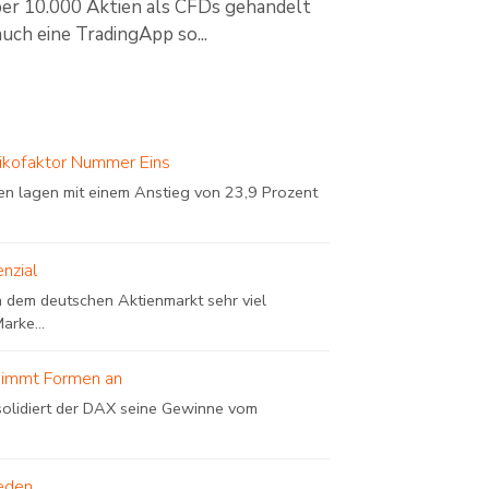
r 10.000 Aktien als CFDs gehandelt
ch eine TradingApp so...
ikofaktor Nummer Eins
ren lagen mit einem Anstieg von 23,9 Prozent
nzial
n dem deutschen Aktienmarkt sehr viel
arke...
nimmt Formen an
olidiert der DAX seine Gewinne vom
ieden