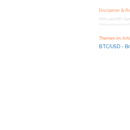
Disclaimer & Ri
CFDs und OTC Opti
Kleinanlegerkont
CFDs und OTC Optio
Themen im Arti
BTC/USD
-
Bi