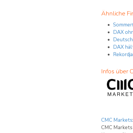
Ähnliche Fi
Sommerfl
DAX ohn
Deutsche
DAX hält
Rekordja
Infos über
CMC Markets
CMC Markets b