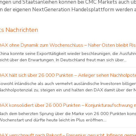
gen und Staatsanleihen können bei CMC Markets auch übe
 der eigenen NextGeneration Handelsplattform werden au
s Nachrichten
DAX ohne Dynamik zum Wochenschluss – Naher Osten bleibt Ris
China konnte seine Exporttätigkeit wieder beschleunigen, die Ausfuh
eicht über den Erwartungen. In Deutschland freut man sich über...
DAX hält sich über 26 000 Punkten – Anleger sehen Nachholpote
Sowohl inländische als auch vermehrt ausländische Investoren billige
achholpotenzial zu, steigen ein und halten den DAX damit über der M
DAX konsolidiert über 26 000 Punkten – Konjunkturaufschwung 
Nach dem beherzten Sprung über die Marke von 26 000 Punkten kons
ochenstart und dürfte heute leicht im Plus eröffnen....
DAX verschnauft nach Rekord – Fresenius gesucht, Infineon gem