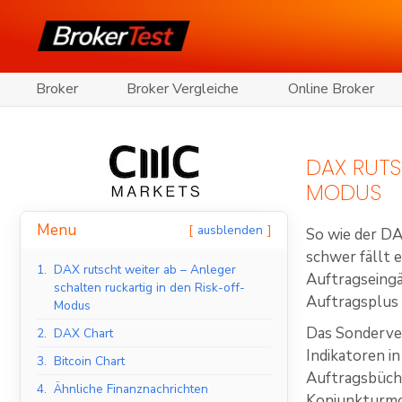
Broker
Broker Vergleiche
Online Broker
DAX RUTS
MODUS
Menu
ausblenden
So wie der DA
schwer fällt 
1.
DAX rutscht weiter ab – Anleger
Auftragseingä
schalten ruckartig in den Risk-off-
Auftragsplus s
Modus
Das Sonderve
2.
DAX Chart
Indikatoren i
3.
Bitcoin Chart
Auftragsbüche
4.
Ähnliche Finanznachrichten
Konjunkturmo