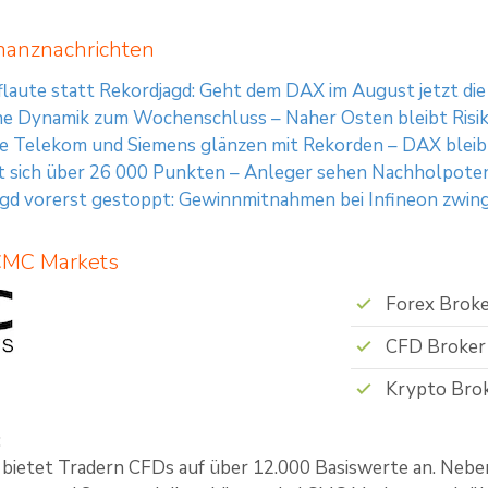
nanznachrichten
aute statt Rekordjagd: Geht dem DAX im August jetzt die
e Dynamik zum Wochenschluss – Naher Osten bleibt Risi
 Telekom und Siemens glänzen mit Rekorden – DAX bleibt
 sich über 26 000 Punkten – Anleger sehen Nachholpoten
gd vorerst gestoppt: Gewinnmitnahmen bei Infineon zwin
 CMC Markets
Forex Brok
CFD Broker
Krypto Bro
:
ietet Tradern CFDs auf über 12.000 Basiswerte an. Neben 