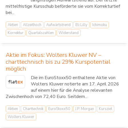
langfristigen Aufwärtstrend auf. Der letzte
mittelfristige Kursschub beförderte sie vom Korrekturtief
bei...
Aktien
Allzeithoch
Aufwärtstrend
Eli Lilly
Ichimoku
Korrektur
Quartalszahlen
Widerstand
Aktie im Fokus: Wolters Kluwer NV –
charttechnisch bis zu 29% Kurspotential
möglich
Die im EuroStoxx50 enthaltene Aktie von
Wolters Kluwer notierte am 17. April 2026
auf einem hier für die Analyse relevanten
Zwischenhoch von 72,40 Euro. Seitdem...
Aktien
Charttechnik
EuroStoxx50
J.P. Morgan
Kursziel
Wolters Kluwer