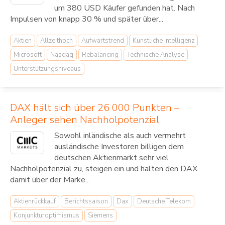
um 380 USD Käufer gefunden hat. Nach
Impulsen von knapp 30 % und später über...
Aktien
Allzeithoch
Aufwärtstrend
Künstliche Intelligenz
Microsoft
Nasdaq
Rebalancing
Technische Analyse
Unterstützungsniveaus
DAX hält sich über 26 000 Punkten –
Anleger sehen Nachholpotenzial
Sowohl inländische als auch vermehrt
ausländische Investoren billigen dem
deutschen Aktienmarkt sehr viel
Nachholpotenzial zu, steigen ein und halten den DAX
damit über der Marke...
Aktienrückkauf
Berichtssaison
Dax
Deutsche Telekom
Konjunkturoptimismus
Siemens