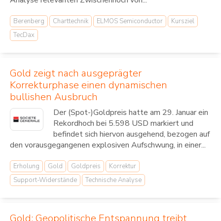
Analyse relevanten Zwischenhoch von...
Berenberg
Charttechnik
ELMOS Semiconductor
Kursziel
TecDax
Gold zeigt nach ausgeprägter
Korrekturphase einen dynamischen
bullishen Ausbruch
Der (Spot-)Goldpreis hatte am 29. Januar ein
Rekordhoch bei 5.598 USD markiert und
befindet sich hiervon ausgehend, bezogen auf
den vorausgegangenen explosiven Aufschwung, in einer...
Erholung
Gold
Goldpreis
Korrektur
Support-Widerstände
Technische Analyse
Gold: Geopolitische Entspannung treibt