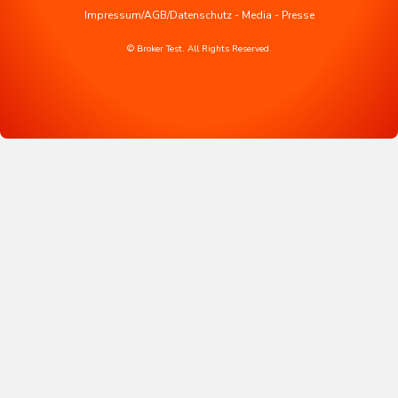
Impressum/AGB/Datenschutz
-
Media
-
Presse
© Broker Test. All Rights Reserved.