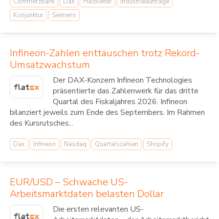
Commerzbank
Dax
Halbleiter
Industrieaufträge
Konjunktur
Siemens
Infineon-Zahlen enttäuschen trotz Rekord-
Umsatzwachstum
Der DAX-Konzern Infineon Technologies
präsentierte das Zahlenwerk für das dritte
Quartal des Fiskaljahres 2026. Infineon
bilanziert jeweils zum Ende des Septembers. Im Rahmen
des Kursrutsches...
Dax
Infineon
Nasdaq
Quartalszahlen
Shopify
EUR/USD – Schwache US-
Arbeitsmarktdaten belasten Dollar
Die ersten relevanten US-