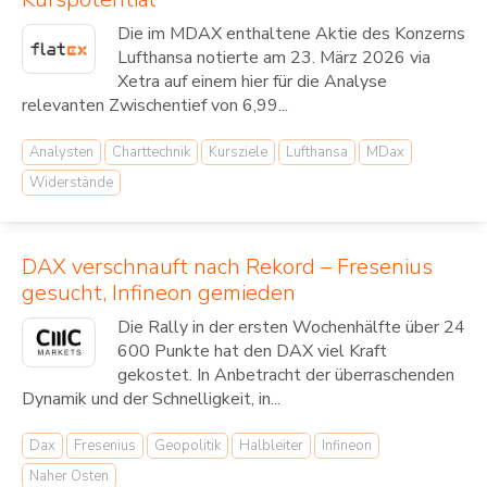
Die im MDAX enthaltene Aktie des Konzerns
Lufthansa notierte am 23. März 2026 via
Xetra auf einem hier für die Analyse
relevanten Zwischentief von 6,99...
Analysten
Charttechnik
Kursziele
Lufthansa
MDax
Widerstände
DAX verschnauft nach Rekord – Fresenius
gesucht, Infineon gemieden
Die Rally in der ersten Wochenhälfte über 24
600 Punkte hat den DAX viel Kraft
gekostet. In Anbetracht der überraschenden
Dynamik und der Schnelligkeit, in...
Dax
Fresenius
Geopolitik
Halbleiter
Infineon
Naher Osten