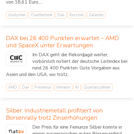
von 18,61 Euro....
Analysten
Charttechnik
Dax
Kursziel
Zalando
DAX bei 26 400 Punkten erwartet – AMD
und SpaceX unter Erwartungen
Im DAX geht die Rekordjagd weiter,
vorbörslich notiert der deutsche Leitindex bei
rund 26 400 Punkten. Gute Vorgaben aus
Asien und den USA, wo trotz...
AMD
Dax
Fresenius
Infineon
KI
Quartalszahlen
Silber: Industriemetall profitiert von
Börsenrally trotz Zinserhöhungen
Der Preis für eine Feinunze Silber konnte in
einem ausgesprochen guten Börsenumfeld