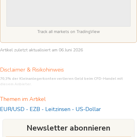
Track all markets on TradingView
Artikel zuletzt aktualisiert am 06 Juni 2026
Disclaimer & Risikohinweis
70,3% der Kleinanlegerkonten verlieren Geld beim CFD-Handel mit
diesem Anbieter.
CFD sind komplexe Instrumente und beinhalten wegen der Hebelwirkung ein
Themen im Artikel
hohes Risiko, schnell Geld zu verlieren. Sie sollten überlegen, ob Sie verstehen,
wie CFD funktionieren, und ob Sie es sich leisten können, das hohe Risiko
EUR/USD
-
EZB
-
Leitzinsen
-
US-Dollar
einzugehen, Ihr Geld zu verlieren.
Newsletter abonnieren