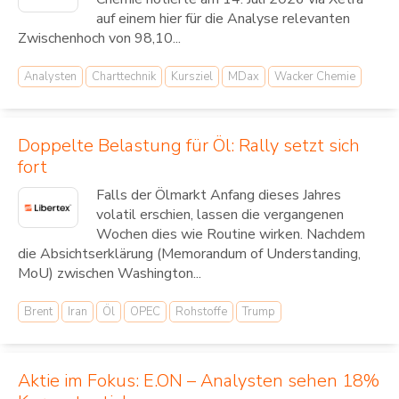
auf einem hier für die Analyse relevanten
Zwischenhoch von 98,10...
Analysten
Charttechnik
Kursziel
MDax
Wacker Chemie
Doppelte Belastung für Öl: Rally setzt sich
fort
Falls der Ölmarkt Anfang dieses Jahres
volatil erschien, lassen die vergangenen
Wochen dies wie Routine wirken. Nachdem
die Absichtserklärung (Memorandum of Understanding,
MoU) zwischen Washington...
Brent
Iran
Öl
OPEC
Rohstoffe
Trump
Aktie im Fokus: E.ON – Analysten sehen 18%