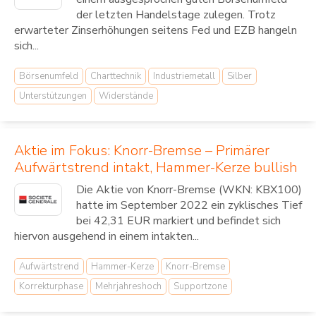
der letzten Handelstage zulegen. Trotz
erwarteter Zinserhöhungen seitens Fed und EZB hangeln
sich...
Börsenumfeld
Charttechnik
Industriemetall
Silber
Unterstützungen
Widerstände
Aktie im Fokus: Knorr-Bremse – Primärer
Aufwärtstrend intakt, Hammer-Kerze bullish
Die Aktie von Knorr-Bremse (WKN: KBX100)
hatte im September 2022 ein zyklisches Tief
bei 42,31 EUR markiert und befindet sich
hiervon ausgehend in einem intakten...
Aufwärtstrend
Hammer-Kerze
Knorr-Bremse
Korrekturphase
Mehrjahreshoch
Supportzone