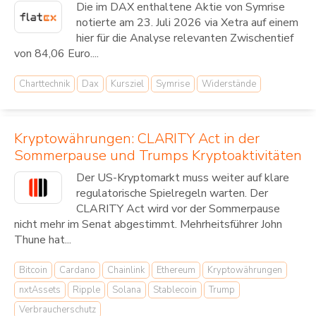
Die im DAX enthaltene Aktie von Symrise
notierte am 23. Juli 2026 via Xetra auf einem
hier für die Analyse relevanten Zwischentief
von 84,06 Euro....
Charttechnik
Dax
Kursziel
Symrise
Widerstände
Kryptowährungen: CLARITY Act in der
Sommerpause und Trumps Kryptoaktivitäten
Der US-Kryptomarkt muss weiter auf klare
regulatorische Spielregeln warten. Der
CLARITY Act wird vor der Sommerpause
nicht mehr im Senat abgestimmt. Mehrheitsführer John
Thune hat...
Bitcoin
Cardano
Chainlink
Ethereum
Kryptowährungen
nxtAssets
Ripple
Solana
Stablecoin
Trump
Verbraucherschutz