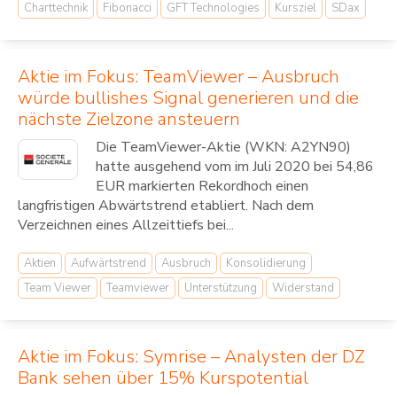
Charttechnik
Fibonacci
GFT Technologies
Kursziel
SDax
Aktie im Fokus: TeamViewer – Ausbruch
würde bullishes Signal generieren und die
nächste Zielzone ansteuern
Die TeamViewer-Aktie (WKN: A2YN90)
hatte ausgehend vom im Juli 2020 bei 54,86
EUR markierten Rekordhoch einen
langfristigen Abwärtstrend etabliert. Nach dem
Verzeichnen eines Allzeittiefs bei...
Aktien
Aufwärtstrend
Ausbruch
Konsolidierung
Team Viewer
Teamviewer
Unterstützung
Widerstand
Aktie im Fokus: Symrise – Analysten der DZ
Bank sehen über 15% Kurspotential