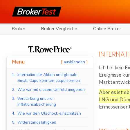
Broker
Broker Vergleiche
Online Broker
INTERNAT
Menu
ausblenden
Ich bin kein E
Ereignisse kür
1.
Internationale Aktien und globale
Small-Caps könnten outperformen
Marktentwickl
2.
Wie wir mit diesem Umfeld umgehen
Aber es ist e
3.
Verstärkung unserer
LNG und Düng
Inflationsabsicherung
Ermessensent
4.
Wie wir den Ölschock einschätzen
5.
Widerstandsfähigkeit