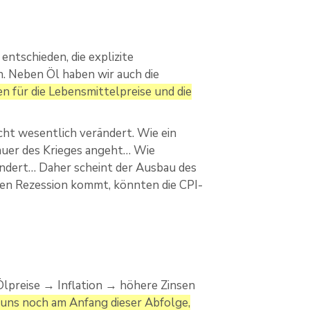
entschieden, die explizite
n. Neben Öl haben wir auch die
en für die Lebensmittelpreise und die
cht wesentlich verändert. Wie ein
Dauer des Krieges angeht… Wie
ändert… Daher scheint der Ausbau des
siven Rezession kommt, könnten die CPI-
lpreise → Inflation → höhere Zinsen
uns noch am Anfang dieser Abfolge,