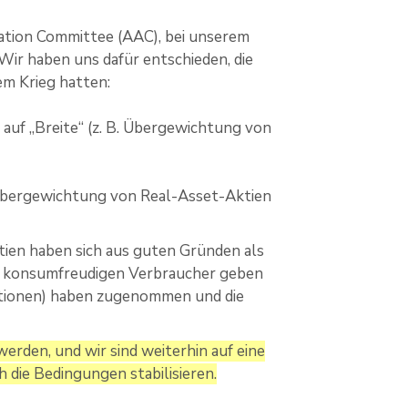
cation Committee (AAC), bei unserem
 Wir haben uns dafür entschieden, die
em Krieg hatten:
auf „Breite“ (z. B. Übergewichtung von
r Übergewichtung von Real-Asset-Aktien
ien haben sich aus guten Gründen als
 die konsumfreudigen Verbraucher geben
stitionen) haben zugenommen und die
erden, und wir sind weiterhin auf eine
h die Bedingungen stabilisieren.