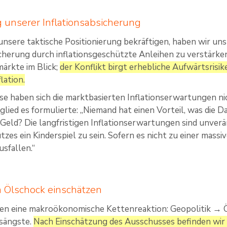
 unserer Inflationsabsicherung
nsere taktische Positionierung bekräftigen, haben wir uns 
icherung durch inflationsgeschützte Anleihen zu verstärke
ärkte im Blick;
der Konflikt birgt erhebliche Aufwärtsrisik
lation.
e haben sich die marktbasierten Inflationserwartungen ni
lied es formulierte: „Niemand hat einen Vorteil, was die 
 Geld? Die langfristigen Inflationserwartungen sind unver
utzes ein Kinderspiel zu sein. Sofern es nicht zu einer mas
sfallen.“
 Ölschock einschätzen
en eine makroökonomische Kettenreaktion: Geopolitik → Ö
ängste.
Nach Einschätzung des Ausschusses befinden wir 