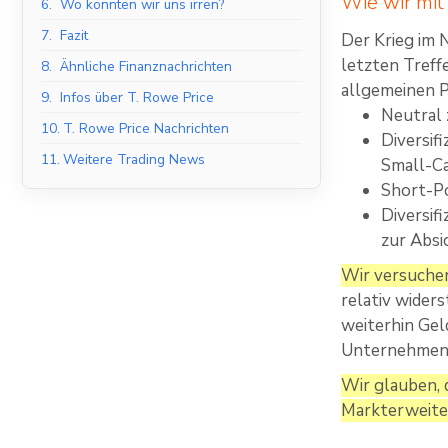
Wie wir mi
6.
Wo könnten wir uns irren?
7.
Fazit
Der Krieg im 
letzten Treff
8.
Ähnliche Finanznachrichten
allgemeinen P
9.
Infos über T. Rowe Price
Neutral 
10.
T. Rowe Price Nachrichten
Diversif
11.
Weitere Trading News
Small-Ca
Short-Po
Diversif
zur Absi
Wir versuchen
relativ wider
weiterhin Gel
Unternehmens
Wir glauben, 
Markterweiter