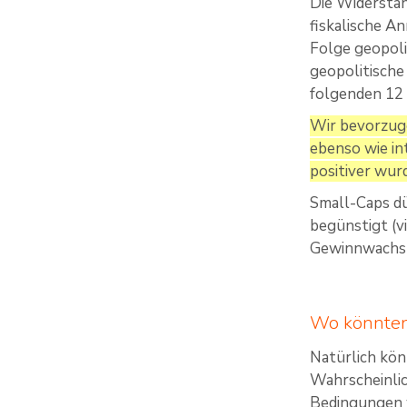
Die Widerstan
fiskalische An
Folge geopoli
geopolitische 
folgenden 12 
Wir bevorzuge
ebenso wie in
positiver wur
Small-Caps dü
begünstigt (v
Gewinnwachstu
Wo könnten 
Natürlich kön
Wahrscheinlic
Bedingungen w