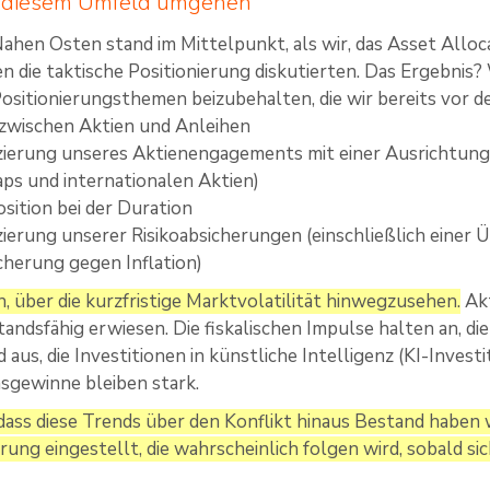
t diesem Umfeld umgehen
Nahen Osten stand im Mittelpunkt, als wir, das Asset Allo
en die taktische Positionierung diskutierten. Das Ergebnis?
ositionierungsthemen beizubehalten, die wir bereits vor d
zwischen Aktien und Anleihen
izierung unseres Aktienengagements mit einer Ausrichtung 
ps und internationalen Aktien)
sition bei der Duration
izierung unserer Risikoabsicherungen (einschließlich eine
cherung gegen Inflation)
, über die kurzfristige Marktvolatilität hinwegzusehen.
Akt
standsfähig erwiesen. Die fiskalischen Impulse halten an,
d aus, die Investitionen in künstliche Intelligenz (KI-Inve
gewinne bleiben stark.
dass diese Trends über den Konflikt hinaus Bestand haben w
ung eingestellt, die wahrscheinlich folgen wird, sobald sic