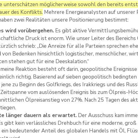
e unterschätzen möglicherweise sowohl den bereits entst
auer des Konflikts.
Mehrere Energieanalysten auf unserer P
haben zwei Realitäten unsere Positionierung bestimmt:
es wird vorübergehen.
Es gibt aktive Vermittlungsbemühu
schaftliche Druck ist enorm. Wie unser Leiter des Bereichs 
kürzlich schrieb: „Die Anreize für alle Parteien sprechen e
 von Bedenken hinsichtlich logistischer, menschlicher, wirt
cen stehen gut für eine Deeskalation.“
emeine Reaktion besteht oft darin, geopolitische Ereigniss
inlich richtig. Basierend auf sieben geopolitisch bedingte
 jene zu Beginn des Golfkriegs, des Irakkriegs und des Rus
 Zeitspanne vom auslösenden Ereignis bis zum Ölpreis-Hö
nittlichen Ölpreisanstieg von 27%. Nach 25 Tagen des akt
tiegen.
te länger dauern als erwartet.
Der Ausschuss kam immer 
Es gibt kein verlässliches Drehbuch für eine moderne, gro
 ein bedeutender Anteil des globalen Handels mit Öl, Fl