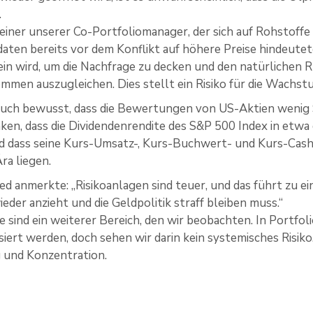
.
 einer unserer Co-Portfoliomanager, der sich auf Rohstoffe s
ten bereits vor dem Konflikt auf höhere Preise hindeutet
sein wird, um die Nachfrage zu decken und den natürlichen
mmen auszugleichen. Dies stellt ein Risiko für die Wachst
auch bewusst, dass die Bewertungen von US-Aktien wenig 
ken, dass die Dividendenrendite des S&P 500 Index in etwa
d dass seine Kurs-Umsatz-, Kurs-Buchwert- und Kurs-Cash
a liegen.
ied anmerkte: „Risikoanlagen sind teuer, und das führt zu e
wieder anzieht und die Geldpolitik straff bleiben muss.“
e sind ein weiterer Bereich, den wir beobachten. In Portfol
siert werden, doch sehen wir darin kein systemisches Risik
 und Konzentration.