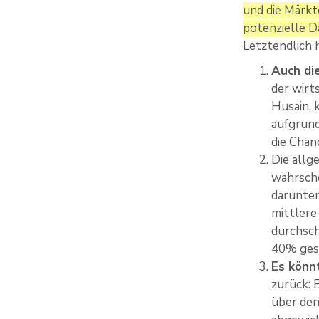
und die Märkt
potenzielle D
Letztendlich 
Auch di
der wirt
Husain, 
aufgrund
die Chan
Die allg
wahrsche
darunter
mittlere
durchsch
40% ges
Es könn
zurück: 
über den