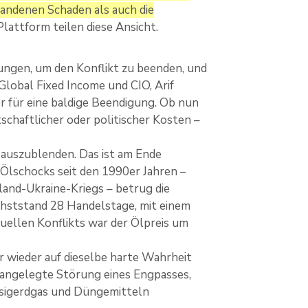
andenen Schaden als auch die
lattform teilen diese Ansicht.
ngen, um den Konflikt zu beenden, und
Global Fixed Income und CIO, Arif
her für eine baldige Beendigung. Ob nun
schaftlicher oder politischer Kosten –
e auszublenden. Das ist am Ende
n Ölschocks seit den 1990er Jahren –
sland-Ukraine-Kriegs – betrug die
chststand 28 Handelstage, mit einem
uellen Konflikts war der Ölpreis um
wieder auf dieselbe harte Wahrheit
ß angelegte Störung eines Engpasses,
üssigerdgas und Düngemitteln