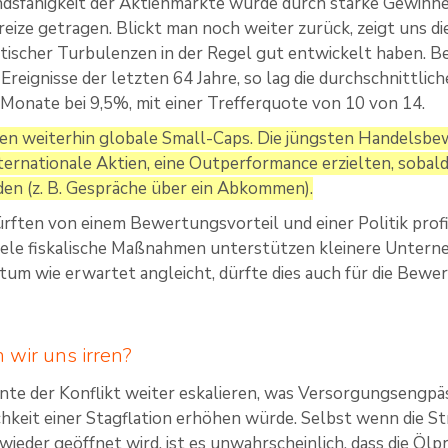
dsfähigkeit der Aktienmärkte wurde durch starke Gewinne, 
reize getragen. Blickt man noch weiter zurück, zeigt uns die
tischer Turbulenzen in der Regel gut entwickelt haben. 
Ereignisse der letzten 64 Jahre, so lag die durchschnittlic
Monate bei 9,5%, mit einer Trefferquote von 10 von 14.
n weiterhin globale Small-Caps. Die jüngsten Handelsbe
ternationale Aktien, eine Outperformance erzielten, sobald
den (z. B. Gespräche über ein Abkommen).
rften von einem Bewertungsvorteil und einer Politik profi
iele fiskalische Maßnahmen unterstützen kleinere Unter
m wie erwartet angleicht, dürfte dies auch für die Bewe
wir uns irren?
nte der Konflikt weiter eskalieren, was Versorgungsengpä
hkeit einer Stagflation erhöhen würde. Selbst wenn die 
ieder geöffnet wird, ist es unwahrscheinlich, dass die Ölpr