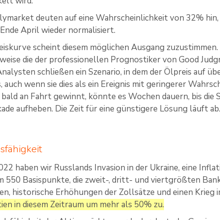
elt wird.
ymarket deuten auf eine Wahrscheinlichkeit von 32% hin, d
Ende April wieder normalisiert.
eiskurve scheint diesem möglichen Ausgang zuzustimmen.
sweise die der professionellen Prognostiker von Good Judgm
nalysten schließen ein Szenario, in dem der Ölpreis auf üb
s, auch wenn sie dies als ein Ereignis mit geringerer Wahrs
 bald an Fahrt gewinnt, könnte es Wochen dauern, bis die 
kade aufheben. Die Zeit für eine günstigere Lösung läuft ab
fähigkeit
022 haben wir Russlands Invasion in der Ukraine, eine Infl
550 Basispunkte, die zweit-, dritt- und viertgrößten Ba
n, historische Erhöhungen der Zollsätze und einen Krieg 
tien in diesem Zeitraum um mehr als 50% zu.