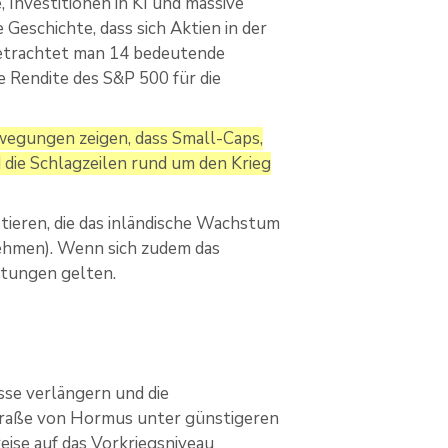
Investitionen in KI und massive
 Geschichte, dass sich Aktien in der
Betrachtet man 14 bedeutende
he Rendite des S&P 500 für die
wegungen zeigen, dass Small-Caps,
 die Schlagzeilen rund um den Krieg
tieren, die das inländische Wachstum
nehmen). Wenn sich zudem das
rtungen gelten.
sse verlängern und die
Straße von Hormus unter günstigeren
eise auf das Vorkriegsniveau