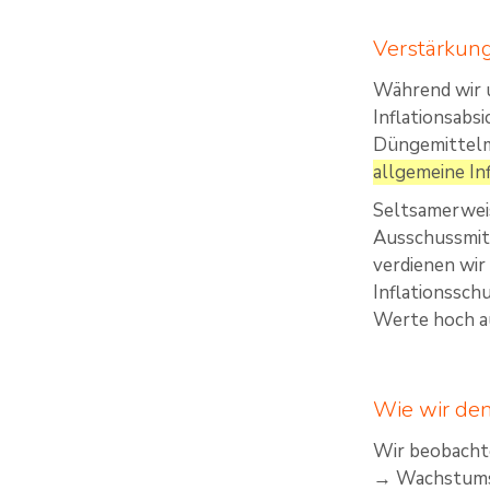
Verstärkung
Während wir u
Inflationsabs
Düngemittelm
allgemeine Inf
Seltsamerweis
Ausschussmitg
verdienen wir
Inflationssch
Werte hoch au
Wie wir den
Wir beobacht
→ Wachstums