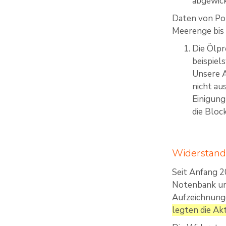
abgewick
Daten von Pol
Meerenge bis 
Die Ölpr
beispiel
Unsere A
nicht au
Einigung
die Bloc
Widerstands
Seit Anfang 2
Notenbank um 
Aufzeichnunge
legten die Ak