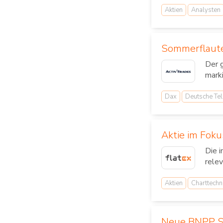
Aktien
Analysten
Sommerflaute
Der 
mark
Dax
Deutsche Te
Aktie im Foku
Die 
relev
Aktien
Charttechn
Neue BNPP Sm