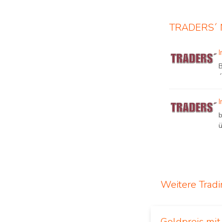
TRADERS´ N
ü
Weitere Trad
Goldpreis mi