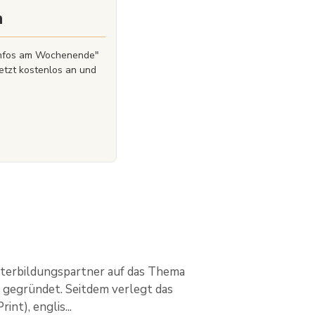
n
zinfos am Wochenende"
etzt kostenlos an und
iterbildungspartner auf das Thema
 gegründet. Seitdem verlegt das
t), englis...