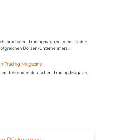
tschsprachigen Tradingmagazin, dem Traders
folgreichen Börsen-Unternehmers...
en Trading Magazins
 dem führenden deutschen Trading Magazin,
.
len Rückenwind