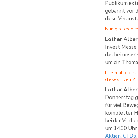
Publikum extr
gebannt vor d
diese Veransta
Nun gibt es die
Lothar Alber
Invest Messe
das bei unsere
um ein Thema
Diesmal findet 
dieses Event?
Lothar Alber
Donnerstag ge
für viel Bewe
kompletter Ha
bei der Vorbe
um 14.30 Uhr 
Aktien
,
CFDs