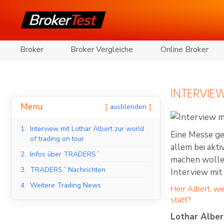
Broker
Broker Vergleiche
Online Broker
INTERVIE
Menu
ausblenden
1.
Interview mit Lothar Albert zur world
Eine Messe geh
of trading on tour
allem bei akt
2.
Infos über TRADERS´
machen wollen
3.
TRADERS´ Nachrichten
Interview mit
4.
Weitere Trading News
Herr Albert, wi
statt?
Lothar Alber