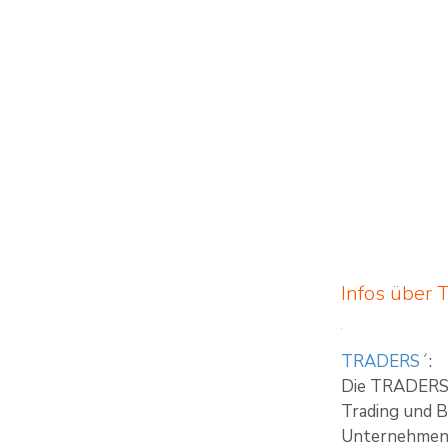
Infos über
TRADERS´
:
Die TRADERS´ 
Trading und B
Unternehmen m