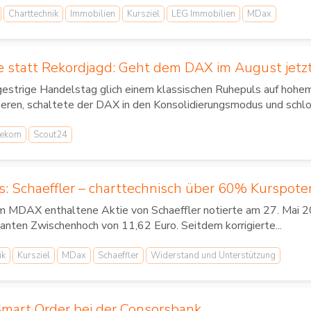
Charttechnik
Immobilien
Kursziel
LEG Immobilien
MDax
 statt Rekordjagd: Geht dem DAX im August jetzt
gestrige Handelstag glich einem klassischen Ruhepuls auf hoh
ieren, schaltete der DAX in den Konsolidierungsmodus und schlo
lekom
Scout24
s: Schaeffler – charttechnisch über 60% Kurspote
im MDAX enthaltene Aktie von Schaeffler notierte am 27. Mai 20
anten Zwischenhoch von 11,62 Euro. Seitdem korrigierte...
ik
Kursziel
MDax
Schaeffler
Widerstand und Unterstützung
art Order bei der Consorsbank