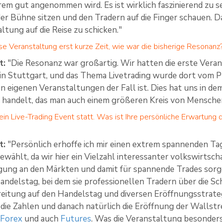
em gut angenommen wird. Es ist wirklich faszinierend zu s
er Bühne sitzen und den Tradern auf die Finger schauen. Das
ltung auf die Reise zu schicken."
se Veranstaltung erst kurze Zeit, wie war die bisherige Resonanz
t:
"Die Resonanz war großartig. Wir hatten die erste Veran
 in Stuttgart, und das Thema Livetrading wurde dort vom
n eigenen Veranstaltungen der Fall ist. Dies hat uns in dem
 handelt, das man auch einem größeren Kreis von Mensche
ein Live-Trading Event statt. Was ist Ihre persönliche Erwartung 
t:
"Persönlich erhoffe ich mir einen extrem spannenden Ta
wählt, da wir hier ein Vielzahl interessanter volkswirtscha
gung an den Märkten und damit für spannende Trades sorg
ndelstag, bei dem sie professionellen Tradern über die S
reitung auf den Handelstag und diversen Eröffnungsstrat
die Zahlen und danach natürlich die Eröffnung der Wallstr
,
Forex
und auch
Futures
. Was die Veranstaltung besonders 