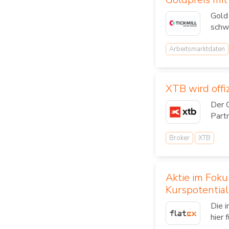
Gold
schw
Arbeitsmarktdaten
XTB wird offi
Der 
Part
Broker
XTB
Aktie im Fok
Kurspotential
Die 
hier 