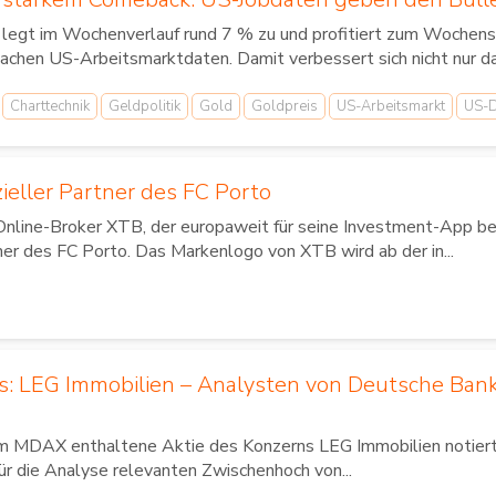
 legt im Wochenverlauf rund 7 % zu und profitiert zum Wochens
achen US-Arbeitsmarktdaten. Damit verbessert sich nicht nur d
Charttechnik
Geldpolitik
Gold
Goldpreis
US-Arbeitsmarkt
US-D
zieller Partner des FC Porto
Online-Broker XTB, der europaweit für seine Investment-App bek
ner des FC Porto. Das Markenlogo von XTB wird ab der in...
us: LEG Immobilien – Analysten von Deutsche Ban
im MDAX enthaltene Aktie des Konzerns LEG Immobilien notierte
für die Analyse relevanten Zwischenhoch von...