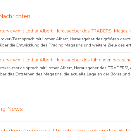
achrichten
Interview mit Lothar Albert, Herausgeber des TRADERS‘ Magazin
Broker-Test sprach mit Lothar Albert, Herausgeber des größten deu
´über die Entwicklung des Trading Magazins und weitere Ziele des er
Interview mit Lothar Albert, Herausgeber des führenden deutsch
broker-test.de sprach mit Lothar Albert, Herausgeber des TRADERS',
ber das Entstehen des Magazins, die aktuelle Lage an der Börse und..
ing News
t starkem Comeback: US-Jobdaten geben den Bul