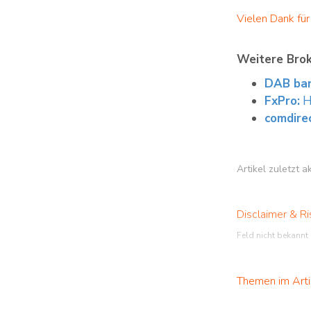
Vielen Dank fü
Weitere Bro
DAB ban
FxPro:
H
comdirec
Artikel zuletzt a
Disclaimer & Ri
Feld nicht bekannt
Themen im Arti