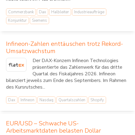
Commerzbank
Dax
Halbleiter
Industrieaufträge
Konjunktur
Siemens
Infineon-Zahlen enttäuschen trotz Rekord-
Umsatzwachstum
Der DAX-Konzern Infineon Technologies
präsentierte das Zahlenwerk für das dritte
Quartal des Fiskaljahres 2026. Infineon
bilanziert jeweils zum Ende des Septembers. Im Rahmen
des Kursrutsches...
Dax
Infineon
Nasdaq
Quartalszahlen
Shopify
EUR/USD – Schwache US-
Arbeitsmarktdaten belasten Dollar