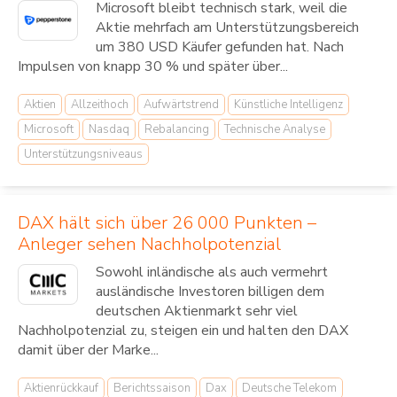
Microsoft bleibt technisch stark, weil die
Aktie mehrfach am Unterstützungsbereich
um 380 USD Käufer gefunden hat. Nach
Impulsen von knapp 30 % und später über...
Aktien
Allzeithoch
Aufwärtstrend
Künstliche Intelligenz
Microsoft
Nasdaq
Rebalancing
Technische Analyse
Unterstützungsniveaus
DAX hält sich über 26 000 Punkten –
Anleger sehen Nachholpotenzial
Sowohl inländische als auch vermehrt
ausländische Investoren billigen dem
deutschen Aktienmarkt sehr viel
Nachholpotenzial zu, steigen ein und halten den DAX
damit über der Marke...
Aktienrückkauf
Berichtssaison
Dax
Deutsche Telekom