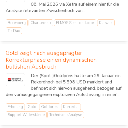
08. Mai 2026 via Xetra auf einem hier für die
Analyse relevanten Zwischenhoch von...
Berenberg
Charttechnik
ELMOS Semiconductor
Kursziel
TecDax
Gold zeigt nach ausgeprägter
Korrekturphase einen dynamischen
bullishen Ausbruch
Der (Spot-)Goldpreis hatte am 29. Januar ein
Rekordhoch bei 5.598 USD markiert und
befindet sich hiervon ausgehend, bezogen auf
den vorausgegangenen explosiven Aufschwung, in einer...
Erholung
Gold
Goldpreis
Korrektur
Support-Widerstände
Technische Analyse