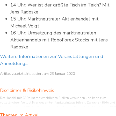
14 Uhr: Wer ist der größte Fisch im Teich? Mit
Jens Radoske
15 Uhr: Marktneutraler Aktienhandel mit
Michael Voigt
16 Uhr: Umsetzung des marktneutralen
Aktienhandels mit RoboForex Stocks mit Jens
Radoske
Weitere Informationen zur Veranstaltungen und
Anmeldung…
Artikel zuletzt aktualisiert am 23 Januar 2020
Disclaimer & Risikohinweis
Der Handel mit CFDs ist mit erheblichen Risiken verbunden und kann zum
vollständigen Verlust Ihrer gesamten Kapitaleinlage führen.
Zwischen 50% und
teilweise über 90% der Kleinanlegerkonten verlieren beim Handel mit CFD
Geld!
Möglicherweise gibt es Kontoarten, bei denen Verluste sogar das
Themen im Artikel