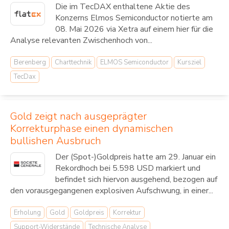
Die im TecDAX enthaltene Aktie des
Konzerns Elmos Semiconductor notierte am
08. Mai 2026 via Xetra auf einem hier für die
Analyse relevanten Zwischenhoch von...
Berenberg
Charttechnik
ELMOS Semiconductor
Kursziel
TecDax
Gold zeigt nach ausgeprägter
Korrekturphase einen dynamischen
bullishen Ausbruch
Der (Spot-)Goldpreis hatte am 29. Januar ein
Rekordhoch bei 5.598 USD markiert und
befindet sich hiervon ausgehend, bezogen auf
den vorausgegangenen explosiven Aufschwung, in einer...
Erholung
Gold
Goldpreis
Korrektur
Support-Widerstände
Technische Analyse