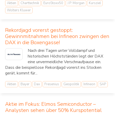
Aktien
Charttechnik
EuroStoxx50
J.P. Morgan
Kursziel
Wolters Kluwer
Rekordjagd vorerst gestoppt:
Gewinnmitnahmen bei Infineon zwingen den
DAX in die Boxengasse!
Nach drei Tagen unter Volldampf und
historischen Höchstständen legt der DAX
eine unvermeidliche Verschnaufpause ein.
Dass die beispiellose Rekordjagd vorerst ins Stocken
gerät, kommt für...
Aktien
Bayer
Dax
Fresenius
Geopolitik
Infineon
SAP
Aktie im Fokus: Elmos Semiconductor –
Analysten sehen über 50% Kurspotential