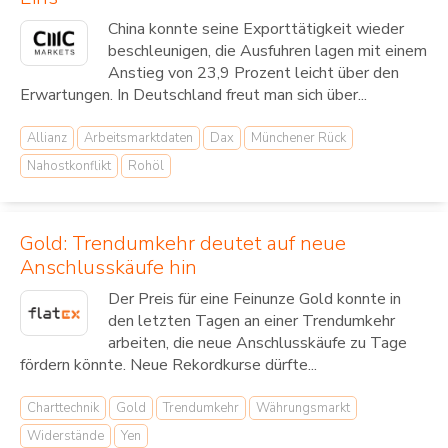
China konnte seine Exporttätigkeit wieder
beschleunigen, die Ausfuhren lagen mit einem
Anstieg von 23,9 Prozent leicht über den
Erwartungen. In Deutschland freut man sich über...
Allianz
Arbeitsmarktdaten
Dax
Münchener Rück
Nahostkonflikt
Rohöl
Gold: Trendumkehr deutet auf neue
Anschlusskäufe hin
Der Preis für eine Feinunze Gold konnte in
den letzten Tagen an einer Trendumkehr
arbeiten, die neue Anschlusskäufe zu Tage
fördern könnte. Neue Rekordkurse dürfte...
Charttechnik
Gold
Trendumkehr
Währungsmarkt
Widerstände
Yen