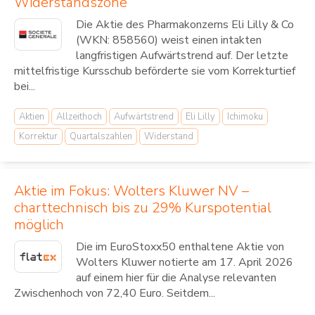
Widerstandszone
Die Aktie des Pharmakonzerns Eli Lilly & Co
(WKN: 858560) weist einen intakten
langfristigen Aufwärtstrend auf. Der letzte
mittelfristige Kursschub beförderte sie vom Korrekturtief
bei...
Aktien
Allzeithoch
Aufwärtstrend
Eli Lilly
Ichimoku
Korrektur
Quartalszahlen
Widerstand
Aktie im Fokus: Wolters Kluwer NV –
charttechnisch bis zu 29% Kurspotential
möglich
Die im EuroStoxx50 enthaltene Aktie von
Wolters Kluwer notierte am 17. April 2026
auf einem hier für die Analyse relevanten
Zwischenhoch von 72,40 Euro. Seitdem...