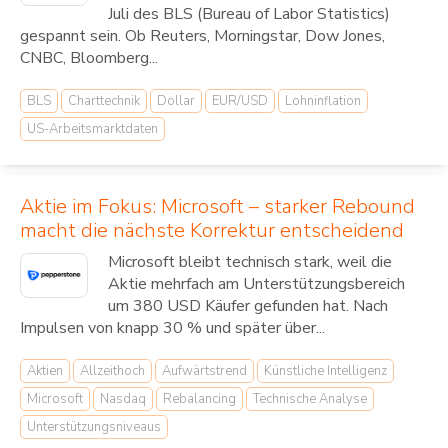
Juli des BLS (Bureau of Labor Statistics)
gespannt sein. Ob Reuters, Morningstar, Dow Jones,
CNBC, Bloomberg...
BLS
Charttechnik
Dollar
EUR/USD
Lohninflation
US-Arbeitsmarktdaten
Aktie im Fokus: Microsoft – starker Rebound
macht die nächste Korrektur entscheidend
Microsoft bleibt technisch stark, weil die
Aktie mehrfach am Unterstützungsbereich
um 380 USD Käufer gefunden hat. Nach
Impulsen von knapp 30 % und später über...
Aktien
Allzeithoch
Aufwärtstrend
Künstliche Intelligenz
Microsoft
Nasdaq
Rebalancing
Technische Analyse
Unterstützungsniveaus