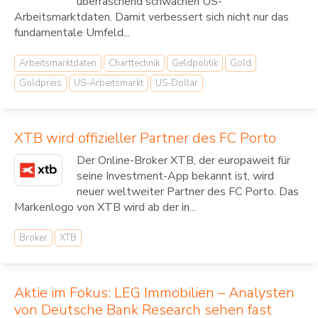
überraschend schwachen US-
Arbeitsmarktdaten. Damit verbessert sich nicht nur das
fundamentale Umfeld...
Arbeitsmarktdaten
Charttechnik
Geldpolitik
Gold
Goldpreis
US-Arbeitsmarkt
US-Dollar
XTB wird offizieller Partner des FC Porto
Der Online-Broker XTB, der europaweit für
seine Investment-App bekannt ist, wird
neuer weltweiter Partner des FC Porto. Das
Markenlogo von XTB wird ab der in...
Broker
XTB
Aktie im Fokus: LEG Immobilien – Analysten
von Deutsche Bank Research sehen fast