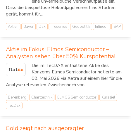
eine unvermeidliche Verschnaufpause ein.
Dass die beispiellose Rekordjagd vorerst ins Stocken
gerät, kommt für...
Aktien
Bayer
Dax
Fresenius
Geopolitik
Infineon
SAP
Aktie im Fokus: Elmos Semiconductor –
Analysten sehen über 50% Kurspotential
Die im TecDAX enthaltene Aktie des
Konzerns Elmos Semiconductor notierte am
08. Mai 2026 via Xetra auf einem hier für die
Analyse relevanten Zwischenhoch von...
Berenberg
Charttechnik
ELMOS Semiconductor
Kursziel
TecDax
Gold zeigt nach ausgeprägter