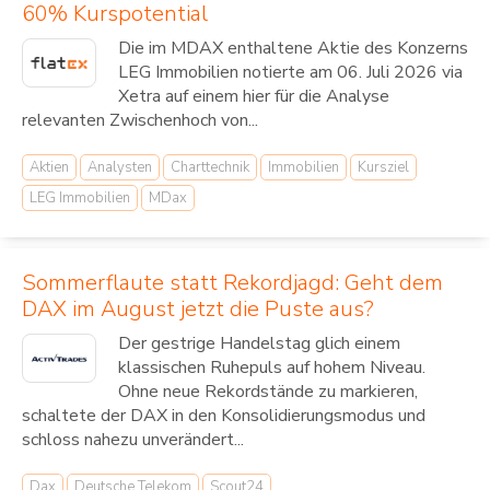
60% Kurspotential
Die im MDAX enthaltene Aktie des Konzerns
LEG Immobilien notierte am 06. Juli 2026 via
Xetra auf einem hier für die Analyse
relevanten Zwischenhoch von...
Aktien
Analysten
Charttechnik
Immobilien
Kursziel
LEG Immobilien
MDax
Sommerflaute statt Rekordjagd: Geht dem
DAX im August jetzt die Puste aus?
Der gestrige Handelstag glich einem
klassischen Ruhepuls auf hohem Niveau.
Ohne neue Rekordstände zu markieren,
schaltete der DAX in den Konsolidierungsmodus und
schloss nahezu unverändert...
Dax
Deutsche Telekom
Scout24