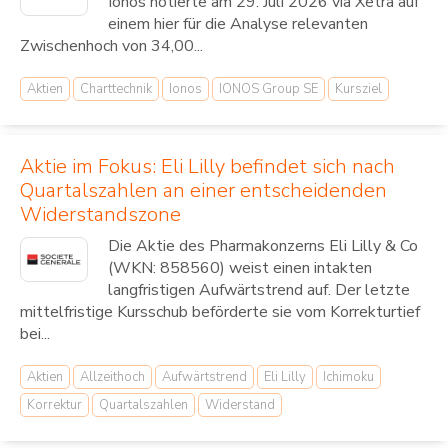
Ionos notierte am 29. Juli 2026 via Xetra auf
einem hier für die Analyse relevanten
Zwischenhoch von 34,00...
Aktien
Charttechnik
Ionos
IONOS Group SE
Kursziel
Aktie im Fokus: Eli Lilly befindet sich nach
Quartalszahlen an einer entscheidenden
Widerstandszone
Die Aktie des Pharmakonzerns Eli Lilly & Co
(WKN: 858560) weist einen intakten
langfristigen Aufwärtstrend auf. Der letzte
mittelfristige Kursschub beförderte sie vom Korrekturtief
bei...
Aktien
Allzeithoch
Aufwärtstrend
Eli Lilly
Ichimoku
Korrektur
Quartalszahlen
Widerstand