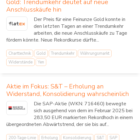
Gold: Trendumkehr deutet auf neue
Anschlusskäufe hin
Der Preis für eine Feinunze Gold konnte in
den letzten Tagen an einer Trendumkehr
arbeiten, die neue Anschlusskäufe zu Tage
fördern könnte. Neue Rekordkurse dürfte...
Charttechnik
Gold
Trendumkehr
Währungsmarkt
Widerstände
Yen
Aktie im Fokus: S&T – Erholung an
Widerstand, Konsolidierung wahrscheinlich
Die SAP-Aktie (WKN: 716460) bewegte
sich ausgehend von dem im Februar 2025 bei
283,50 EUR markierten Rekordhoch in einem
übergeordneten Abwärtstrend, der sie bis auf...
200-Tage-Linie
Erholung
Konsolidierung
S&T
SAP