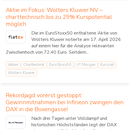
Aktie im Fokus: Wolters Kluwer NV –
charttechnisch bis zu 29% Kurspotential
möglich
Die im EuroStoxx50 enthaltene Aktie von
Wolters Kluwer notierte am 17. April 2026
auf einem hier für die Analyse relevanten
Zwischenhoch von 72,40 Euro. Seitdem...
Aktien
Charttechnik
EuroStoxx50
J.P. Morgan
Kursziel
Wolters Kluwer
Rekordjagd vorerst gestoppt:
Gewinnmitnahmen bei Infineon zwingen den
DAX in die Boxengasse!
Nach drei Tagen unter Volldampf und
historischen Höchstständen legt der DAX