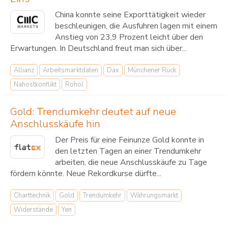
China konnte seine Exporttätigkeit wieder
beschleunigen, die Ausfuhren lagen mit einem
Anstieg von 23,9 Prozent leicht über den
Erwartungen. In Deutschland freut man sich über...
Allianz
Arbeitsmarktdaten
Dax
Münchener Rück
Nahostkonflikt
Rohöl
Gold: Trendumkehr deutet auf neue
Anschlusskäufe hin
Der Preis für eine Feinunze Gold konnte in
den letzten Tagen an einer Trendumkehr
arbeiten, die neue Anschlusskäufe zu Tage
fördern könnte. Neue Rekordkurse dürfte...
Charttechnik
Gold
Trendumkehr
Währungsmarkt
Widerstände
Yen