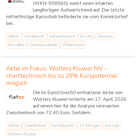
(WKN: 858560) weist einen intakten
langfristigen Aufwärtstrend auf. Der letzte
mittelfristige Kursschub beförderte sie vom Korrekturtief
bei...
Aktien
Allzeithoch
Aufwärtstrend
Eli Lilly
Ichimoku
Korrektur
Quartalszahlen
Widerstand
Aktie im Fokus: Wolters Kluwer NV –
charttechnisch bis zu 29% Kurspotential
möglich
Die im EuroStoxx50 enthaltene Aktie von
Wolters Kluwer notierte am 17. April 2026
auf einem hier für die Analyse relevanten
Zwischenhoch von 72,40 Euro. Seitdem...
Aktien
Charttechnik
EuroStoxx50
J.P. Morgan
Kursziel
Wolters Kluwer