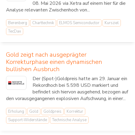
08. Mai 2026 via Xetra auf einem hier für die
Analyse relevanten Zwischenhoch von...
Berenberg
Charttechnik
ELMOS Semiconductor
Kursziel
TecDax
Gold zeigt nach ausgeprägter
Korrekturphase einen dynamischen
bullishen Ausbruch
Der (Spot-)Goldpreis hatte am 29. Januar ein
Rekordhoch bei 5.598 USD markiert und
befindet sich hiervon ausgehend, bezogen auf
den vorausgegangenen explosiven Aufschwung, in einer...
Erholung
Gold
Goldpreis
Korrektur
Support-Widerstände
Technische Analyse