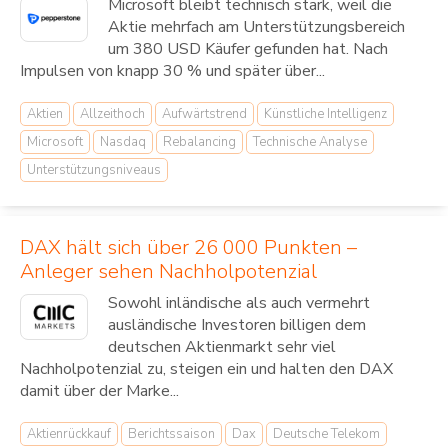
Microsoft bleibt technisch stark, weil die
Aktie mehrfach am Unterstützungsbereich
um 380 USD Käufer gefunden hat. Nach
Impulsen von knapp 30 % und später über...
Aktien
Allzeithoch
Aufwärtstrend
Künstliche Intelligenz
Microsoft
Nasdaq
Rebalancing
Technische Analyse
Unterstützungsniveaus
DAX hält sich über 26 000 Punkten –
Anleger sehen Nachholpotenzial
Sowohl inländische als auch vermehrt
ausländische Investoren billigen dem
deutschen Aktienmarkt sehr viel
Nachholpotenzial zu, steigen ein und halten den DAX
damit über der Marke...
Aktienrückkauf
Berichtssaison
Dax
Deutsche Telekom