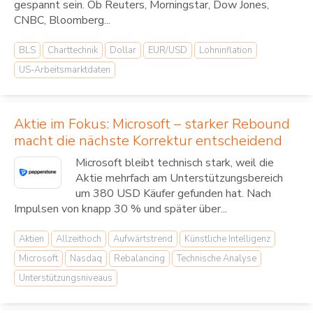
gespannt sein. Ob Reuters, Morningstar, Dow Jones,
CNBC, Bloomberg...
BLS
Charttechnik
Dollar
EUR/USD
Lohninflation
US-Arbeitsmarktdaten
Aktie im Fokus: Microsoft – starker Rebound
macht die nächste Korrektur entscheidend
Microsoft bleibt technisch stark, weil die
Aktie mehrfach am Unterstützungsbereich
um 380 USD Käufer gefunden hat. Nach
Impulsen von knapp 30 % und später über...
Aktien
Allzeithoch
Aufwärtstrend
Künstliche Intelligenz
Microsoft
Nasdaq
Rebalancing
Technische Analyse
Unterstützungsniveaus