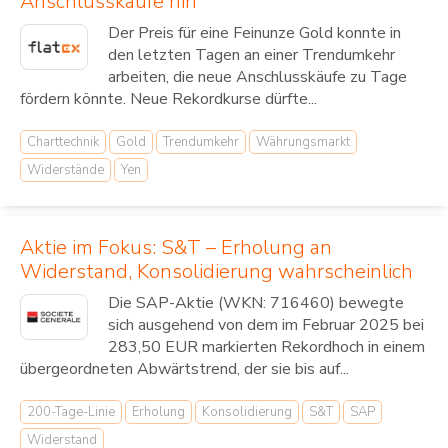
Anschlusskäufe hin
Der Preis für eine Feinunze Gold konnte in
den letzten Tagen an einer Trendumkehr
arbeiten, die neue Anschlusskäufe zu Tage
fördern könnte. Neue Rekordkurse dürfte...
Charttechnik
Gold
Trendumkehr
Währungsmarkt
Widerstände
Yen
Aktie im Fokus: S&T – Erholung an
Widerstand, Konsolidierung wahrscheinlich
Die SAP-Aktie (WKN: 716460) bewegte
sich ausgehend von dem im Februar 2025 bei
283,50 EUR markierten Rekordhoch in einem
übergeordneten Abwärtstrend, der sie bis auf...
200-Tage-Linie
Erholung
Konsolidierung
S&T
SAP
Widerstand