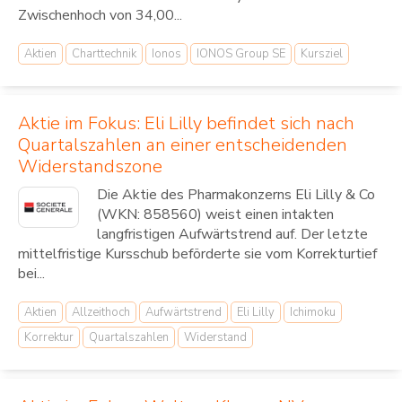
Zwischenhoch von 34,00...
Aktien
Charttechnik
Ionos
IONOS Group SE
Kursziel
Aktie im Fokus: Eli Lilly befindet sich nach
Quartalszahlen an einer entscheidenden
Widerstandszone
Die Aktie des Pharmakonzerns Eli Lilly & Co
(WKN: 858560) weist einen intakten
langfristigen Aufwärtstrend auf. Der letzte
mittelfristige Kursschub beförderte sie vom Korrekturtief
bei...
Aktien
Allzeithoch
Aufwärtstrend
Eli Lilly
Ichimoku
Korrektur
Quartalszahlen
Widerstand