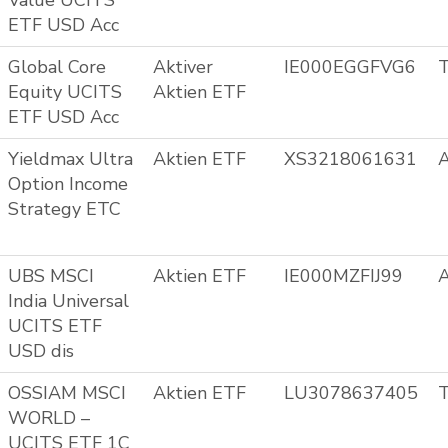
Value UCITS
ETF USD Acc
Global Core
Aktiver
IE000EGGFVG6
T
Equity UCITS
Aktien ETF
ETF USD Acc
Yieldmax Ultra
Aktien ETF
XS3218061631
A
Option Income
Strategy ETC
UBS MSCI
Aktien ETF
IE000MZFIJ99
A
India Universal
UCITS ETF
USD dis
OSSIAM MSCI
Aktien ETF
LU3078637405
T
WORLD –
UCITS ETF 1C