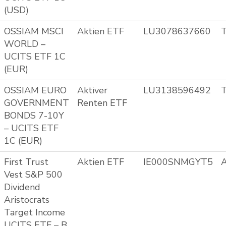
(USD)
OSSIAM MSCI
Aktien ETF
LU3078637660
T
WORLD –
UCITS ETF 1C
(EUR)
OSSIAM EURO
Aktiver
LU3138596492
T
GOVERNMENT
Renten ETF
BONDS 7-10Y
– UCITS ETF
1C (EUR)
First Trust
Aktien ETF
IE000SNMGYT5
A
Vest S&P 500
Dividend
Aristocrats
Target Income
UCITS ETF – B