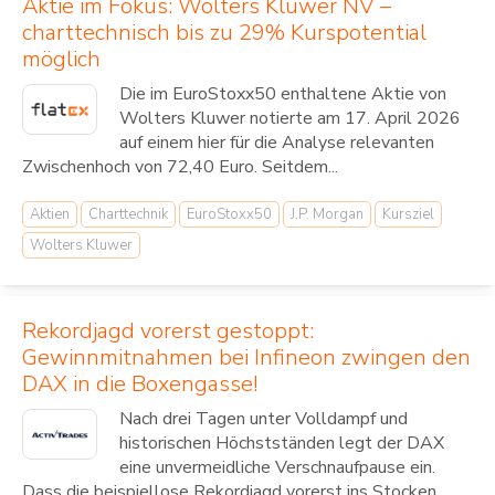
Aktie im Fokus: Wolters Kluwer NV –
charttechnisch bis zu 29% Kurspotential
möglich
Die im EuroStoxx50 enthaltene Aktie von
Wolters Kluwer notierte am 17. April 2026
auf einem hier für die Analyse relevanten
Zwischenhoch von 72,40 Euro. Seitdem...
Aktien
Charttechnik
EuroStoxx50
J.P. Morgan
Kursziel
Wolters Kluwer
Rekordjagd vorerst gestoppt:
Gewinnmitnahmen bei Infineon zwingen den
DAX in die Boxengasse!
Nach drei Tagen unter Volldampf und
historischen Höchstständen legt der DAX
eine unvermeidliche Verschnaufpause ein.
Dass die beispiellose Rekordjagd vorerst ins Stocken