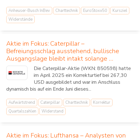
Anheuser-Busch InBev
Charttechnik
EuroStoxx50
Kursziel
Widerstände
Aktie im Fokus: Caterpillar –
Befreiungsschlag ausstehend, bullische
Ausgangslage bleibt intakt solange …
Die Caterpillar-Aktie (WKN: 850598) hatte
im April 2025 ein Korrekturtief bei 267,30
USD ausgebildet und war im Anschluss
dynamisch bis auf ein Ende Juni dieses...
Aufwärtstrend
Caterpillar
Charttechnik
Korrektur
Quartalszahlen
Widerstand
Aktie im Fokus: Lufthansa – Analysten von