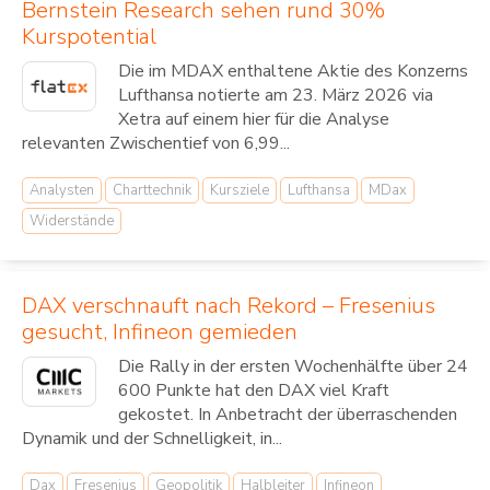
Bernstein Research sehen rund 30%
Kurspotential
Die im MDAX enthaltene Aktie des Konzerns
Lufthansa notierte am 23. März 2026 via
Xetra auf einem hier für die Analyse
relevanten Zwischentief von 6,99...
Analysten
Charttechnik
Kursziele
Lufthansa
MDax
Widerstände
DAX verschnauft nach Rekord – Fresenius
gesucht, Infineon gemieden
Die Rally in der ersten Wochenhälfte über 24
600 Punkte hat den DAX viel Kraft
gekostet. In Anbetracht der überraschenden
Dynamik und der Schnelligkeit, in...
Dax
Fresenius
Geopolitik
Halbleiter
Infineon