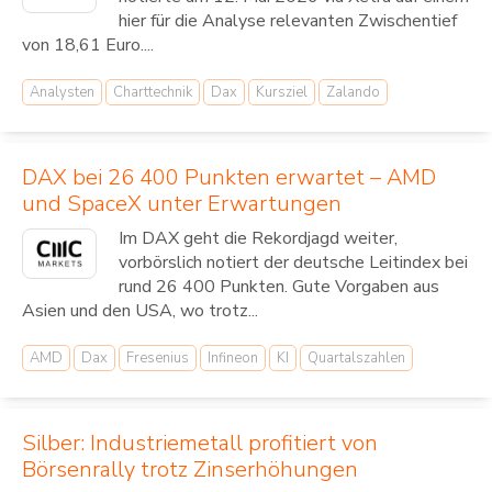
hier für die Analyse relevanten Zwischentief
von 18,61 Euro....
Analysten
Charttechnik
Dax
Kursziel
Zalando
DAX bei 26 400 Punkten erwartet – AMD
und SpaceX unter Erwartungen
Im DAX geht die Rekordjagd weiter,
vorbörslich notiert der deutsche Leitindex bei
rund 26 400 Punkten. Gute Vorgaben aus
Asien und den USA, wo trotz...
AMD
Dax
Fresenius
Infineon
KI
Quartalszahlen
Silber: Industriemetall profitiert von
Börsenrally trotz Zinserhöhungen