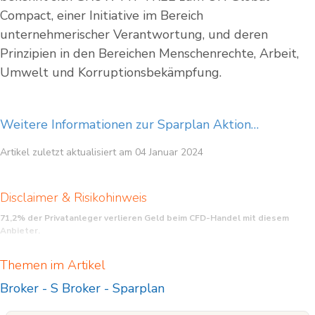
Compact, einer Initiative im Bereich
unternehmerischer Verantwortung, und deren
Prinzipien in den Bereichen Menschenrechte, Arbeit,
Umwelt und Korruptionsbekämpfung.
Weitere Informationen zur Sparplan Aktion…
Artikel zuletzt aktualisiert am 04 Januar 2024
Disclaimer & Risikohinweis
71,2% der Privatanleger verlieren Geld beim CFD-Handel mit diesem
Anbieter.
CFDs (Contracts for Difference) sind komplexe Finanzinstrumente und bergen
Themen im Artikel
aufgrund der Hebelwirkung ein hohes Risiko für Ihr eingesetztes Kapital. Stellen
Sie daher sicher, daß Sie die Funktionsweise von CFDs verstehen und sich das
Broker
-
S Broker
-
Sparplan
Risiko eines Verlustes leisten können.