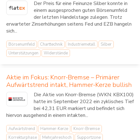
Der Preis für eine Feinunze Silber konnte in
einem ausgesprochen guten Börsenumfeld
der letzten Handelstage zulegen. Trotz
erwarteter Zinserhöhungen seitens Fed und EZB hangeln
sich...
Börsenumfeld
Charttechnik
Industriemetall
Silber
Unterstützungen
Widerstände
Aktie im Fokus: Knorr-Bremse – Primärer
Aufwärtstrend intakt, Hammer-Kerze bullish
Die Aktie von Knorr-Bremse (WKN: KBX100)
hatte im September 2022 ein zyklisches Tief
bei 42,31 EUR markiert und befindet sich
hiervon ausgehend in einem intakten...
Aufwärtstrend
Hammer-Kerze
Knorr-Bremse
Korrekturphase
Mehrjahreshoch
Supportzone