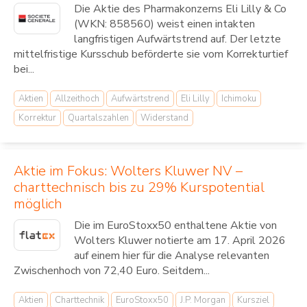
Die Aktie des Pharmakonzerns Eli Lilly & Co
(WKN: 858560) weist einen intakten
langfristigen Aufwärtstrend auf. Der letzte
mittelfristige Kursschub beförderte sie vom Korrekturtief
bei...
Aktien
Allzeithoch
Aufwärtstrend
Eli Lilly
Ichimoku
Korrektur
Quartalszahlen
Widerstand
Aktie im Fokus: Wolters Kluwer NV –
charttechnisch bis zu 29% Kurspotential
möglich
Die im EuroStoxx50 enthaltene Aktie von
Wolters Kluwer notierte am 17. April 2026
auf einem hier für die Analyse relevanten
Zwischenhoch von 72,40 Euro. Seitdem...
Aktien
Charttechnik
EuroStoxx50
J.P. Morgan
Kursziel