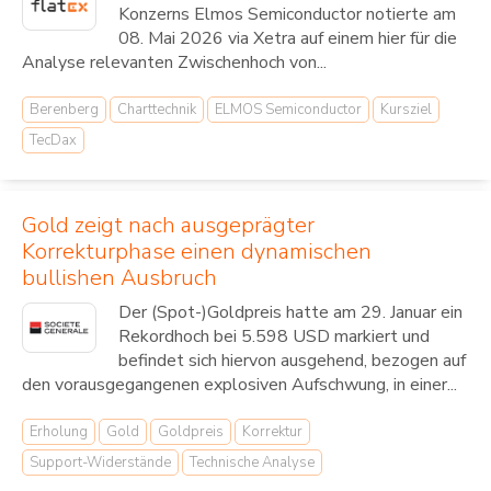
Konzerns Elmos Semiconductor notierte am
08. Mai 2026 via Xetra auf einem hier für die
Analyse relevanten Zwischenhoch von...
Berenberg
Charttechnik
ELMOS Semiconductor
Kursziel
TecDax
Gold zeigt nach ausgeprägter
Korrekturphase einen dynamischen
bullishen Ausbruch
Der (Spot-)Goldpreis hatte am 29. Januar ein
Rekordhoch bei 5.598 USD markiert und
befindet sich hiervon ausgehend, bezogen auf
den vorausgegangenen explosiven Aufschwung, in einer...
Erholung
Gold
Goldpreis
Korrektur
Support-Widerstände
Technische Analyse