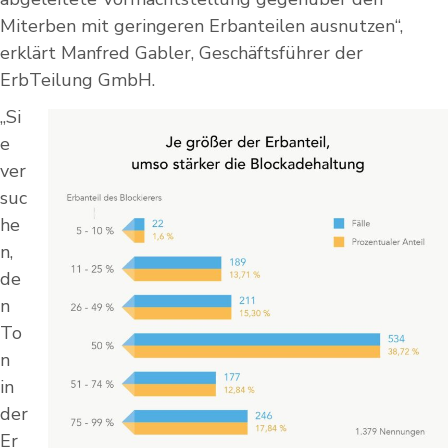
Miterben mit geringeren Erbanteilen ausnutzen“,
erklärt Manfred Gabler, Geschäftsführer der
ErbTeilung GmbH.
„Si
e
ver
suc
he
n,
de
n
To
n
in
der
Er