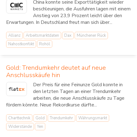
China konnte seine Exporttätigkeit wieder
beschleunigen, die Ausfuhren lagen mit einem
Anstieg von 23,9 Prozent leicht über den
Erwartungen. In Deutschland freut man sich über...
Allianz
Arbeitsmarktdaten
Dax
Münchener Rück
Nahostkonflikt
Rohöl
Gold: Trendumkehr deutet auf neue
Anschlusskäufe hin
Der Preis für eine Feinunze Gold konnte in
den letzten Tagen an einer Trendumkehr
arbeiten, die neue Anschlusskäufe zu Tage
fördern könnte. Neue Rekordkurse dürfte...
Charttechnik
Gold
Trendumkehr
Währungsmarkt
Widerstände
Yen