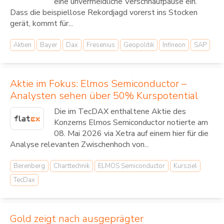
eine unvermeidliche Verschnaufpause ein.
Dass die beispiellose Rekordjagd vorerst ins Stocken
gerät, kommt für...
Aktien
Bayer
Dax
Fresenius
Geopolitik
Infineon
SAP
Aktie im Fokus: Elmos Semiconductor –
Analysten sehen über 50% Kurspotential
Die im TecDAX enthaltene Aktie des
Konzerns Elmos Semiconductor notierte am
08. Mai 2026 via Xetra auf einem hier für die
Analyse relevanten Zwischenhoch von...
Berenberg
Charttechnik
ELMOS Semiconductor
Kursziel
TecDax
Gold zeigt nach ausgeprägter