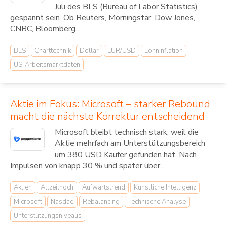
Juli des BLS (Bureau of Labor Statistics)
gespannt sein. Ob Reuters, Morningstar, Dow Jones,
CNBC, Bloomberg...
BLS
Charttechnik
Dollar
EUR/USD
Lohninflation
US-Arbeitsmarktdaten
Aktie im Fokus: Microsoft – starker Rebound
macht die nächste Korrektur entscheidend
Microsoft bleibt technisch stark, weil die
Aktie mehrfach am Unterstützungsbereich
um 380 USD Käufer gefunden hat. Nach
Impulsen von knapp 30 % und später über...
Aktien
Allzeithoch
Aufwärtstrend
Künstliche Intelligenz
Microsoft
Nasdaq
Rebalancing
Technische Analyse
Unterstützungsniveaus