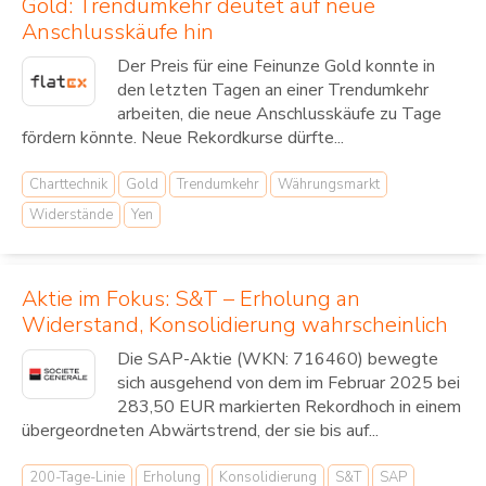
Gold: Trendumkehr deutet auf neue
Anschlusskäufe hin
Der Preis für eine Feinunze Gold konnte in
den letzten Tagen an einer Trendumkehr
arbeiten, die neue Anschlusskäufe zu Tage
fördern könnte. Neue Rekordkurse dürfte...
Charttechnik
Gold
Trendumkehr
Währungsmarkt
Widerstände
Yen
Aktie im Fokus: S&T – Erholung an
Widerstand, Konsolidierung wahrscheinlich
Die SAP-Aktie (WKN: 716460) bewegte
sich ausgehend von dem im Februar 2025 bei
283,50 EUR markierten Rekordhoch in einem
übergeordneten Abwärtstrend, der sie bis auf...
200-Tage-Linie
Erholung
Konsolidierung
S&T
SAP