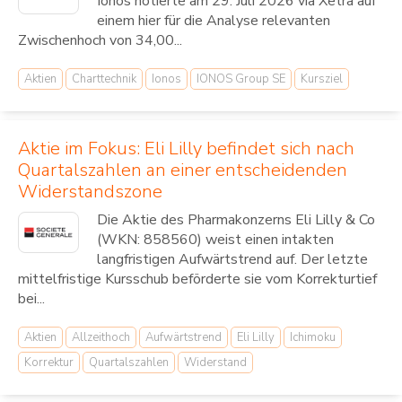
Ionos notierte am 29. Juli 2026 via Xetra auf
einem hier für die Analyse relevanten
Zwischenhoch von 34,00...
Aktien
Charttechnik
Ionos
IONOS Group SE
Kursziel
Aktie im Fokus: Eli Lilly befindet sich nach
Quartalszahlen an einer entscheidenden
Widerstandszone
Die Aktie des Pharmakonzerns Eli Lilly & Co
(WKN: 858560) weist einen intakten
langfristigen Aufwärtstrend auf. Der letzte
mittelfristige Kursschub beförderte sie vom Korrekturtief
bei...
Aktien
Allzeithoch
Aufwärtstrend
Eli Lilly
Ichimoku
Korrektur
Quartalszahlen
Widerstand