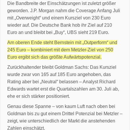
Die Bandbreite der Einschätzungen ist zuletzt größer
geworden. J.P. Morgan nahm die Coverage Anfang Juli
mit „Overweight“ und einem Kursziel von 230 Euro
wieder auf. Die Deutsche Bank hob ihr Ziel auf 210
Euro an und bleibt bei „Buy“, UBS sieht 219 Euro.
Am oberen Ende steht Bernstein mit „Outperform“ und
245 Euro – kombiniert mit dem Metzler-Ziel von 250
Euro ergibt sich das größte Aufwärtspotenzial.
Zurückhaltender bleibt Goldman Sachs: Das Kursziel
wurde zwar von 165 auf 185 Euro angehoben, das
Rating aber bei „Neutral“ belassen – Analyst Richard
Edwards wartet erst die Quartalszahlen am 30. Juli ab,
ehe er sich stärker positioniert.
Genau diese Spanne – von kaum Luft nach oben bei
Goldman bis zu gut einem Drittel Potenzial bei Metzler –
zeigt, wie unterschiedlich der Markt die anstehenden
Zahlen einschätzt.