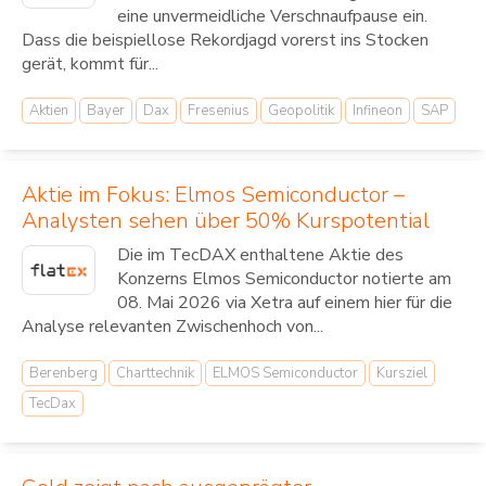
eine unvermeidliche Verschnaufpause ein.
Dass die beispiellose Rekordjagd vorerst ins Stocken
gerät, kommt für...
Aktien
Bayer
Dax
Fresenius
Geopolitik
Infineon
SAP
Aktie im Fokus: Elmos Semiconductor –
Analysten sehen über 50% Kurspotential
Die im TecDAX enthaltene Aktie des
Konzerns Elmos Semiconductor notierte am
08. Mai 2026 via Xetra auf einem hier für die
Analyse relevanten Zwischenhoch von...
Berenberg
Charttechnik
ELMOS Semiconductor
Kursziel
TecDax