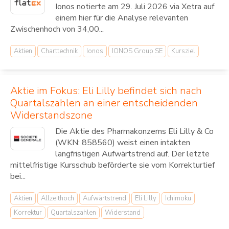
Ionos notierte am 29. Juli 2026 via Xetra auf
einem hier für die Analyse relevanten
Zwischenhoch von 34,00...
Aktien
Charttechnik
Ionos
IONOS Group SE
Kursziel
Aktie im Fokus: Eli Lilly befindet sich nach
Quartalszahlen an einer entscheidenden
Widerstandszone
Die Aktie des Pharmakonzerns Eli Lilly & Co
(WKN: 858560) weist einen intakten
langfristigen Aufwärtstrend auf. Der letzte
mittelfristige Kursschub beförderte sie vom Korrekturtief
bei...
Aktien
Allzeithoch
Aufwärtstrend
Eli Lilly
Ichimoku
Korrektur
Quartalszahlen
Widerstand