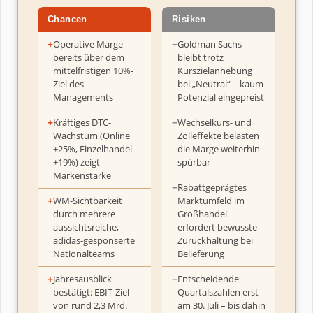
Chancen
Risiken
Operative Marge
Goldman Sachs
bereits über dem
bleibt trotz
mittelfristigen 10%-
Kurszielanhebung
Ziel des
bei „Neutral“ – kaum
Managements
Potenzial eingepreist
Kräftiges DTC-
Wechselkurs- und
Wachstum (Online
Zolleffekte belasten
+25%, Einzelhandel
die Marge weiterhin
+19%) zeigt
spürbar
Markenstärke
Rabattgeprägtes
WM-Sichtbarkeit
Marktumfeld im
durch mehrere
Großhandel
aussichtsreiche,
erfordert bewusste
adidas-gesponserte
Zurückhaltung bei
Nationalteams
Belieferung
Jahresausblick
Entscheidende
bestätigt: EBIT-Ziel
Quartalszahlen erst
von rund 2,3 Mrd.
am 30. Juli – bis dahin