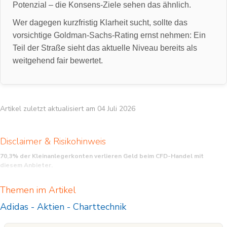
Potenzial – die Konsens-Ziele sehen das ähnlich.
Wer dagegen kurzfristig Klarheit sucht, sollte das
vorsichtige Goldman-Sachs-Rating ernst nehmen: Ein
Teil der Straße sieht das aktuelle Niveau bereits als
weitgehend fair bewertet.
Artikel zuletzt aktualisiert am 04 Juli 2026
Disclaimer & Risikohinweis
70,3% der Kleinanlegerkonten verlieren Geld beim CFD-Handel mit
diesem Anbieter.
CFD sind komplexe Instrumente und beinhalten wegen der Hebelwirkung ein
Themen im Artikel
hohes Risiko, schnell Geld zu verlieren. Sie sollten überlegen, ob Sie verstehen,
wie CFD funktionieren, und ob Sie es sich leisten können, das hohe Risiko
Adidas
-
Aktien
-
Charttechnik
einzugehen, Ihr Geld zu verlieren.