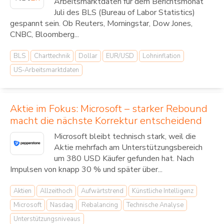
Arbeitsmarktdaten für dem Berichtsmonat
Juli des BLS (Bureau of Labor Statistics)
gespannt sein. Ob Reuters, Morningstar, Dow Jones,
CNBC, Bloomberg...
BLS
Charttechnik
Dollar
EUR/USD
Lohninflation
US-Arbeitsmarktdaten
Aktie im Fokus: Microsoft – starker Rebound
macht die nächste Korrektur entscheidend
Microsoft bleibt technisch stark, weil die
Aktie mehrfach am Unterstützungsbereich
um 380 USD Käufer gefunden hat. Nach
Impulsen von knapp 30 % und später über...
Aktien
Allzeithoch
Aufwärtstrend
Künstliche Intelligenz
Microsoft
Nasdaq
Rebalancing
Technische Analyse
Unterstützungsniveaus