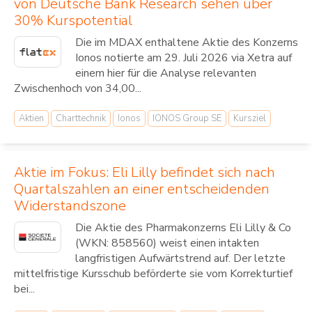
von Deutsche Bank Research sehen über
30% Kurspotential
Die im MDAX enthaltene Aktie des Konzerns
Ionos notierte am 29. Juli 2026 via Xetra auf
einem hier für die Analyse relevanten
Zwischenhoch von 34,00...
Aktien
Charttechnik
Ionos
IONOS Group SE
Kursziel
Aktie im Fokus: Eli Lilly befindet sich nach
Quartalszahlen an einer entscheidenden
Widerstandszone
Die Aktie des Pharmakonzerns Eli Lilly & Co
(WKN: 858560) weist einen intakten
langfristigen Aufwärtstrend auf. Der letzte
mittelfristige Kursschub beförderte sie vom Korrekturtief
bei...