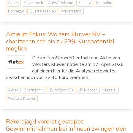
Aktien
Allzeithoch
Aufwärtstrend
Eli Lilly
Ichimoku
Korrektur
Quartalszahlen
Widerstand
Aktie im Fokus: Wolters Kluwer NV –
charttechnisch bis zu 29% Kurspotential
möglich
Die im EuroStoxx50 enthaltene Aktie von
Wolters Kluwer notierte am 17. April 2026
auf einem hier für die Analyse relevanten
Zwischenhoch von 72,40 Euro. Seitdem...
Aktien
Charttechnik
EuroStoxx50
J.P. Morgan
Kursziel
Wolters Kluwer
Rekordjagd vorerst gestoppt:
Gewinnmitnahmen bei Infineon zwingen den