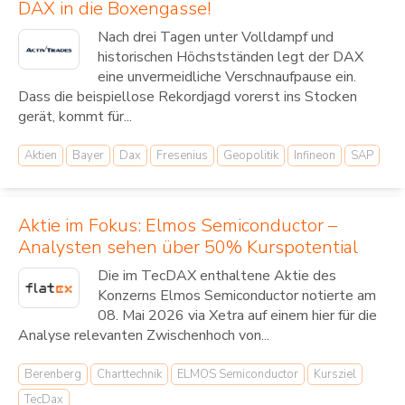
DAX in die Boxengasse!
Nach drei Tagen unter Volldampf und
historischen Höchstständen legt der DAX
eine unvermeidliche Verschnaufpause ein.
Dass die beispiellose Rekordjagd vorerst ins Stocken
gerät, kommt für...
Aktien
Bayer
Dax
Fresenius
Geopolitik
Infineon
SAP
Aktie im Fokus: Elmos Semiconductor –
Analysten sehen über 50% Kurspotential
Die im TecDAX enthaltene Aktie des
Konzerns Elmos Semiconductor notierte am
08. Mai 2026 via Xetra auf einem hier für die
Analyse relevanten Zwischenhoch von...
Berenberg
Charttechnik
ELMOS Semiconductor
Kursziel
TecDax