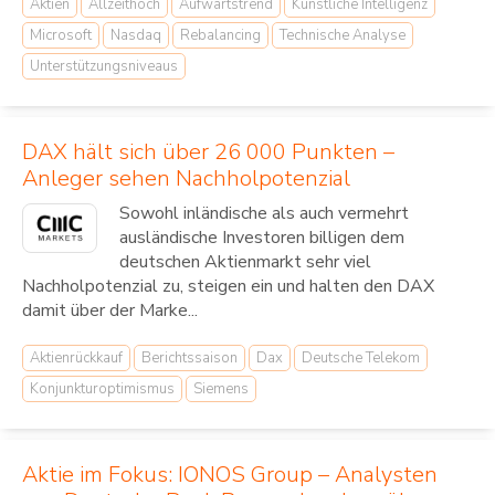
Aktien
Allzeithoch
Aufwärtstrend
Künstliche Intelligenz
Microsoft
Nasdaq
Rebalancing
Technische Analyse
Unterstützungsniveaus
DAX hält sich über 26 000 Punkten –
Anleger sehen Nachholpotenzial
Sowohl inländische als auch vermehrt
ausländische Investoren billigen dem
deutschen Aktienmarkt sehr viel
Nachholpotenzial zu, steigen ein und halten den DAX
damit über der Marke...
Aktienrückkauf
Berichtssaison
Dax
Deutsche Telekom
Konjunkturoptimismus
Siemens
Aktie im Fokus: IONOS Group – Analysten