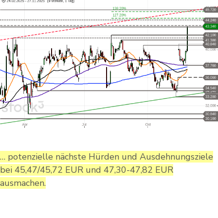
… potenzielle nächste Hürden und Ausdehnungsziele
bei 45,47/45,72 EUR und 47,30-47,82 EUR
ausmachen.