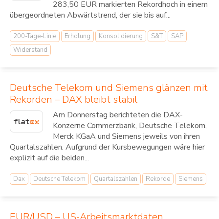
283,50 EUR markierten Rekordhoch in einem
übergeordneten Abwärtstrend, der sie bis auf...
200-Tage-Linie
Erholung
Konsolidierung
S&T
SAP
Widerstand
Deutsche Telekom und Siemens glänzen mit
Rekorden – DAX bleibt stabil
Am Donnerstag berichteten die DAX-
Konzerne Commerzbank, Deutsche Telekom,
Merck KGaA und Siemens jeweils von ihren
Quartalszahlen. Aufgrund der Kursbewegungen wäre hier
explizit auf die beiden...
Dax
Deutsche Telekom
Quartalszahlen
Rekorde
Siemens
EUR/USD – US-Arbeitsmarktdaten