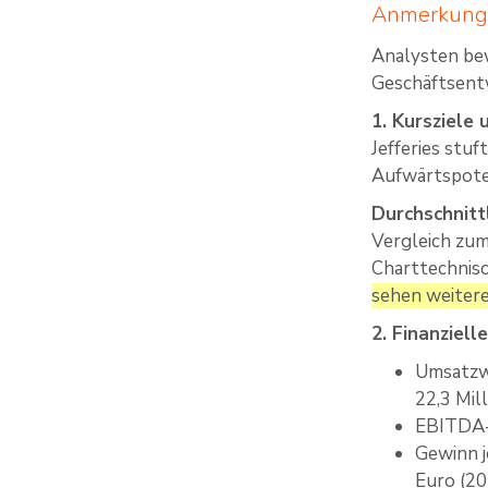
Anmerkung 
Analysten bew
Geschäftsentw
1. Kursziele
Jefferies stuf
Aufwärtspoten
Durchschnitt
Vergleich zum
Charttechnisc
sehen weitere
2. Finanziel
Umsatzwa
22,3 Mil
EBITDA-M
Gewinn j
Euro (20