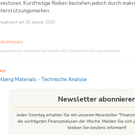
Investoren. Kurzfristige Risiken bestehen jedoch durch ma
nterstützungsmarken.
aktualisiert am 03 Januar 2025
sikohinweis
nlegerkonten verlieren Geld beim CFD-Handel mit diesem Anbieter.
Instrumente und beinhalten wegen der Hebelwirkung ein hohes Risiko, schnell Gel
funktionieren, und ob Sie es sich leisten können, das hohe Risiko einzugehen, Ihr 
kel
lberg Materials
-
Technische Analyse
Newsletter abonniere
Jeden Sonntag erhalten Sie mit unserem Newsletter "Finan
die wichtigsten Finanzanalysen der Woche. Melden Sie sich j
bleiben Sie bestens informiert!