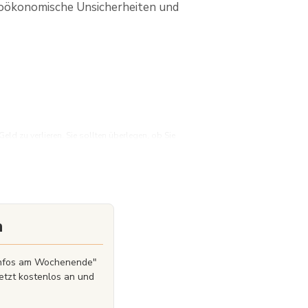
kroökonomische Unsicherheiten und
d zu verlieren. Sie sollten überlegen, ob Sie
Geld zu verlieren.
n
zinfos am Wochenende"
etzt kostenlos an und