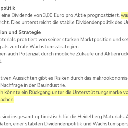
politik
 eine Dividende von 3,00 Euro pro Aktie prognostiziert,
was
icht. Dies unterstreicht die stabile Dividendenpolitik des
tion und Strategie
terials profitiert von seiner starken Marktposition und se
ng als zentrale Wachstumsstrategien.
en auch Potenzial durch mögliche Zukäufe und Aktienrück
t.
itiven Aussichten gibt es Risiken durch das makroökonomi
achfrage in der Bauindustrie.
ch könnte ein Rückgang unter die Unterstützungsmarke 
machen.
 sind insgesamt optimistisch für die Heidelberg Materials-
ten, einer stabilen Dividendenpolitik und Wachstumspersp