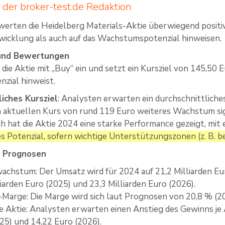
der broker-test.de Redaktion
erten die Heidelberg Materials-Aktie überwiegend positiv,
icklung als auch auf das Wachstumspotenzial hinweisen.
 und Bewertungen
t die Aktie mit „Buy“ ein und setzt ein Kursziel von 145,50 
zial hinweist.
liches Kursziel
: Analysten erwarten ein durchschnittliche
 aktuellen Kurs von rund 119 Euro weiteres Wachstum sign
h hat die Aktie 2024 eine starke Performance gezeigt, mi
s Potenzial, sofern wichtige Unterstützungszonen (z. B. b
le Prognosen
chstum: Der Umsatz wird für 2024 auf 21,2 Milliarden Eur
liarden Euro (2025) und 23,3 Milliarden Euro (2026).
arge: Die Marge wird sich laut Prognosen von 20,8 % (20
e Aktie: Analysten erwarten einen Anstieg des Gewinns je 
25) und 14,22 Euro (2026).