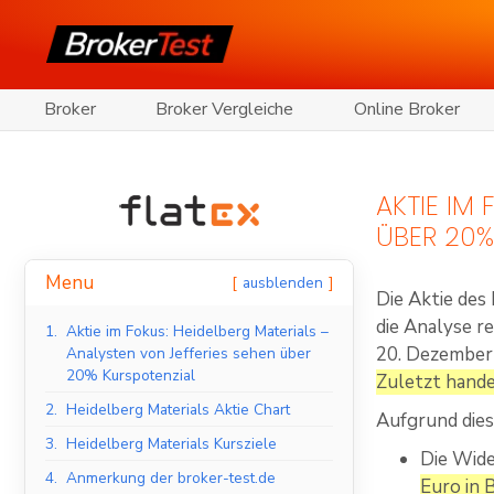
Broker
Broker Vergleiche
Online Broker
AKTIE IM
ÜBER 20%
Menu
ausblenden
Die Aktie des
die Analyse r
1.
Aktie im Fokus: Heidelberg Materials –
20. Dezember
Analysten von Jefferies sehen über
20% Kurspotenzial
Zuletzt hande
2.
Heidelberg Materials Aktie Chart
Aufgrund dies
3.
Heidelberg Materials Kursziele
Die Wide
4.
Anmerkung der broker-test.de
Euro in 