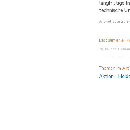
langfristige 
technische U
Artikel zuletzt 
Disclaimer & Ri
70,3% der Kleina
CFD sind komplexe 
verstehen, wie CFD 
Themen im Arti
Aktien
-
Heide