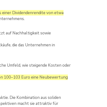
 einer Dividendenrendite von etwa
 Unternehmens.
tzt auf Nachhaltigkeit sowie
käufe, die das Unternehmen in
sche Umfeld, wie steigende Kosten oder
von 100–103 Euro eine Neubewertung
Aktie. Die Kombination aus soliden
ektiven macht sie attraktiv für