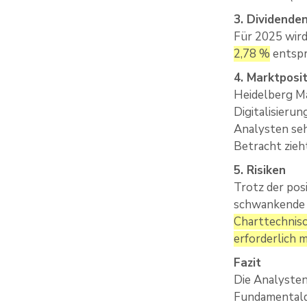
3. Dividenden
Für 2025 wird
2,78 %
entspr
4. Marktposi
Heidelberg Ma
Digitalisieru
Analysten seh
Betracht zieh
5. Risiken
Trotz der pos
schwankende N
Charttechnis
erforderlich 
Fazit
Die Analysten
Fundamentalda