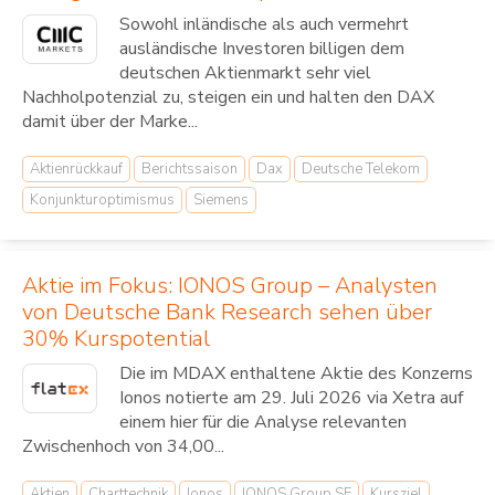
Sowohl inländische als auch vermehrt
ausländische Investoren billigen dem
deutschen Aktienmarkt sehr viel
Nachholpotenzial zu, steigen ein und halten den DAX
damit über der Marke...
Aktienrückkauf
Berichtssaison
Dax
Deutsche Telekom
Konjunkturoptimismus
Siemens
Aktie im Fokus: IONOS Group – Analysten
von Deutsche Bank Research sehen über
30% Kurspotential
Die im MDAX enthaltene Aktie des Konzerns
Ionos notierte am 29. Juli 2026 via Xetra auf
einem hier für die Analyse relevanten
Zwischenhoch von 34,00...
Aktien
Charttechnik
Ionos
IONOS Group SE
Kursziel