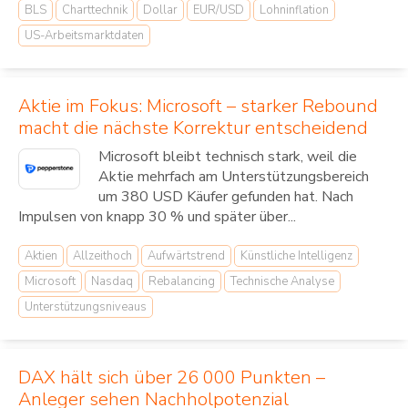
BLS
Charttechnik
Dollar
EUR/USD
Lohninflation
US-Arbeitsmarktdaten
Aktie im Fokus: Microsoft – starker Rebound
macht die nächste Korrektur entscheidend
Microsoft bleibt technisch stark, weil die
Aktie mehrfach am Unterstützungsbereich
um 380 USD Käufer gefunden hat. Nach
Impulsen von knapp 30 % und später über...
Aktien
Allzeithoch
Aufwärtstrend
Künstliche Intelligenz
Microsoft
Nasdaq
Rebalancing
Technische Analyse
Unterstützungsniveaus
DAX hält sich über 26 000 Punkten –
Anleger sehen Nachholpotenzial