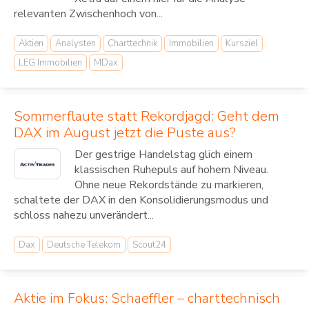
relevanten Zwischenhoch von...
Aktien
Analysten
Charttechnik
Immobilien
Kursziel
LEG Immobilien
MDax
Sommerflaute statt Rekordjagd: Geht dem
DAX im August jetzt die Puste aus?
Der gestrige Handelstag glich einem
klassischen Ruhepuls auf hohem Niveau.
Ohne neue Rekordstände zu markieren,
schaltete der DAX in den Konsolidierungsmodus und
schloss nahezu unverändert...
Dax
Deutsche Telekom
Scout24
Aktie im Fokus: Schaeffler – charttechnisch