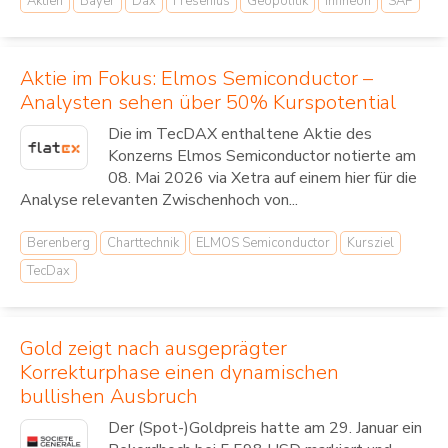
Aktien
Bayer
Dax
Fresenius
Geopolitik
Infineon
SAP
Aktie im Fokus: Elmos Semiconductor –
Analysten sehen über 50% Kurspotential
Die im TecDAX enthaltene Aktie des
Konzerns Elmos Semiconductor notierte am
08. Mai 2026 via Xetra auf einem hier für die
Analyse relevanten Zwischenhoch von...
Berenberg
Charttechnik
ELMOS Semiconductor
Kursziel
TecDax
Gold zeigt nach ausgeprägter
Korrekturphase einen dynamischen
bullishen Ausbruch
Der (Spot-)Goldpreis hatte am 29. Januar ein