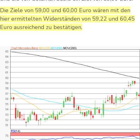
Die Ziele von 59,00 und 60,00 Euro wären mit den
hier ermittelten Widerständen von 59,22 und 60,45
Euro ausreichend zu bestätigen.