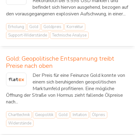
Rekordhoch bei 5.598 USD markiert und
befindet sich hiervon ausgehend, bezogen auf
den vorausgegangenen explosiven Aufschwung, in einer...
Erholung
Gold
Goldpreis
Korrektur
Support-Widerstände
Technische Analyse
Gold: Geopolitische Entspannung treibt
Preise nach oben
Der Preis für eine Feinunze Gold konnte von
einem sich beruhigenden geopolitischen
Marktumfeld profitieren. Eine mögliche
Öffnung der Straße von Hormus zieht fallende Ölpreise
nach...
Charttechnik
Geopolitik
Gold
Inflation
Ölpreis
Widerstände