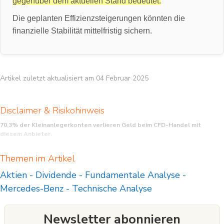
gegenüber dem aktuellen Stand bedeutet.
Die geplanten Effizienzsteigerungen könnten die
finanzielle Stabilität mittelfristig sichern.
Artikel zuletzt aktualisiert am 04 Februar 2025
Disclaimer & Risikohinweis
70,3% der Kleinanlegerkonten verlieren Geld beim CFD-Handel mit
diesem Anbieter.
CFD sind komplexe Instrumente und beinhalten wegen der Hebelwirkung ein
Themen im Artikel
hohes Risiko, schnell Geld zu verlieren. Sie sollten überlegen, ob Sie verstehen,
wie CFD funktionieren, und ob Sie es sich leisten können, das hohe Risiko
Aktien
-
Dividende
-
Fundamentale Analyse
-
einzugehen, Ihr Geld zu verlieren.
Mercedes-Benz
-
Technische Analyse
Newsletter abonnieren