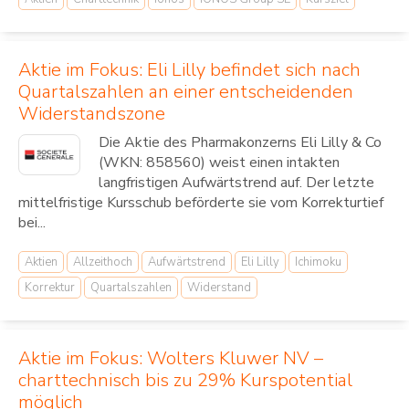
Aktie im Fokus: Eli Lilly befindet sich nach
Quartalszahlen an einer entscheidenden
Widerstandszone
Die Aktie des Pharmakonzerns Eli Lilly & Co
(WKN: 858560) weist einen intakten
langfristigen Aufwärtstrend auf. Der letzte
mittelfristige Kursschub beförderte sie vom Korrekturtief
bei...
Aktien
Allzeithoch
Aufwärtstrend
Eli Lilly
Ichimoku
Korrektur
Quartalszahlen
Widerstand
Aktie im Fokus: Wolters Kluwer NV –
charttechnisch bis zu 29% Kurspotential
möglich