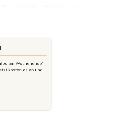
d zu verlieren. Sie sollten überlegen, ob Sie
Geld zu verlieren.
n
zinfos am Wochenende"
etzt kostenlos an und