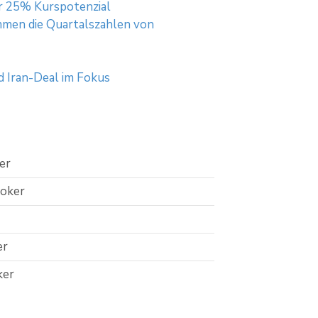
r 25% Kurspotenzial
mmen die Quartalszahlen von
 Iran-Deal im Fokus
er
roker
er
ker