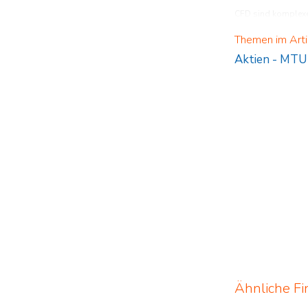
CFD sind komplexe 
verstehen, wie CFD 
Themen im Arti
Aktien
-
MTU 
Ähnliche Fi