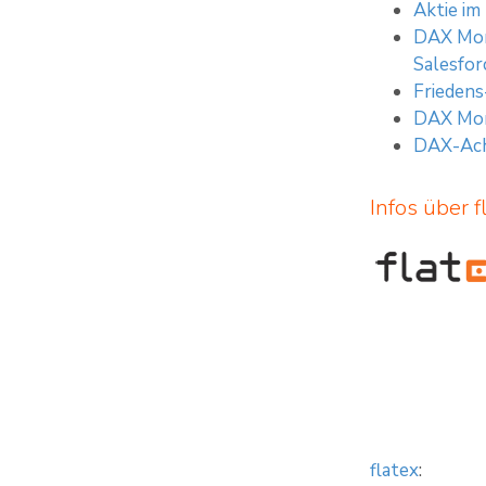
Aktie im
DAX Morg
Salesfor
Friedens
DAX Mor
DAX-Ach
Infos über f
flatex
: