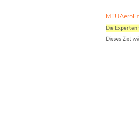
MTUAeroEng
Die Experten 
Dieses Ziel w