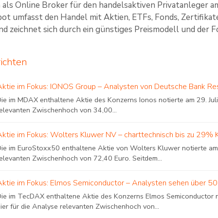
ch als Online Broker für den handelsaktiven Privatanleger a
t umfasst den Handel mit Aktien, ETFs, Fonds, Zertifikat
d zeichnet sich durch ein günstiges Preismodell und der Fok
richten
Aktie im Fokus: IONOS Group – Analysten von Deutsche Bank Re
ie im MDAX enthaltene Aktie des Konzerns Ionos notierte am 29. Juli
relevanten Zwischenhoch von 34,00...
Aktie im Fokus: Wolters Kluwer NV – charttechnisch bis zu 29% 
Die im EuroStoxx50 enthaltene Aktie von Wolters Kluwer notierte am 
relevanten Zwischenhoch von 72,40 Euro. Seitdem...
Aktie im Fokus: Elmos Semiconductor – Analysten sehen über 50
Die im TecDAX enthaltene Aktie des Konzerns Elmos Semiconductor n
ier für die Analyse relevanten Zwischenhoch von...