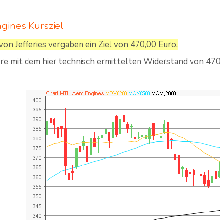
ines Kursziel
von Jefferies vergaben ein Ziel von 470,00 Euro.
äre mit dem hier technisch ermittelten Widerstand von 470