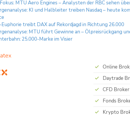
 Fokus: MTU Aero Engines – Analysten der RBC sehen übe
enanalyse: KI und Halbleiter treiben Nasdaq – heute ko
ce
-Euphorie treibt DAX auf Rekordjagd in Richtung 26.000
genanalyse: MTU führt Gewinne an – Ölpreisrückgang und
terbahn: 25.000-Marke im Visier
latex
Online Brok
Daytrade B
CFD Broker
Fonds Brok
Krypto Bro