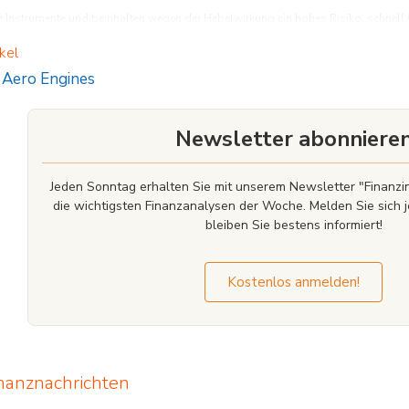
Instrumente und beinhalten wegen der Hebelwirkung ein hohes Risiko, schnell Gel
funktionieren, und ob Sie es sich leisten können, das hohe Risiko einzugehen, Ihr 
kel
Aero Engines
Newsletter abonniere
Jeden Sonntag erhalten Sie mit unserem Newsletter "Finan
die wichtigsten Finanzanalysen der Woche. Melden Sie sich j
bleiben Sie bestens informiert!
Kostenlos anmelden!
nanznachrichten