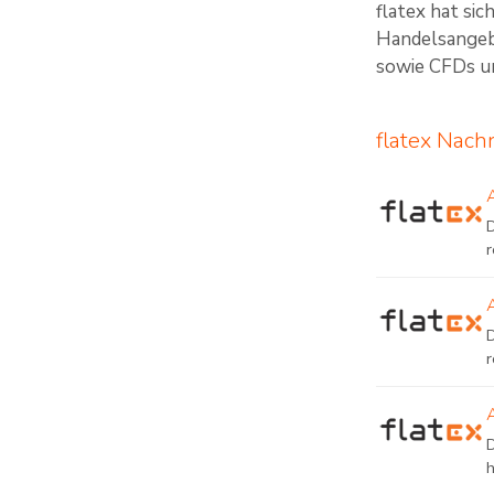
flatex hat si
Handelsangebo
sowie CFDs un
flatex Nach
D
h