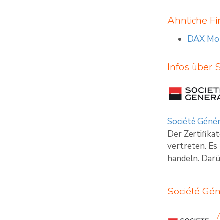
Ähnliche Fi
DAX Morg
Infos über 
Société Génér
Der Zertifika
vertreten. Es
handeln. Darü
Société Gén