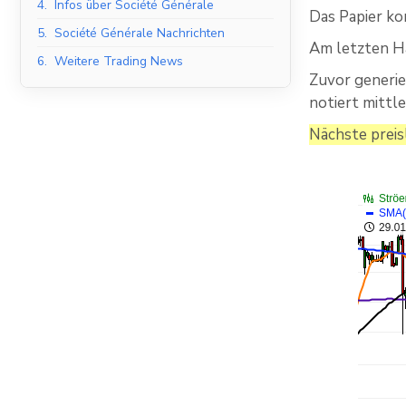
4.
Infos über Société Générale
Das Papier ko
5.
Société Générale Nachrichten
Am letzten Ha
6.
Weitere Trading News
Zuvor generie
notiert mittle
Nächste preis