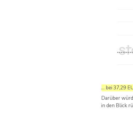
… bei 37,29 E
Darüber würde
in den Blick r