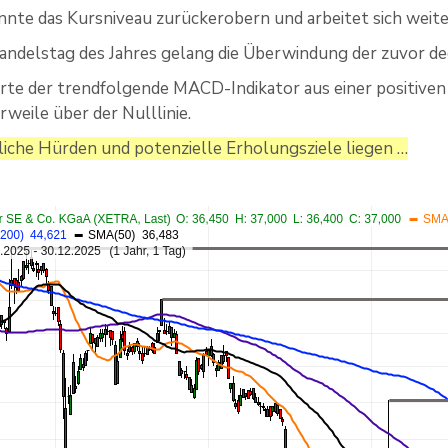
nnte das Kursniveau zurückerobern und arbeitet sich weit
ndelstag des Jahres gelang die Überwindung der zuvor de
rte der trendfolgende MACD-Indikator aus einer positiven
rweile über der Nulllinie.
liche Hürden und potenzielle Erholungsziele liegen …