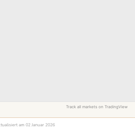
Track all markets on TradingView
aktualisiert am 02 Januar 2026