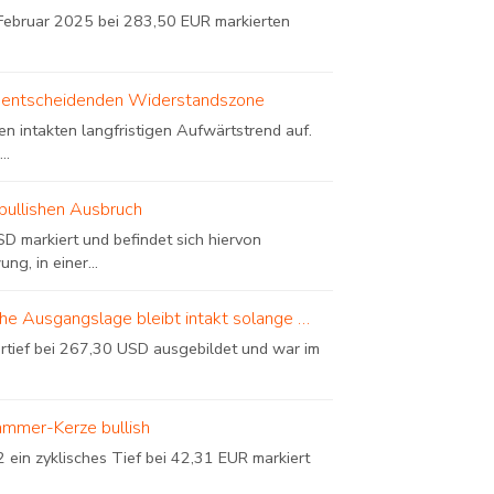
ebruar 2025 bei 283,50 EUR markierten
iner entscheidenden Widerstandszone
n intakten langfristigen Aufwärtstrend auf.
..
bullishen Ausbruch
D markiert und befindet sich hiervon
, in einer...
sche Ausgangslage bleibt intakt solange …
urtief bei 267,30 USD ausgebildet und war im
ammer-Kerze bullish
in zyklisches Tief bei 42,31 EUR markiert