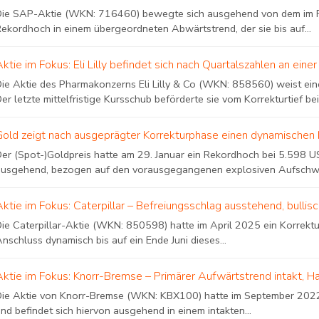
Die SAP-Aktie (WKN: 716460) bewegte sich ausgehend von dem im F
Rekordhoch in einem übergeordneten Abwärtstrend, der sie bis auf...
Aktie im Fokus: Eli Lilly befindet sich nach Quartalszahlen an e
Die Aktie des Pharmakonzerns Eli Lilly & Co (WKN: 858560) weist eine
er letzte mittelfristige Kursschub beförderte sie vom Korrekturtief bei.
Gold zeigt nach ausgeprägter Korrekturphase einen dynamischen 
Der (Spot-)Goldpreis hatte am 29. Januar ein Rekordhoch bei 5.598 US
ausgehend, bezogen auf den vorausgegangenen explosiven Aufschwung
Aktie im Fokus: Caterpillar – Befreiungsschlag ausstehend, bulli
Die Caterpillar-Aktie (WKN: 850598) hatte im April 2025 ein Korrekt
nschluss dynamisch bis auf ein Ende Juni dieses...
Aktie im Fokus: Knorr-Bremse – Primärer Aufwärtstrend intakt, H
Die Aktie von Knorr-Bremse (WKN: KBX100) hatte im September 2022 e
nd befindet sich hiervon ausgehend in einem intakten...