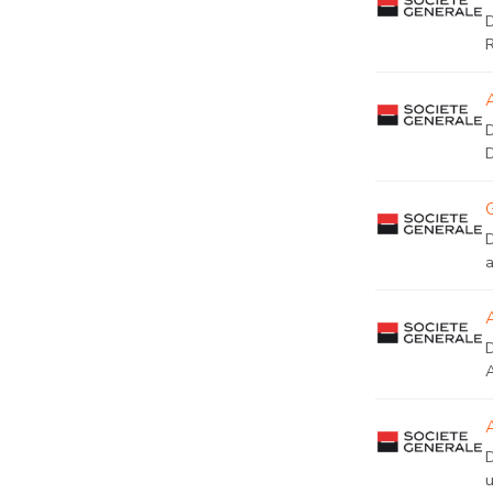
D
A
u