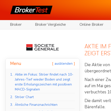
Broker
Broker Vergleiche
Online Broker
AKTIE IM
ZEIGT ER
Menu
ausblenden
Die Aktie vo
übergeordnet
1.
Aktie im Fokus: Ströer findet nach 10-
Nach einer Zw
Jahres-Tief wieder Boden und zeigt
erste Erholungszeichen mit positiven
auf im Mai ge
MACD-Signalen
verbuchtes 10
2.
Ströer Chart
Die damit ver
3.
Ähnliche Finanznachrichten
Bärenfalle.